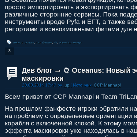
просто импортировать и экспортировать фи
различные сторонние сервисы. Пока подд
инструменты вроде Pyfa и EFT, а также ве
репортами и всевозможными фитами для н
импорт
,
экспорт
,
фит
,
фиттинг
,
eft
,
oceanus
,
океанус
3
Дев блог
Oceanus: Новый 
маскировки
29.09.2014 17:49 by
.up
| Источник:
CCP Mannapi
Всем привет от CCP Mannapi и Team TriLa
На прошлом фанфесте игроки обратили н
на проблему с определением ориентации в
корабля с включенной клокой. К этому мом
эффекта маскировки уже находилась в наш