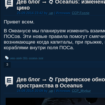
Дев блог
Oceanus: изменен
цино
25.09.2014 23:42 by
.up
| Источник:
CCP Fozzie
Привет всем.
В Океанусе мы планируем изменить взаим
ПОСов. Эти новые правила помогут смягчи
возникающие когда капиталы, при прыжке, 
кораблями внутри поля ПОСа.
цино
,
нерф
,
ПОС
,
oceanus
,
поле
3
Дев блог
Графическое обно
пространства в Oceanus
24.09.2014 20:09 by
.up
| Источник:
CCP_Myrkur