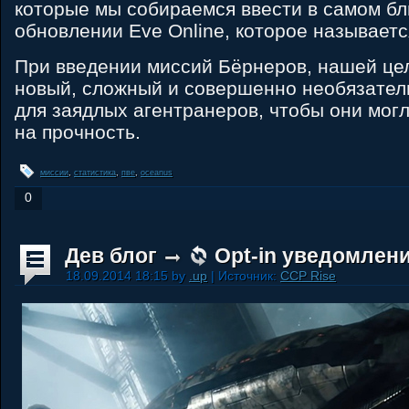
которые мы собираемся ввести в самом 
обновлении Eve Online, которое называетс
При введении миссий Бёрнеров, нашей це
новый, сложный и совершенно необязател
для заядлых агентранеров, чтобы они мог
на прочность.
миссии
,
статистика
,
пве
,
oceanus
0
Дев блог
Opt-in уведомлен
18.09.2014 18:15 by
.up
| Источник:
CCP Rise