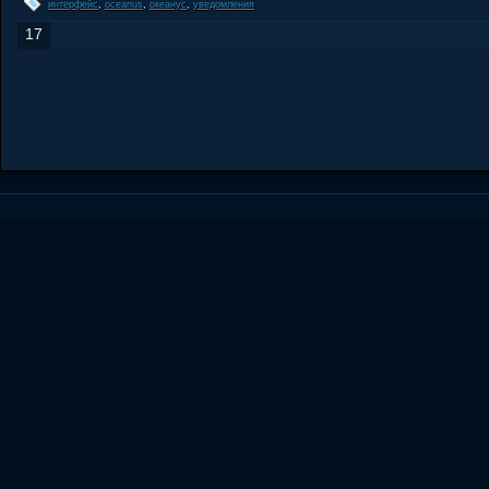
интерфейс
,
oceanus
,
океанус
,
уведомления
17