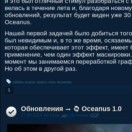
и это был отличный стимул разобраться с
велась в течение лета и, благодаря новом
обновлений, результат будет виден уже 30
Oceanus.
Нашей первой задачей было добиться того
был невидимым и, в то же время, осязаемы
которая обеспечивает этот эффект, имеет
применение, чем один эффект маскировки.
момент мы занимаемся переработкой гра
Но об этом в другой раз.
графика
,
oceanus
,
океанус
,
клока
,
маскировка
1
Обновления
Oceanus 1.0
27.09.2014 16:54 by
.up
| Источник:
CCP