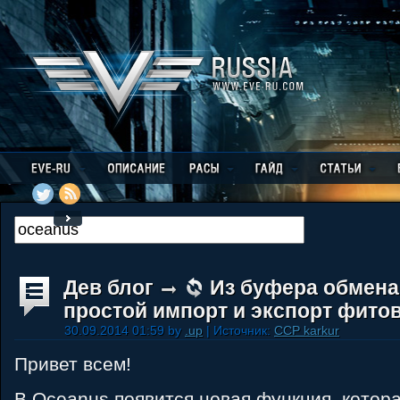
Дев блог
Из буфера обмена 
простой импорт и экспорт фито
30.09.2014 01:59 by
.up
| Источник:
CCP karkur
Привет всем!
В Oceanus появится новая функция, котор