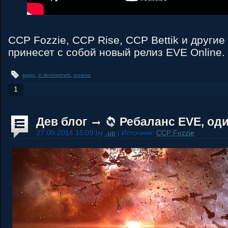
CCP Fozzie, CCP Rise, CCP Bettik и другие
принесет с собой новый релиз EVE Online.
видео
,
in development
,
oceanus
1
Дев блог
Ребаланс EVE, оди
27.09.2014 15:09 by
.up
| Источник:
CCP Fozzie