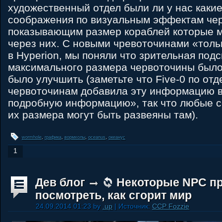
художественный отдел были ли у нас каки
соображения по визуальным эффектам че
показывающим размер кораблей которые м
через них. С новыми чревоточинами «толь
в Hyperion, мы поняли что зрительная подс
максимального размера червоточины было
было улучшить (заметьте что Five-0 по от
червоточинам добавила эту информацию в
подробную информацию», так что любые с
их размера могут быть развеяны там).
wormhole
,
графика
,
вормхолы
,
oceanus
,
океанус
1
Дев блог
Некоторые NPC пр
посмотреть, как сгорит мир
24.09.2014 01:23 by
.up
| Источник:
CCP Fozzie