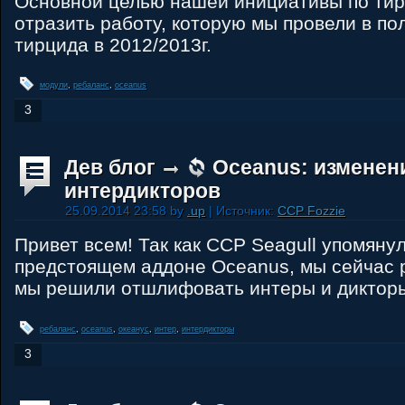
Основной целью нашей инициативы по ти
отразить работу, которую мы провели в по
тирцида в 2012/2013г.
модули
,
ребаланс
,
oceanus
3
Дев блог
Oceanus: изменен
интердикторов
25.09.2014 23:58 by
.up
| Источник:
CCP Fozzie
Привет всем! Так как CCP Seagull упомянул
предстоящем аддоне Oceanus, мы сейчас 
мы решили отшлифовать интеры и диктор
ребаланс
,
oceanus
,
океанус
,
интер
,
интердикторы
3