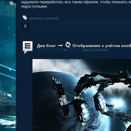
задумали переработать все таким образом, чтобы показать 
недоступными.
обновление
,
интерфейс
0
Дев блог
Отображение с учётом осо
30.05.2017 22:49 by
.up
| Источник:
Team Psycho Sisters