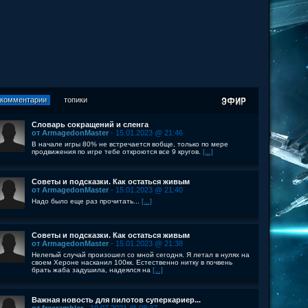
комментарии
топики
Словарь сокращений и сленга
от ArmagedonMaster
- 15.01.2023 @ 21:46
В начале игры 80% не встречается вобще, только по мере
продвижения по игре тебе откроются все 9 кругов.
[...]
Советы и подсказки. Как остаться живым
от ArmagedonMaster
- 15.01.2023 @ 21:40
Надо было еще раз прочитать...
[...]
Советы и подсказки. Как остаться живым
от ArmagedonMaster
- 15.01.2023 @ 21:38
Нелепый случай произошел со мной сегодня. Я летал в нулях на
своем Хероне насканил 100кк. Естественно нитку в почвень
брать жаба задушила, надеялся на
[...]
Важная новость для пилотов суперкариер...