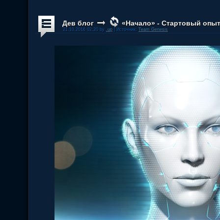
Дев блог
«Начало» - Стартовый опы
21.10.2016 02:20 by
.up
| Источник:
Team Genesis