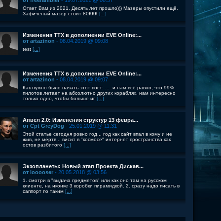
от freerambler
- 19.07.2021 @ 08:37
Ответ Вам из 2021. Десять лет прошло))) Мазеры опустили ещё.
Зафиченый мазер стоит 80ККК
[...]
Изменения ТТХ в дополнении EVE Online:...
от artazinon
- 08.04.2019 @ 09:08
test
[...]
Изменения ТТХ в дополнении EVE Online:...
от artazinon
- 08.04.2019 @ 09:07
Как нужно было начать этот пост: .....и нам всё равно, что 99%
пилотов летает на абсолютно других кораблях, нам интересно
только одно, чтобы больше иг
[...]
Апвел 2.0: Изменения структур 13 февра...
от Cpt GreyDog
- 25.01.2019 @ 11:31
Этой статье сегодня ровно год... год как сайт впал в кому и не
жив, не мёртв... висит в "космосе" интернет пространства как
остов разбитого
[...]
Экзопланеты: Новый этап Проекта Дискав...
от looooser
- 20.05.2018 @ 03:56
1. смотри в "выдача предметов" или как оно там на русском
клиенте, на иконке 3 коробки пирамидкой. 2. сразу надо писать в
саппорт по таким
[...]