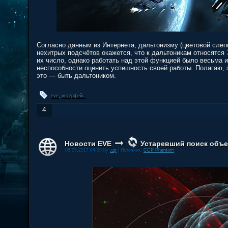
Согласно данным из Интернета, дальтонизму (цветовой слеп
нехитрых подсчётов окажется, что к дальтоникам относятся 
их число, однако работать над этой функцией было весьма 
неспособности оценить успешность своей работы. Полагаю, 
это — быть дальтоником.
eve
,
интерфейс
4
Новости EVE
Устаревший поиск объе
08.05.2017 04:00 by
.up
| Источник:
CCP Phantom