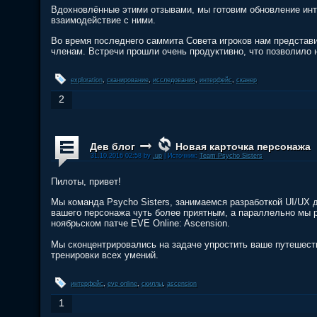
Вдохновлённые этими отзывами, мы готовим обновление ин
взаимодействие с ними.
Во время последнего саммита Совета игроков нам представи
членам. Встречи прошли очень продуктивно, что позволило 
exploration
,
сканирование
,
исследования
,
интерфейс
,
сканер
2
Дев блог
Новая карточка персонажа
31.10.2016 02:58 by
.up
| Источник:
Team Psycho Sisters
Пилоты, привет!
Мы команда Psycho Sisters, занимаемся разработкой UI/UX 
вашего персонажа чуть более приятным, а параллельно мы р
ноябрьском патче EVE Online: Ascension.
Мы сконцентрировались на задаче упростить ваше путешеств
тренировки всех умений.
интерфейс
,
eve online
,
скиллы
,
ascension
1