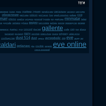
графика
турнир
скитальцы
чемпионат
kronos
дроны
разработчики
галленте
капсулиры
обновление
ccp
rubicon
patch notes
jamil sarum
баги
upwell consortium
майнинг
marr
minmatar
inferno
корабли
цитадель
ролеплей
kyonoke
pvp
дрифтеры
fanfest
видео
soe
даунтайм
retribution
рубикон
karin midular
выборы
мелочи
производство
империя
gallente
concord
csm
уверенитет
фанфест
нули
tibus heth
клайм
jove
alliance
патч
odyssey
tournament
pre-launch
wormhole
sisters of eve
incarna
caldari prime
eve
dust 514
dust
интерфейс
сообщество
пираты
2008
амарр
пвп
eve online
caldari
ребаланс
crucible
plex
serpentis
список изменений