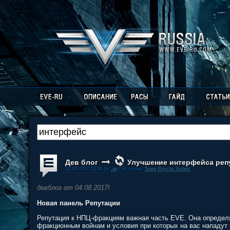
Дев блог
Улучшение интерфейса репу
22.09.2017 23:46 by
.up
| Источник:
Team Psycho Sisters
девблог от 04.08.2017!
Новая панель Репутации
Репутация к НПЦ-фракциям важная часть EVE. Она определя
фракционным войнам и условия при которых на вас нападут