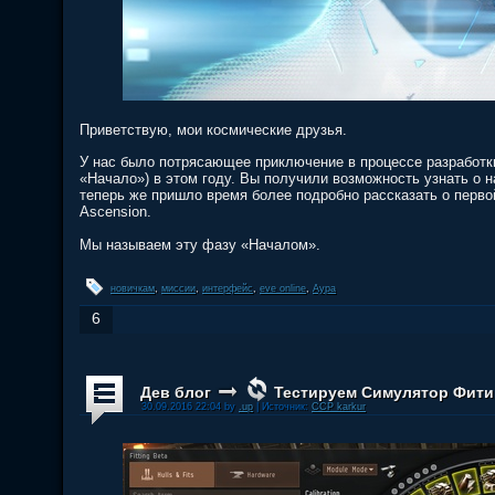
Приветствую, мои космические друзья.
У нас было потрясающее приключение в процессе разработки
«Начало») в этом году. Вы получили возможность узнать о 
теперь же пришло время более подробно рассказать о перво
Ascension.
Мы называем эту фазу «Началом».
новичкам
,
миссии
,
интерфейс
,
eve online
,
Аура
6
Дев блог
Тестируем Симулятор Фити
30.09.2016 22:04 by
.up
| Источник:
CCP karkur