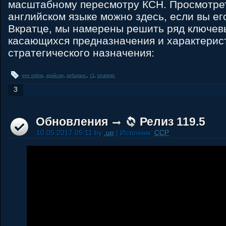
масштабному пересмотру КСН. Просмотрет
английском языке можно здесь, если вы ег
Вкратце, мы намерены решить ряд ключев
касающихся предназначения и характерис
стратегического назначения:
eve online
,
крейсер
,
ребаланс
,
т3
,
strategic
3
Обновления
Релиз 119.5
10.05.2017 05:11 by
.up
| Источник:
CCP