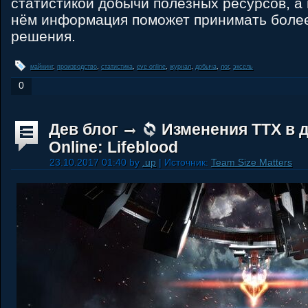
статистикой добычи полезных ресурсов, а
нём информация поможет принимать боле
решения.
майнинг
,
производство
,
статистика
,
eve online
,
журнал
,
добыча
,
лог
,
эксель
0
Дев блог
Изменения ТТХ в 
Online: Lifeblood
23.10.2017 01:40 by
.up
| Источник:
Team Size Matters