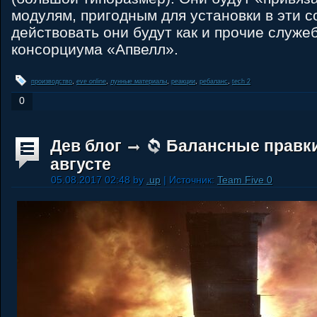
модулям, пригодным для установки в эти с
действовать они будут как и прочие служ
консорциума «Апвелл».
производство
,
eve online
,
лунные материалы
,
реакции
,
ребаланс
,
tech 2
0
Дев блог
Балансные правки
августе
05.08.2017 02:48 by
.up
| Источник:
Team Five 0