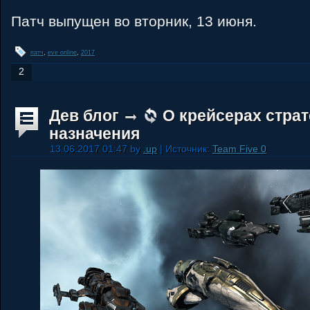
Патч выпущен во вторник, 13 июня.
патч
,
eve online
,
2017
2
Дев блог
О крейсерах страт
назначения
13.06.2017 01:47 by
.up
| Источник:
Team Five 0