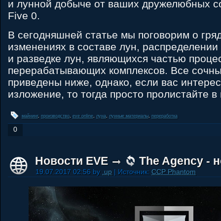
и лунной добыче от ваших дружелюбных с
Five 0.
В сегодняшней статье мы поговорим о гря
изменениях в составе лун, распределении
и разведке лун, являющихся частью процес
перерабатывающих комплексов. Все сочны
приведены ниже, однако, если вас интерес
изложение, то тогда просто пролистайте в 
майнинг
,
производство
,
eve online
,
луна
,
лунные материалы
,
переработка
0
Новости EVE
The Agency - 
19.07.2017 02:56 by
.up
| Источник:
CCP Phantom