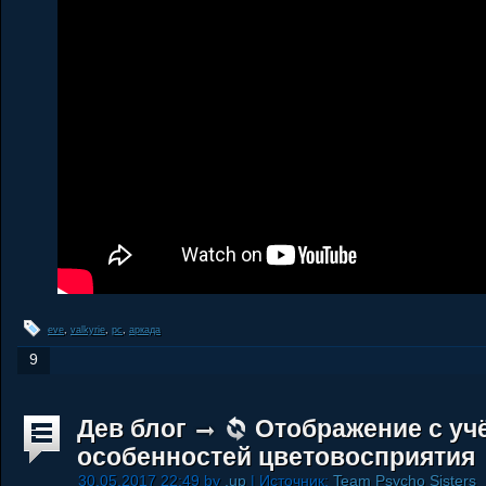
eve
,
valkyrie
,
pc
,
аркада
9
Дев блог
Отображение с уч
особенностей цветовосприятия
30.05.2017 22:49 by
.up
| Источник:
Team Psycho Sisters