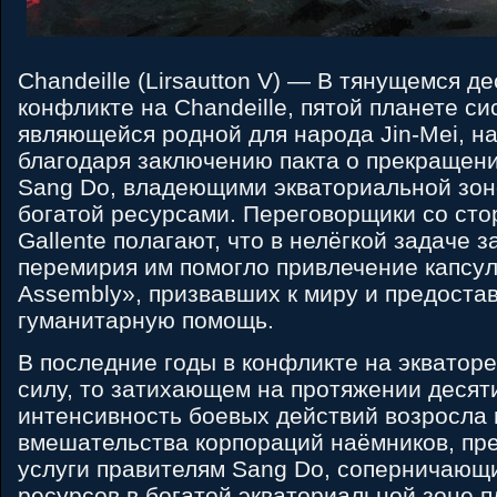
Chandeille (Lirsautton V) — В тянущемся д
конфликте на Chandeille, пятой планете си
являющейся родной для народа Jin-Mei, н
благодаря заключению пакта о прекращени
Sang Do, владеющими экваториальной зон
богатой ресурсами. Переговорщики со ст
Gallente полагают, что в нелёгкой задаче 
перемирия им помогло привлечение капсули
Assembly», призвавших к миру и предоста
гуманитарную помощь.
В последние годы в конфликте на экватор
силу, то затихающем на протяжении десят
интенсивность боевых действий возросла 
вмешательства корпораций наёмников, пр
услуги правителям Sang Do, соперничающ
ресурсов в богатой экваториальной зоне п