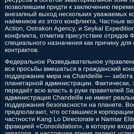
позволившим придти к заключению переми
внезапный выход нескольких уважаемых к
наёмников из этого конфликта. Частные войс
Action, Ostrakon Agency, и Seykal Expediti
конфликта, отметив присутствие отрядов 
специального назначения как причину для
контрактов.
Федеральное Разведывательное управлени
все просьбы вмешаться в гражданский конф
поддержание мира на Chandeille — забота 
планетарной администрации. Фактически, 
передаёт всю власть в руки правителей San
администрация Chandeille не имеет реаль
поддержания безопасности на планете. В
предполагают, что оставшиеся корпорации
частности Kang Lo Directorate и Namtar Eli
фракцией «Consolidation», в которую вход
экватора, в настоящее время делают успе