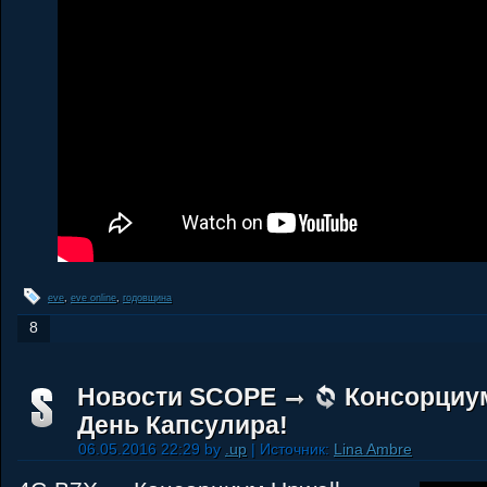
eve
,
eve online
,
годовщина
8
Новости SCOPE
Консорциу
День Капсулира!
06.05.2016 22:29 by
.up
| Источник:
Lina Ambre