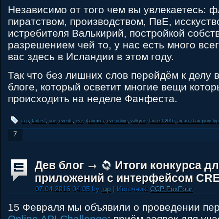
Независимо от того чем вы увлекаетесь: 
пиратством, производством, ПвЕ, исскуст
истребителя Валькирий, постройкой собст
разрешением чей то, у нас есть много все
вас здесь в Исландии в этом году.
Так что без лишних слов перейдём к делу 
блоге, который осветит многие вещи котор
происходить на неделе Фанфеста.
ccp
,
fanfest
,
soe
,
events
,
eve
,
фанфест
,
eve online
,
valkyrie
,
fanfest 2016
,
amarr championship
7
Дев блог
Итоги конкурса д
приложений с интерфейсом CR
07.04.2016 04:05 by
.up
| Источник:
CCP FoxFour
15 Февраля мы объявили о проведении пе
Online API Challenge
; приём заявок для уча