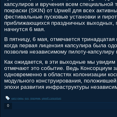
капсулиров и вручения всем специальной 
покраски (SKIN) от Upwell для всех активны
фестивальные пусковые установки и пирот
приближающихся праздничных выходных, 
начнутся 6 мая.
В пятницу, 6 мая, отмечаeтся тринадцатая
когда первая лицензия капсулира была од
позволив независимому пилоту-капсулиру 
Как ожидается, в эти выходные мы увидим 
отмечают это событие. Ведь Консорциум з
одновременно в областях колонизации кос
модульного конструирования, положившей
эпохи развития инфраструктуры независи
капсулиры
,
eve
,
праздник
,
upwell consortium
0