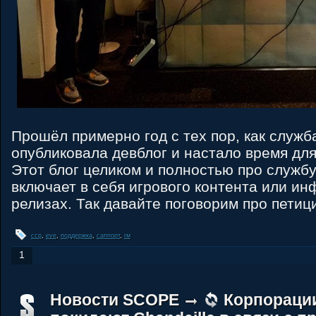
Прошёл примерно год с тех пор, как служб
опубликовала девблог и настало время для
Этот блог целиком и полностью про службу
включает в себя игрового контента или и
релизах. Так давайте поговорим про петиц
ccp
,
eve
,
поддержка
,
саппорт
,
гм
1
Новости SCOPE
Корпораци