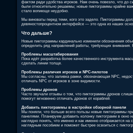
фактом ради удобства игроков. Нам очень повезло, что до 
были относительно решаемы; новые пиктограммы крайне важ
стало вопиюще неудобно.
Мы виноваты перед теми, кого это задело. Пиктограммы до
девяностопроцентном интерфейсе — это одна из наших осно
Что дальше?
Новые пиктограммы кардинально изменили обозначения объе
определить ряд направлений работы, требующих внимания. 
Проблемы масштабирования
Пока идёт разработка более качественного инструмента ма
сделать линии толще.
Проблемы различия игроков и NPC-пилотов
Мы согласны, что заливка рамки, обозначающая NPC, недос
отличать NPC от игроков в зоне видимости.
Проблемы дронов
Часто звучали отзывы о том, что пиктограммы дронов слиш
помогут мгновенно отличать дронов от кораблей.
Добавить пиктограммы в настройки обзорной панели
Мы поняли, что больше всего пользы новые пиктограммы пр
панелями. Планируем добавить колонку пиктограмм в окно на
наглядно понять, что именно и как именно отображается на 
наглядным пособием и поможет быстрее освоиться с пиктог