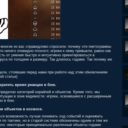
 многие из вас справедливо спросили: почему эти пиктограммы
 ничего очевидно плохого; игроки к нему привыкли, равно как
сть от умения быстро и интуитивно ориентироваться в
руга по толщине и размеру. Так длилось годами. Так почему же
цели, стоявшие перед нами при работе над этим обновлениям
ой статье)
кратить время реакции в бою.
ределах категорий кораблей и объектов. Кроме того, мы
итуации в зоне видимости: игроки, освоившиеся с расширенным
о в бою.
и объектов в космосе.
ся возможность лучше понимать ход событий и оценивать
 по тактике, но в старой системе обозначены одним и тем же
было; некоторые принципиально различные объекты годами