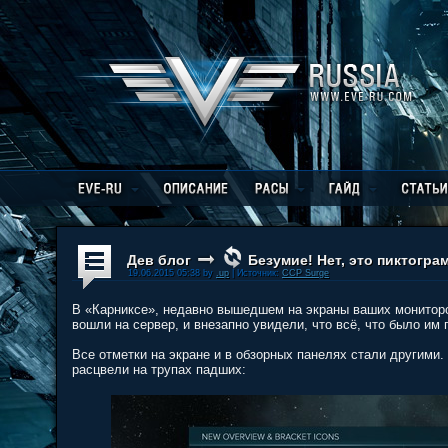
Дев блог
Безумие! Нет, это пиктогра
19.06.2015 05:38 by
.up
| Источник:
CCP Surge
В «Карниксе», недавно вышедшем на экраны ваших мониторо
вошли на сервер, и внезапно увидели, что всё, что было им 
Все отметки на экране и в обзорных панелях стали другими.
расцвели на трупах падших: