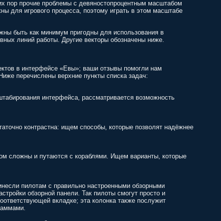
сих пор прочие проблемы с девяностопроцентным масштабом
ны для игрового процесса, поэтому играть в этом масштабе
лжны быть как минимум пригодны для использования в
вных линий работы. Другие векторы обозначены ниже.
ктов в интерфейсе «Евы»; ваши отзывы помогли нам
Ниже перечислены верхние пункты списка задач:
сштабирования интерфейса, рассматривается возможность
таточно контрастна: ищем способы, которые позволят надёжнее
ком сложны и путаются с кораблями. Ищем варианты, которые
инесли пилотам с правильно настроенными обзорными
стройки обзорной панели. Так пилоты смогут просто и
соответствующей вкладке; эта колонка также послужит
раммами.