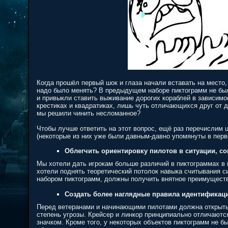
Когда прошёл первый шок и глаза начали вставать на место,
надо было менять? В предыдущем наборе пиктограмм не было
и привыкли ставить выживание дорогих кораблей в зависимо
крестиках и квадратиках, лишь чуть отличающихся друг от д
мы решили чинить несломанное?
Чтобы лучше ответить на этот вопрос, ещё раз перечислим 
(некоторые из них уже были давным-давно упомянуты в перв
Облегчить ориентировку пилотов в ситуации, со
Мы хотели дать игрокам больше различий в пиктограммах в п
хотели поднять теоретический потолок навыка считывания с
набором пиктограмм, должны получить внятное преимуществ
Создать более наглядные правила идентификаци
Перед ветеранами и начинающими пилотами должна открыть
степень угрозы. Крейсер и линкор принципиально отличаются
значком. Кроме того, у некоторых объектов пиктограмм не 