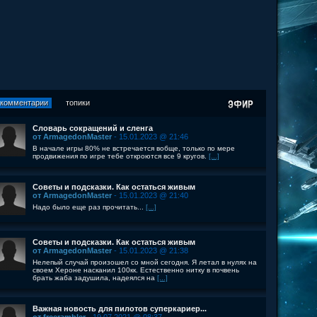
комментарии
топики
Словарь сокращений и сленга
от ArmagedonMaster
- 15.01.2023 @ 21:46
В начале игры 80% не встречается вобще, только по мере
продвижения по игре тебе откроются все 9 кругов.
[...]
Советы и подсказки. Как остаться живым
от ArmagedonMaster
- 15.01.2023 @ 21:40
Надо было еще раз прочитать...
[...]
Советы и подсказки. Как остаться живым
от ArmagedonMaster
- 15.01.2023 @ 21:38
Нелепый случай произошел со мной сегодня. Я летал в нулях на
своем Хероне насканил 100кк. Естественно нитку в почвень
брать жаба задушила, надеялся на
[...]
Важная новость для пилотов суперкариер...