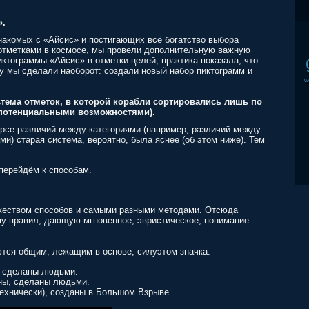
».
накомых с «Айсис» и постигающих всё богатство выбора
 отметками в космосе, мы провели дополнительную важную
ктограммы «Айсис» в отметки целей; практика показала, что
у мы сделали наоборот: создали новый набор пиктограмм и
w
стема отметок, в которой корабли сортировались лишь по
с потенциальными возможностями).
урсе различий между категориями (например, различий между
и) старая система, вероятно, была яснее (об этом ниже). Тем
перейдём к способам.
жеством способов и самыми разными методами. Отсюда
му правил, дающую мгновенное, эвристическое, понимание
ются общим, лежащим в основе, силуэтом значка:
, сделаны людьми.
ны, сделаны людьми.
ехнически), созданы в Большом Взрыве.