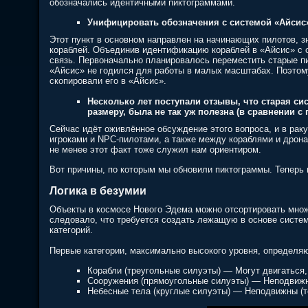
обозначались идентичными пиктограммами.
Унифицировать обозначения с системой «Айсис
Этот пункт в основном направлен на начинающих пилотов, з
кораблей. Объединив идентификацию кораблей в «Айсис» с
связь. Первоначально планировалось переместить старые пи
«Айсис» не годился для работы в малых масштабах. Поэтом
скопировали его в «Айсис».
Несколько лет поступали отзывы, что старая си
размеру, была не так уж полезна (в сравнении 
Сейчас идёт оживлённое обсуждение этого вопроса, и в рак
игроками и NPC-пилотами, а также между кораблями и дронам
не менее этот факт тоже служил нам ориентиром.
Вот причины, по которым мы обновили пиктограммы. Теперь 
Логика в безумии
Объекты в космосе Нового Эдема можно отсортировать мно
следовало, что требуется создать лежащую в основе систе
категорий.
Первые категории, максимально высокого уровня, определя
Корабли (треугольные силуэты) — Могут двигаться
Сооружения (прямоугольные силуэты) — Неподвиж
Небесные тела (круглые силуэты) — Неподвижны (т