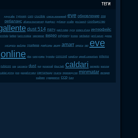
eve
обновление
турнир
csm
crucible
даунтайм
список изменений
2008
ребаланс
сообщество
alliance tournament
фанфест
рубикон
клайм
pre-launch
gallente
dust 514
патч
интерфейс
patch notes
нули
sisters of eve
видео
odyssey
ormhole
fanfest
karin midular
чемпионат
kronos
retribution
jamil sarum
дроны
eve
amarr
графика
цитадель
выборы
дрифтеры
амарр
пираты
пвп
online
concord
inferno
plex
капсулиры
kyonoke
корабли
upwell consortium
caldari
dust
rubicon
soe
галленте
pvp
ролеплей
tibus heth
serpentis
мелочи
minmatar
скитальцы
caldari prime
jove
разработчики
incarna
производство
империя
ccp
майнинг
суверенитет
баги