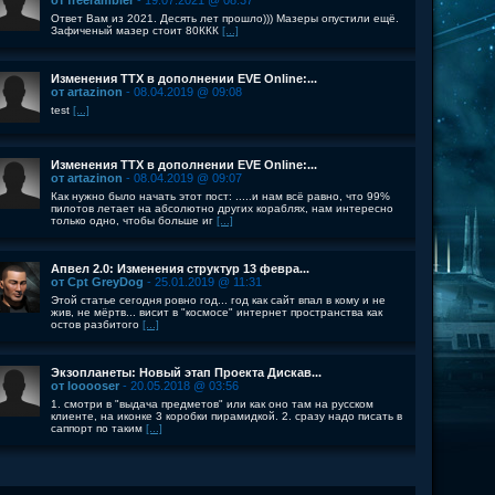
от freerambler
- 19.07.2021 @ 08:37
Ответ Вам из 2021. Десять лет прошло))) Мазеры опустили ещё.
Зафиченый мазер стоит 80ККК
[...]
Изменения ТТХ в дополнении EVE Online:...
от artazinon
- 08.04.2019 @ 09:08
test
[...]
Изменения ТТХ в дополнении EVE Online:...
от artazinon
- 08.04.2019 @ 09:07
Как нужно было начать этот пост: .....и нам всё равно, что 99%
пилотов летает на абсолютно других кораблях, нам интересно
только одно, чтобы больше иг
[...]
Апвел 2.0: Изменения структур 13 февра...
от Cpt GreyDog
- 25.01.2019 @ 11:31
Этой статье сегодня ровно год... год как сайт впал в кому и не
жив, не мёртв... висит в "космосе" интернет пространства как
остов разбитого
[...]
Экзопланеты: Новый этап Проекта Дискав...
от looooser
- 20.05.2018 @ 03:56
1. смотри в "выдача предметов" или как оно там на русском
клиенте, на иконке 3 коробки пирамидкой. 2. сразу надо писать в
саппорт по таким
[...]