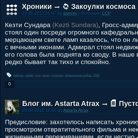
Хроники
Закоулки космоса
13.05.2012 11:57 by
ilammy
| Источник:
CCP
Кезти Сундара
(Kezti Sundara)
, Гросс-адм
стоял один посреди огромного кафедральн
мерцающем свете ламп казалось, что он л
с вечными иконами. Адмирал стоял недвиж
его голова была поднята ко своду. В наше
редко бывает так тихо и спокойно.
gallente
,
caldari
,
jove
,
amarr
,
minmatar
,
фракционные войны
,
2008
0
Блог им. Astarta Atrax
Пуст
08.02.2012 12:57 by
Astarta Atrax
Предисловие: захотелось написать хроник
просмотром отвратительного фильма и не
жизненными переживаниями, если честно 