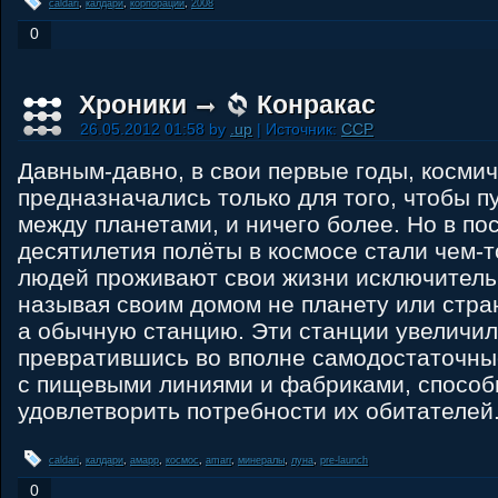
caldari
,
калдари
,
корпорации
,
2008
0
Хроники
Конракас
26.05.2012 01:58 by
.up
| Источник:
CCP
Давным-давно, в свои первые годы, косми
предназначались только для того, чтобы 
между планетами, и ничего более. Но в по
десятилетия полёты в космосе стали чем-
людей проживают свои жизни исключитель
называя своим домом не планету или стран
а обычную станцию. Эти станции увеличил
превратившись во вполне самодостаточны
с пищевыми линиями и фабриками, спосо
удовлетворить потребности их обитателей
caldari
,
калдари
,
амарр
,
космос
,
amarr
,
минералы
,
луна
,
pre-launch
0