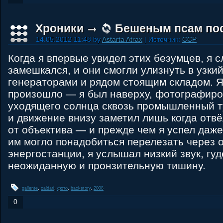
Хроники
Бешеным псам по
14.05.2012 11:48 by
Astarta Atrax
| Источник:
CCP
Когда я впервые увидел этих безумцев, я 
замешкался, и они смогли улизнуть в узки
генераторами и рядом стоящим складом. Я
произошло — я был наверху, фотографиро
уходящего солнца сквозь промышленный ту
и движение внизу заметил лишь когда отвё
от объектива — и прежде чем я успел даже
им могло понадобиться перелезать через 
энергостанции, я услышал низкий звук, гуд
неожиданную и пронзительную тишину.
gallente
,
caldari
,
фото
,
backstory
,
2008
0