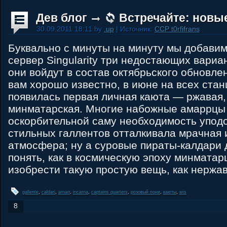
Дев блог
Встречайте: новы
30.09.2011 18:11 by
.up
| Источник:
CCP t0rfifrans
Буквально с минуты на минуту мы добавим
сервер Singularity три недостающих вариа
они войдут в состав октябрьского обновлен
вам хорошо известно, в июне на всех ста
появилась первая личная каюта ― ржавая,
минматарская. Многие набожные амаррцы
оскорбительной саму необходимость уподо
стильных галлентов отталкивала мрачная 
атмосфера; ну а суровые пираты-калдари д
понять, как в космическую эпоху минматар
изобрести такую простую вещь, как нержа
gallente
,
caldari
,
amarr
,
incarna
,
captains quarters
,
розовый пони
,
каюты
,
wis
8