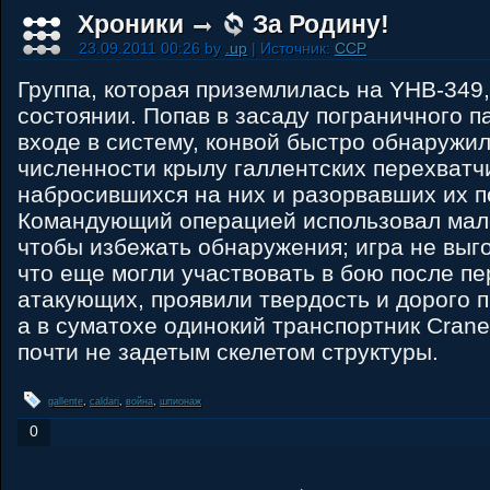
Хроники
За Родину!
23.09.2011 00:26 by
.up
| Источник:
CCP
Группа, которая приземлилась на YHB-349
состоянии. Попав в засаду пограничного п
входе в систему, конвой быстро обнаружил,
численности крылу галлентских перехватч
набросившихся на них и разорвавших их п
Командующий операцией использовал мале
чтобы избежать обнаружения; игра не выго
что еще могли участвовать в бою после пе
атакующих, проявили твердость и дорого 
а в суматохе одинокий транспортник Crane
почти не задетым скелетом структуры.
gallente
,
caldari
,
война
,
шпионаж
0