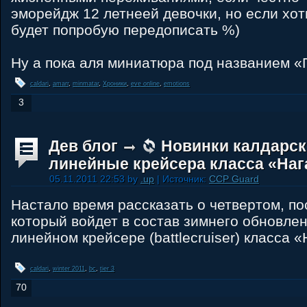
эморейдж 12 летнеей девочки, но если хот
будет попробую передописать %)
Ну а пока аля миниатюра под названием «
caldari
,
amarr
,
minmatar
,
Хроники
,
eve online
,
emotions
3
Дев блог
Новинки калдарск
линейные крейсера класса «Наг
05.11.2011 22:53 by
.up
| Источник:
CCP Guard
Настало время рассказать о четвертом, п
который войдет в состав зимнего обновле
линейном крейсере (battlecruiser) класса «
caldari
,
winter 2011
,
bc
,
tier 3
70