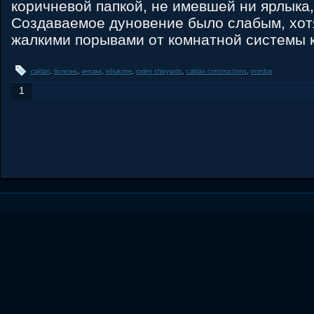
коричневой папкой, не имевшей ни ярлыка,
Создаваемое дуновение было слабым, хот
жалкими порывами от комнатной системы 
caldari
,
болезнь
,
интаки
,
ishukone
,
roden shipyards
,
caldari constructions
,
mordus
1