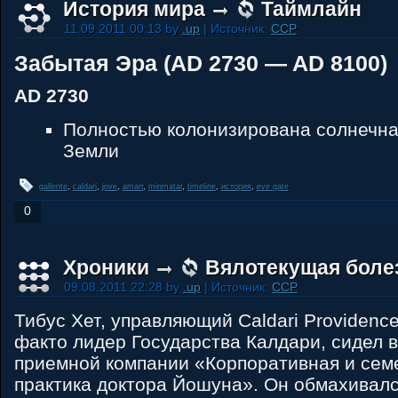
История мира
Таймлайн
11.09.2011 00:13 by
.up
| Источник:
CCP
Забытая Эра (AD 2730 — AD 8100)
AD 2730
Полностью колонизирована солнечна
Земли
gallente
,
caldari
,
jove
,
amarr
,
minmatar
,
timeline
,
история
,
eve gate
0
Хроники
Вялотекущая боле
09.08.2011 22:28 by
.up
| Источник:
CCP
Тибус Хет, управляющий Caldari Providence 
факто лидер Государства Калдари, сидел в
приемной компании «Корпоративная и сем
практика доктора Йошуна». Он обмахивалс