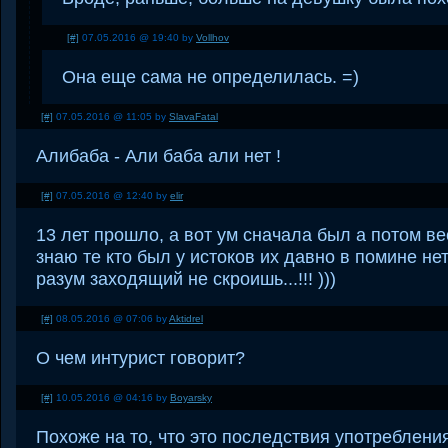
[#]
07.05.2016 @ 19:40 by
Vollhov
Она еще сама не определилась. =)
[#]
07.05.2016 @ 11:05 by
SlavaFatal
Алибаба - Али баба али нет !
[#]
07.05.2016 @ 12:40 by
elir
13 лет прошло, а вот ум сначала был а потом в
знаю те кто был у истоков их давно в помине нет
разум заходящий не скроишь...!!! )))
[#]
08.05.2016 @ 07:06 by
Aktidrel
О чем интурист говорит?
[#]
10.05.2016 @ 04:16 by
Boyarsky
Похоже на то, что это последствия употребления