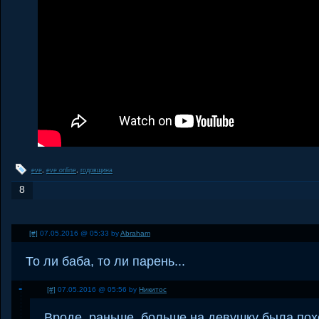
eve
,
eve online
,
годовщина
8
[#]
07.05.2016 @ 05:33 by
Abraham
То ли баба, то ли парень...
[#]
07.05.2016 @ 05:56 by
Никитос
Вроде, раньше, больше на девушку была пох