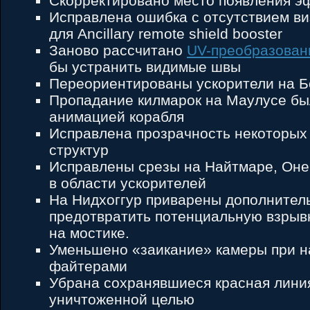
Скорректировано место появления э
Исправлена ошибка с отсутствием в
для Ancillary remote shield booster
Заново рассчитано
UV-преобразован
бы устранить видимые швы
Переориентированы ускорители на Б
Пропадание килмарок на Маулусе бы
анимацией корабля
Исправлена прозрачность некоторых
структур
Исправлены срезы на Найтмаре, Оне
в области ускорителей
На Нидхоггур приварены дополнител
предотвратить потенциальную взры
на мостике.
Уменьшено «заикание» камеры при н
файтерами
Убрана сохранявшиеся красная лини
уничтоженной целью