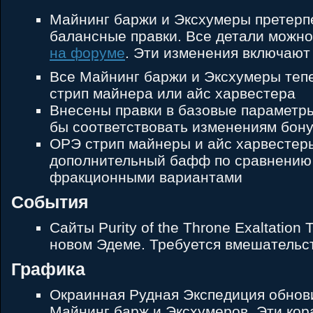
Майнинг баржи и Эксхумеры претерп
балансные правки. Все детали можно
на форуме
. Эти изменения включают 
Все Майнинг баржи и Эксхумеры теп
стрип майнера или айс харвестера
Внесены правки в базовые параметры
бы соответствовать изменениям бону
ОРЭ стрип майнеры и айс харвестер
дополнительный бафф по сравнению 
фракционными вариантами
События
Сайты Purity of the Throne Exaltation
новом Эдеме. Требуется вмешательс
Графика
Окраинная Рудная Экспедиция обнов
Майнинг барж и Эксхумеров. Эти кор