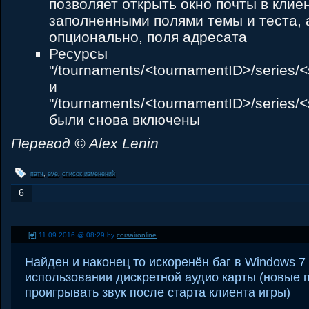
позволяет открыть окно почты в клие
заполненными полями темы и теста, а
опционально, поля адресата
Ресурсы
"/tournaments/<tournamentID>/series/<
и
"/tournaments/<tournamentID>/series/<
были снова включены
Перевод © Alex Lenin
патч
,
eve
,
список изменений
6
[#]
11.09.2016 @ 08:29 by
corsaironline
Найден и наконец то искоренён баг в Windows 7 
использовании дискретной аудио карты (новые 
проигрывать звук после старта клиента игры)