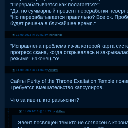
"Перерабатывается как полагается?"
"Да, но суммарный процент переработки неверно
"Но перерабатывается правильно? Все ок. Про
будет решена в ближайшее время."
[#]
13.09.2016 @ 02:51 by
Inchognito
"Исправлена проблема из-за которой карта сис
прогресс скана, когда открывалась и закрывала
режиме" наконец-то!
[#]
14.09.2016 @ 14:04 by
Aktidrel
Сайты Purity of the Throne Exaltation Temple по
Требуется вмешательство капсулиров.
Что за ивент, кто разъяснит?
[#]
14.09.2016 @ 14:23 by
Vollhov
Эвент посвящен тем кто не согласен с корон