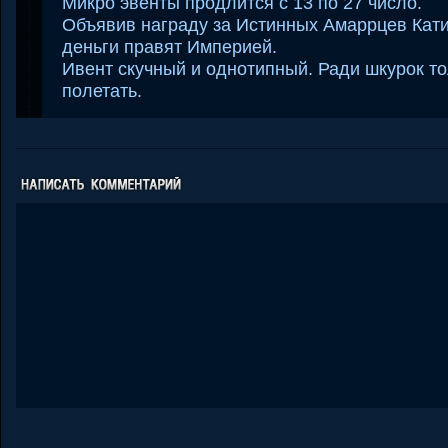
Микро эвенты продлится с 13 по 27 число.
Объявив награду за Истинных Амаррцев Катиц
деньги правят Империей.
Ивент скучный и однотипный. Ради шкурок т
полетать.