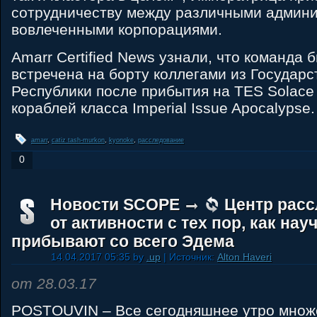
сотрудничеству между различными админ
вовлеченными корпорациями.
Amarr Certified News узнали, что команда 
встречена на борту коллегами из Государс
Республики после прибытия на TES Solace 
кораблей класса Imperial Issue Apocalypse.
amarr
,
catiz tash-murkon
,
kyonoke
,
расследование
0
Новости SCOPE
Центр расс
от активности с тех пор, как н
прибывают со всего Эдема
14.04.2017 05:35 by
.up
| Источник:
Alton Haveri
от 28.03.17
POSTOUVIN – Все сегодняшнее утро множе