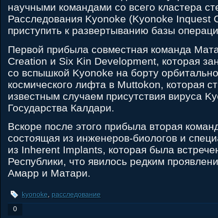
научными командами со всего кластера ст
Расследования Kyonoke (Kyonoke Inquest C
приступить к развертыванию базы операци
Первой прибыла совместная команда Мата
Creation и Six Kin Development, которая з
со вспышкой Kyonoke на борту орбитальн
космического лифта в Muttokon, которая с
известным случаем присутствия вируса Ky
Государства Калдари.
Вскоре после этого прибыла вторая коман
состоящая из инженеров-биологов и специ
из Inherent Implants, которая была встреч
Республики, что явилось редким проявлен
Амарр и Матари.
kyonoke
,
расследование
0