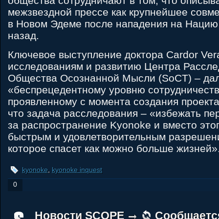
общества сотрудничают в том, что описыв
межзвездной прессе как крупнейшее совм
в Новом Эдеме после нападения на Нацию
назад.
Ключевое выступление доктора Cardor Ver
исследованиям и развитию Центра Рассле
Общества Осознанной Мысли (SoCT) – дал
«беспрецедентному уровню сотрудничеств
проявленному с момента создания проекта
что задача расследования – «избежать п
за распространение Kyonoke и вместо это
быстрым и удовлетворительным разрешен
которое спасет как можно больше жизней»
kyonoke
,
kyonoke inquest
0
Новости SCOPE
Сообщаетс