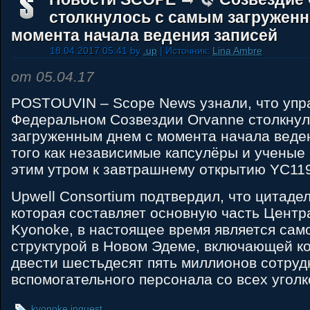
столкнулось с самым загружен
момента начала ведения записей
18.04.2017 05:41 by
.up
| Источник:
Lina Ambre
от 05.04.17
POSTOUVIN – Scope News узнали, что упр
Федеральном Созвездии Orvanne столкнул
загруженным днем с момента начала веден
того как независимые капсулёры и ученые
этим утром к завтрашнему открытию YC119
Upwell Consortium подтвердил, что цитадел
которая составляет основную часть Цент
Kyonoke, в настоящее время является сам
структурой в Новом Эдеме, включающей к
двести шестьдесят пять миллионов сотруд
вспомогательного персонала со всех уголк
kyonoke inquest