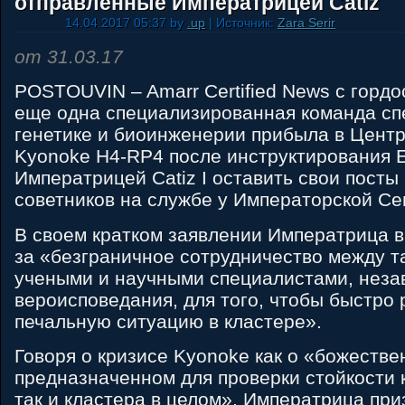
отправленные Императрицей Catiz
14.04.2017 05:37 by
.up
| Источник:
Zara Serir
от 31.03.17
POSTOUVIN – Amarr Certified News с гордо
еще одна специализированная команда сп
генетике и биоинженерии прибыла в Цент
Kyonoke H4-RP4 после инструктирования 
Императрицей Catiz I оставить свои посты 
советников на службе у Императорской Се
В своем кратком заявлении Императрица 
за «безграничное сотрудничество между 
учеными и научными специалистами, неза
вероисповедания, для того, чтобы быстро
печальную ситуацию в кластере».
Говоря о кризисе Kyonoke как о «божестве
предназначенном для проверки стойкости 
так и кластера в целом», Императрица при