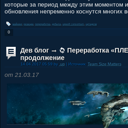
которые за период между этим моментом 
обновления непременно коснутся многих 
майнинг
,
реакции
,
переработка
,
добыча
,
upwell consortium
,
цитадели
0
Дев блог
Переработка «ПЛЕ
продолжение
14.04.2017 05:59 by
.up
| Источник:
Team Size Matters
от 21.03.17