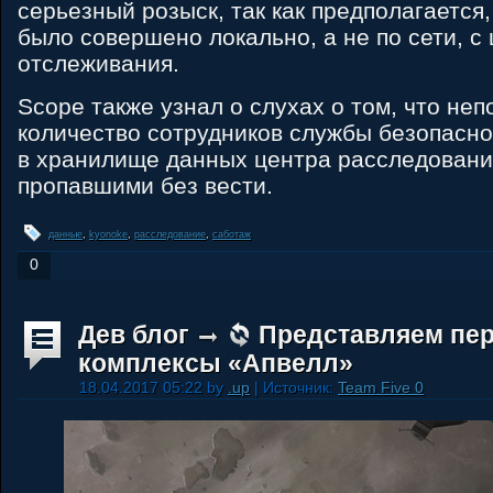
серьезный розыск, так как предполагается
было совершено локально, а не по сети, с
отслеживания.
Scope также узнал о слухах о том, что не
количество сотрудников службы безопасн
в хранилище данных центра расследовани
пропавшими без вести.
данные
,
kyonoke
,
расследование
,
саботаж
0
Дев блог
Представляем пе
комплексы «Апвелл»
18.04.2017 05:22 by
.up
| Источник:
Team Five 0