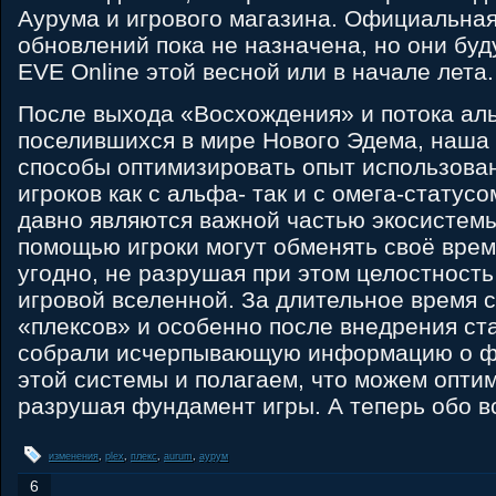
Аурума и игрового магазина. Официальная
обновлений пока не назначена, но они буд
EVE Online этой весной или в начале лета.
После выхода «Восхождения» и потока аль
поселившихся в мире Нового Эдема, наша
способы оптимизировать опыт использован
игроков как с альфа- так и с омега-статус
давно являются важной частью экосистемы
помощью игроки могут обменять своё врем
угодно, не разрушая при этом целостност
игровой вселенной. За длительное время 
«плексов» и особенно после внедрения ст
собрали исчерпывающую информацию о ф
этой системы и полагаем, что можем оптим
разрушая фундамент игры. А теперь обо в
изменения
,
plex
,
плекс
,
aurum
,
аурум
6