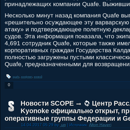
принадлежащих компании Quafe. Выживших
Несколько минут назад компания Quafe вы
«решительно осуждающее эту варварскую
атаку» и подтверждающее полетную декла
судов. Эта информация показала, что экип
4,691 сотрудник Quafe, которые также име
корпоративных граждан Государства Калда
полностью загружены пустыми классическ
Quafe, предназначенными для возвращени
quafe
,
конфликт
,
конвой
0
Новости SCOPE
Центр Рас
Kyonoke официально открыт, п
оперативные группы Федерации и Ge
14.04.2017 05:29 by
.up
| Источник:
Alton Haveri