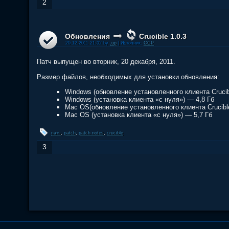
2
Обновления
Crucible 1.0.3
20.12.2011 21:02 by
.up
| Источник:
CCP
Патч выпущен во вторник, 20 декабря, 2011.
Размер файлов, необходимых для установки обновления:
Windows (обновление установленного клиента Crucib
Windows (установка клиента «с нуля») — 4,8 Гб
Mac OS(обновление установленного клиента Crucible
Mac OS (установка клиента «с нуля») — 5,7 Гб
патч
,
patch
,
patch notes
,
crucible
3