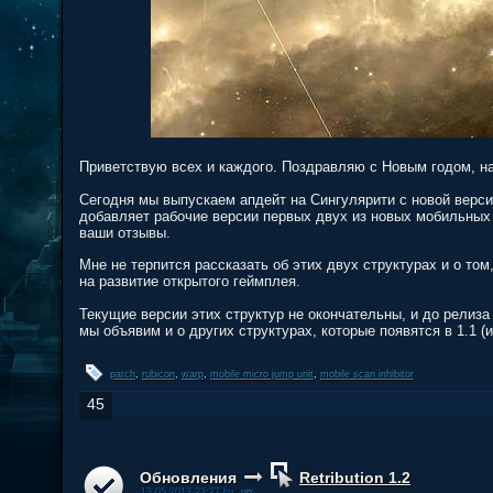
Приветствую всех и каждого. Поздравляю с Новым годом, н
Сегодня мы выпускаем апдейт на Сингулярити с новой верси
добавляет рабочие версии первых двух из новых мобильных 
ваши отзывы.
Мне не терпится рассказать об этих двух структурах и о то
на развитие открытого геймплея.
Текущие версии этих структур не окончательны, и до релиза
мы объявим и о других структурах, которые появятся в 1.1 (и
patch
,
rubicon
,
warp
,
mobile micro jump unit
,
mobile scan inhibitor
45
Обновления
Retribution 1.2
13.05.2013 23:27 by
.up