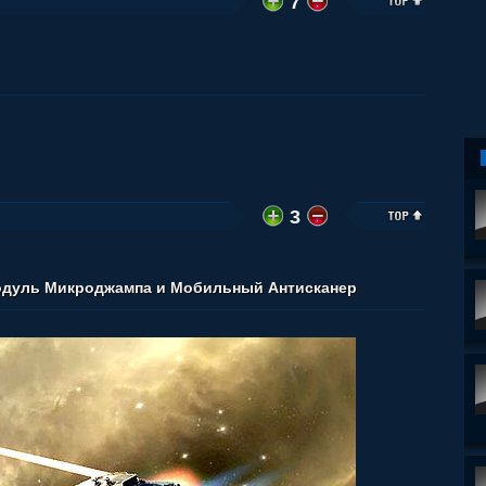
7
3
одуль Микроджампа и Мобильный Антисканер