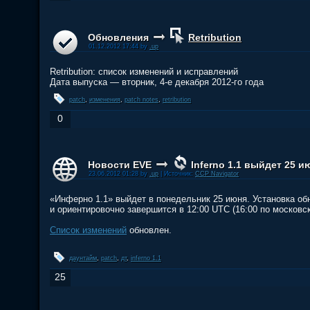
Обновления
Retribution
01.12.2012 17:44 by
.up
Retribution: список изменений и исправлений
Дата выпуска — вторник, 4-е декабря 2012-го года
patch
,
изменения
,
patch notes
,
retribution
0
Новости EVE
Inferno 1.1 выйдет 25 и
23.06.2012 01:28 by
.up
| Источник:
CCP Navigator
«Инферно 1.1» выйдет в понедельник 25 июня. Установка обн
и ориентировочно завершится в 12:00 UTC (16:00 по московс
Список изменений
обновлен.
даунтайм
,
patch
,
дт
,
inferno 1.1
25