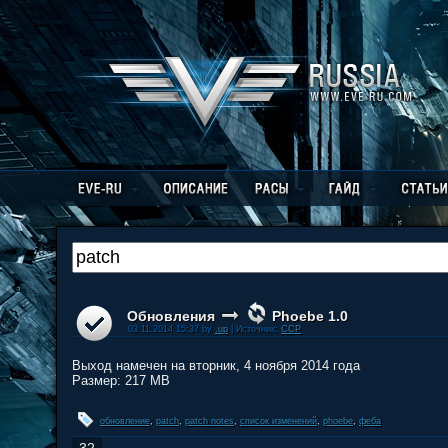
Обновления
Phoebe 1.0
03.11.2014 15:37 by
.up
| Источник:
CCP
Выход намечен на вторник, 4 ноября 2014 года
Размер: 217 MB
обновление
,
patch
,
patch notes
,
список изменений
,
phoebe
,
феба