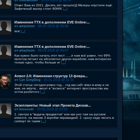
от freerambler
- 19.07.2021 @ 08:37
Ответ Вам из 2021. Десять лет прошло))) Мазеры опустили ещё.
Зафиченый мазер стоит 80ККК
[...]
Изменения ТТХ в дополнении EVE Online:...
от artazinon
- 08.04.2019 @ 09:08
test
[...]
Изменения ТТХ в дополнении EVE Online:...
от artazinon
- 08.04.2019 @ 09:07
Как нужно было начать этот пост: .....и нам всё равно, что 99%
пилотов летает на абсолютно других кораблях, нам интересно
только одно, чтобы больше иг
[...]
Апвел 2.0: Изменения структур 13 февра...
от Cpt GreyDog
- 25.01.2019 @ 11:31
Этой статье сегодня ровно год... год как сайт впал в кому и не
жив, не мёртв... висит в "космосе" интернет пространства как
остов разбитого
[...]
Экзопланеты: Новый этап Проекта Дискав...
от looooser
- 20.05.2018 @ 03:56
1. смотри в "выдача предметов" или как оно там на русском
клиенте, на иконке 3 коробки пирамидкой. 2. сразу надо писать в
саппорт по таким
[...]