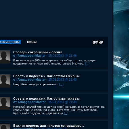
комментарии
топики
Словарь сокращений и сленга
от ArmagedonMaster
- 15.01.2023 @ 21:46
В начале игры 80% не встречается вобще, только по мере
продвижения по игре тебе откроются все 9 кругов.
[...]
Советы и подсказки. Как остаться живым
от ArmagedonMaster
- 15.01.2023 @ 21:40
Надо было еще раз прочитать...
[...]
Советы и подсказки. Как остаться живым
от ArmagedonMaster
- 15.01.2023 @ 21:38
Нелепый случай произошел со мной сегодня. Я летал в нулях на
своем Хероне насканил 100кк. Естественно нитку в почвень
брать жаба задушила, надеялся на
[...]
Важная новость для пилотов суперкариер...