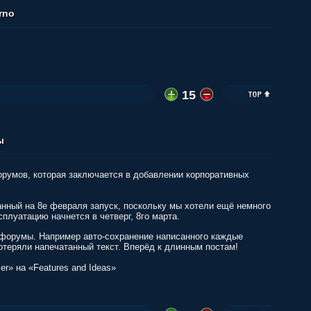
rno
15
ы
орумов, которая заключается в добавлении корпоративных
нный на 8е февраля запуск, поскольку мы хотели ещё немного
плуатацию начнется в четверг, 8го марта.
 форумы. Например авто-сохранение написанного каждые
потеряли напечатанный текст. Вперёд к длинным постам!
er» на «Features and Ideas»