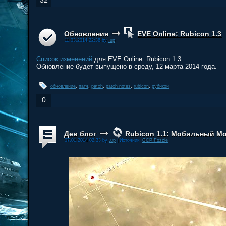
32
Обновления
EVE Online: Rubicon 1.3
11.03.2014 22:38 by
.up
Список изменений
для EVE Online: Rubicon 1.3
Обновление будет выпущено в среду, 12 марта 2014 года.
обновление
,
патч
,
patch
,
patch notes
,
rubicon
,
рубикон
0
Дев блог
Rubicon 1.1: Мобильный М
07.01.2014 02:33 by
.up
| Источник:
CCP Fozzie