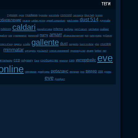
турнир
графика
concord
нули
kyonoke
wormhole
галленте
tibus heth
kronos
dust 514
обновление
incarna
caldari prime
upwell consortium
patch notes
даунтайм
caldari
rubicon
inferno
разработчики
выборы
jamil sarum
retribution
майнинг
amarr
патч
орабли
soe
суверенитет
ролеплей
alliance tournament
pvp
капсулиры
рубикон
gallente
dust
crucible
isters of eve
пираты
клайм
serpentis
karin midular
plex
minmatar
цитадель
pre-launch
список изменений
производство
амарр
fanfest
пвп
eve
ccp
интерфейс
китальцы
odyssey
сообщество
csm
баги
мелочи
online
ребаланс
видео
чемпионат
дрифтеры
империя
jove
2008
дроны
eve
фанфест