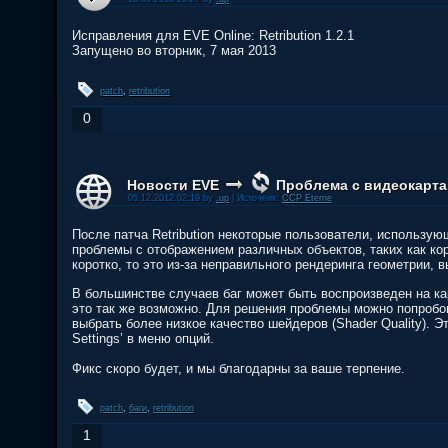
Исправления для EVE Online: Retribution 1.2.1
Запущено во вторник, 7 мая 2013
patch
,
retribution
0
Новости EVE
Проблема с видеокарта
05.12.2012 02:19 by
.up
| Источник:
CCP Eterne
После патча Retribution некоторые пользователи, использу
проблемы с отображением различных объектов, таких как кор
коротко, то это из-за неправильного рендеринга геометрии, 
В большинстве случаев баг может быть воспроизведен на кар
это так же возможно. Для решения проблемы можно попробова
выбрать более низкое качество шейдеров (Shader Quality). Эт
Settings’ в меню опций.
Фикс скоро будет, и мы благодарны за ваше терпение.
patch
,
баги
,
retribution
1