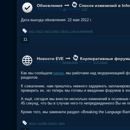
Обновления
Список изменений в Infe
22.05.2012 01:31 by
.up
| Источник:
CCP
Дата выхода обновления: 22 мая 2012 г.
патч
,
patch
,
patch notes
,
inferno
,
список изменений
11
Новости EVE
Корпоративные форум
06.03.2012 15:28 by
Astarta Atrax
| Источник:
CCP Guard
Как мы сообщали
ранее
, мы работаем над модернизацией ф
разделов.
К сожалению, нам пришлось немного задержать запланирова
проверить их, но теперь мы готовы и введение форумов в экс
А ещё, сегодня мы внесли несколько изменений в основные
45 секунд, что бы в случае чего-то непредвиденного Вы не 
Кроме того, мы заменили раздел «Breaking the Language Barri
patch
,
crucible
,
forums
,
news