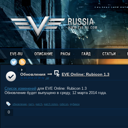
Обновления
EVE Online: Rubicon 1.3
11.03.2014 22:38 by
.up
Список изменений
для EVE Online: Rubicon 1.3
Обновление будет выпущено в среду, 12 марта 2014 года.
обновление
,
патч
,
patch
,
patch notes
,
rubicon
,
рубикон
0