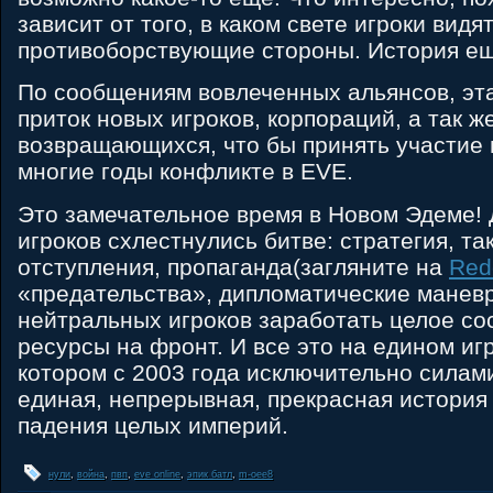
зависит от того, в каком свете игроки видя
противоборствующие стороны. История ещ
По сообщениям вовлеченных альянсов, эт
приток новых игроков, корпораций, а так ж
возвращающихся, что бы принять участие 
многие годы конфликте в EVE.
Это замечательное время в Новом Эдеме! 
игроков схлестнулись битве: стратегия, та
отступления, пропаганда(загляните на
Red
«предательства», дипломатические манев
нейтральных игроков заработать целое со
ресурсы на фронт. И все это на едином иг
котором с 2003 года исключительно силами
единая, непрерывная, прекрасная история
падения целых империй.
нули
,
война
,
пвп
,
eve online
,
эпик батл
,
m-oee8