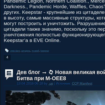
Pandemic Legion, Northern Coalition., Mercen
Darkness., Pandemic Horde, Waffles, ChaosT
других. Keepstar - крупнейшие из цитадел
в высоту, самые массивные структуры, ко
могут построить и уничтожить. Разрушение
цитадели также значимо, поскольку это пе
уничтожения полностью функционирующег
Keepstar’а в EVE Online.
эпик батл
,
цитадель
,
m-oee8
,
keepstar
4
Дев блог
Новая великая вой
Битва при M-OEE8
13.04.2016 06:18 by
.up
| Источник:
CCP Manifest