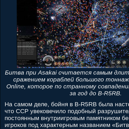
Битва при Asakai считается самым дли
сражением кораблей большого тоннаж
Online, которое по странному совпаден
за год до B-R5RB.
На самом деле, бойня в B-R5RB была наст
что CCP увековечило подобный разрушит
постоянным внутриигровым памятником бе
игроков под характерным названием «Битв