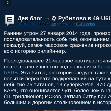
2
Дев блог
Рубилово в 49-U6
07.04.2014 23:28 by
.up
| Источник:
CCP Leeloo
Ранним утром 27 января 2014 года, произ
последовательность событий, окончанием 
пожалуй, самое массовое сражение игроков
всю историю онлайн-игр.
Последовавшее 21-часовое противостояние
позже стало известно под названием
Крова
R5RB
. Эта битва, к которой следует также
попытки перехвата подкреплений на пути к
небытие 75 титанов, 13 суперКАРов, 370 д
КАРа, что оценивается чуть более чем в 11
(11 триллионов) ИСКов, затмив битву при 
большим и дорогим столкновением в истор