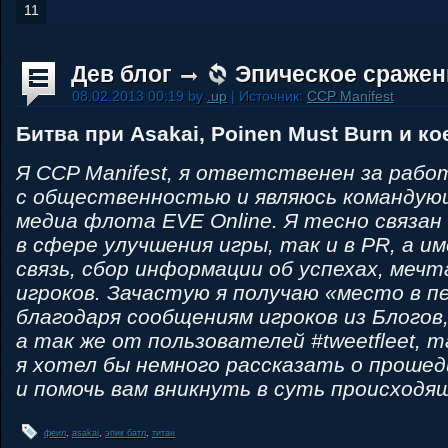
11
Дев блог
Эпическое сражени
08.02.2013 00:19 by
.up
| Источник:
CCP Manifest
Битва при Asakai, Poinen Must Burn и кое
Я CCP Manifest, я ответственен за рабо
с общественностью и являюсь командую
медиа флота EVE Online. Я тесно связан
в сфере улучшения игры, так и в PR, а и
связь, сбор информации об успехах, мечт
игроков. Зачастую я получаю «место в п
благодаря сообщениям игроков из Блогов
а так же от пользователей #tweetfleet, 
я хотел бы немного рассказать о проше
и помочь вам вникнуть в суть происходя
феил
,
asakai
,
эпик батл
,
титан