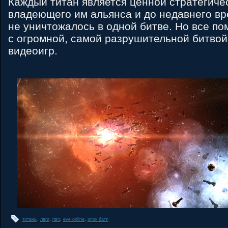
Каждый титан является ценной стратегиче
владеющего им альянса и до недавнего вр
не уничтожалось в одной битве. Но все п
с огромной, самой разрушительной битвой
видеоигр.
титаны
,
лаги
,
пвп
,
eve online
,
эпик батл