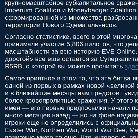
крупномасштабное субкапитальное сраже
Imperium Coalition и Moneybadger Coalition
сформированной из множества разбросанн
территории Нового Эдема альянсов.
Согласно статистике, всего в этой многоч
принимали участие 5,806 пилотов, что дел
масштабности за всю историю EVE Online.
дорогой» все еще остается за Суперкапита
R5RB, о которой вы можете прочитать
зде
Самое приятное в этом то, что эта битва я
одной из первых в рамках новой «великой 
и в ближайшие месяцы нам предстоит уви
более кровопролитные сражения. У этого 
имен — его первые предпосылки начали п
много месяцев назад — но на фоне недав
игроки еще не определились с официальн
Easter War, Northen War, World War Bee, M
возможно какое-то еще. Что интересно, по