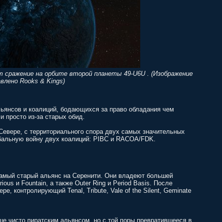
 сражение на орбите второй планеты 49-U6U . (Изображение
влено Rooks & Kings)
льянсов и коалиций, бодающихся за право обладания чем
и просто из-за старых обид.
 Севере, с территориального спора двух самых значительных
обальную войну двух коалиций: PIBC и RACOA/FDK.
самый старый альянс на Серенити. Они владеют большей
us и Fountain, а также Outer Ring и Period Basis. После
, контролирующий Tenal, Tribute, Vale of the Silent, Geminate
ше чисто пиратским альянсом, но с той поры превратившееся в