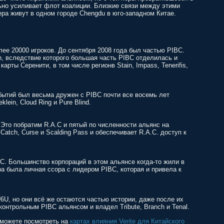
ьно усиливает флот коалиции. Близкие связи между этими
ера живут в одном городе Chengdu в юго-западном Китае.
ее 20000 игроков. До сентября 2008 года был частью PIBC.
n, вследствие которого большая часть PIBC отделилась и
рты Серенити, в том числе регионв Stain, Impass, Tenerifis,
бытий был весьма дружен с PIBC почти все восемь лет
ein, Cloud Ring и Pure Blind.
 Это побратим R.A.C и пятый по численности альянс на
Catch, Curse и Scalding Pass и обеспечивает R.A.C. доступ к
. Большинство корпораций в этом альянсе когда-то жили в
ера была личная ссора с лидером PIBC, которая и привела к
-U6U, но они всё же остаются частью истории, даже после их
контрольным PIBC альянсом и владел Tribute, Branch и Tenal.
 можете посмотреть на
картах влияния Verite для Китайского