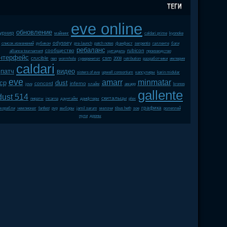
eve online
обновление
урнир
майнинг
caldari prime
kyonoke
odyssey
список изменений
рубикон
pre-launch
patch notes
фанфест
serpentis
галленте
баги
ребаланс
сообщество
rubicon
alliance tournament
цитадель
производство
нтерфейс
crucible
csm
пвп
wormhole
суверенитет
2008
retribution
разработчики
империя
caldari
патч
видео
sisters of eve
upwell consortium
капсулиры
karin midular
eve
amarr
minmatar
cp
dust
concord
inferno
jove
клайм
амарр
kronos
gallente
dust 514
скитальцы
пираты
incarna
даунтайм
дрифтеры
plex
графика
корабли
чемпионат
fanfest
pvp
выборы
jamil sarum
мелочи
tibus heth
soe
ролеплей
нули
дроны