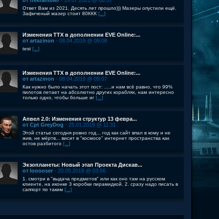
от freerambler
- 19.07.2021 @ 08:37
Ответ Вам из 2021. Десять лет прошло))) Мазеры опустили ещё.
Зафиченый мазер стоит 80ККК
[...]
Изменения ТТХ в дополнении EVE Online:...
от artazinon
- 08.04.2019 @ 09:08
test
[...]
Изменения ТТХ в дополнении EVE Online:...
от artazinon
- 08.04.2019 @ 09:07
Как нужно было начать этот пост: .....и нам всё равно, что 99%
пилотов летает на абсолютно других кораблях, нам интересно
только одно, чтобы больше иг
[...]
Апвел 2.0: Изменения структур 13 февра...
от Cpt GreyDog
- 25.01.2019 @ 11:31
Этой статье сегодня ровно год... год как сайт впал в кому и не
жив, не мёртв... висит в "космосе" интернет пространства как
остов разбитого
[...]
Экзопланеты: Новый этап Проекта Дискав...
от looooser
- 20.05.2018 @ 03:56
1. смотри в "выдача предметов" или как оно там на русском
клиенте, на иконке 3 коробки пирамидкой. 2. сразу надо писать в
саппорт по таким
[...]