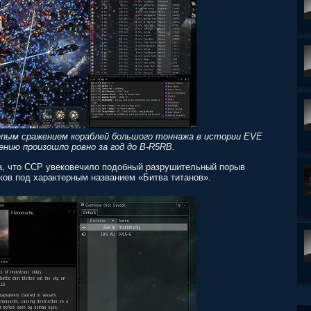
епым сражением кораблей большого тоннажа в истории EVE
ению произошло ровно за год до B-R5RB.
а, что CCP увековечило подобный разрушительный порыв
ков под характерным названием «Битва титанов».