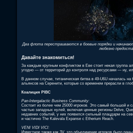
Два флота перестраиваются в боевые порядки и начинают
любезно предоста
Давайте знакомиться!
За каждым крупным конфликтом в Еве стоит некая группа а
угодно — от территорий до контроля над ресурсами — ну, ил
В данном случае, титаническая битва в 49-U6U началась на
альянсов на Серенити, которые со временем прерасли в гл
Коалиция PIBC
Pan-Intergalactic Business Community:
Состоит из более чем 25000 игроков. Это самый большой и 
частью западных нулей, включая ценные регионы Delve, Querio
недавних событий, у них появился сильный плацдарм на севере
и частично The Kalevala Expanse с Etherium Reach.
VENI VIDI VICI:
Известное также как 3V, это объединение игроков было рань