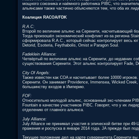
мощного союзника и наёмного работника PIBC, что значител
альянсами также частично объясняются тем, что оба их лид
Коалиция RACOA/FDK
R.A.C:
Второй по величине альянс на Серенити, насчитывающий бол
Тогда произошёл экономический конфликт из-за региона Stai
сформировала R.A.C., который сейчас контролирует весь юг ка
Detorid, Esoteria, Feythabolis, Omist и Paragon Soul.
Fadeklein Alliance:
Четвёртый по величине альянс на Серенити, до недавних со
существования Серенити. Этот альянс контролирует Fade, Dekl
City Of Angels:
Также известен как COA и насчитывает более 10000 игроков.
Серенити. Он занимает Providence, Immensea, Wicked Creek, 
большинству входов в Империю.
FOF:
Относительно молодой альянс, основанный экс-членами PIBC
Fountain в качестве участников PIBC. Говорят, что у их лид
отделению от главного альянса.
July Alliance:
July Alliance не принимал участия в эпической битве при 49
пражения и роспуска в январе 2014 года. JA прежде был под
Текущее положение дел на карте суверенитета Серенити вы