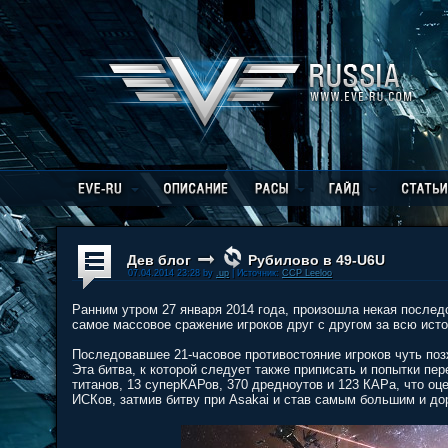
Дев блог
Рубилово в 49-U6U
07.04.2014 23:28 by
.up
| Источник:
CCP Leeloo
Ранним утром 27 января 2014 года, произошла некая послед
самое массовое сражение игроков друг с другом за всю исто
Последовавшее 21-часовое противостояние игроков чуть по
Эта битва, к которой следует также приписать и попытки пер
титанов, 13 суперКАРов, 370 дредноутов и 123 КАРа, что оце
ИСКов, затмив битву при Asakai и став самым большим и до