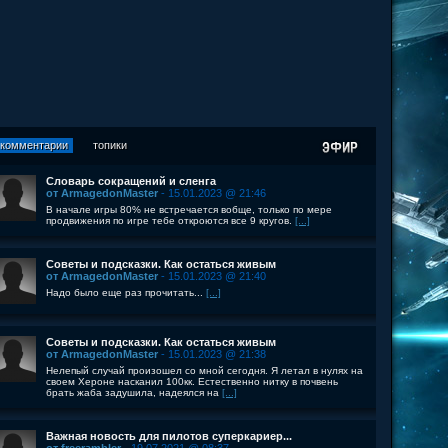
комментарии
топики
Словарь сокращений и сленга
от ArmagedonMaster
- 15.01.2023 @ 21:46
В начале игры 80% не встречается вобще, только по мере
продвижения по игре тебе откроются все 9 кругов.
[...]
Советы и подсказки. Как остаться живым
от ArmagedonMaster
- 15.01.2023 @ 21:40
Надо было еще раз прочитать...
[...]
Советы и подсказки. Как остаться живым
от ArmagedonMaster
- 15.01.2023 @ 21:38
Нелепый случай произошел со мной сегодня. Я летал в нулях на
своем Хероне насканил 100кк. Естественно нитку в почвень
брать жаба задушила, надеялся на
[...]
Важная новость для пилотов суперкариер...