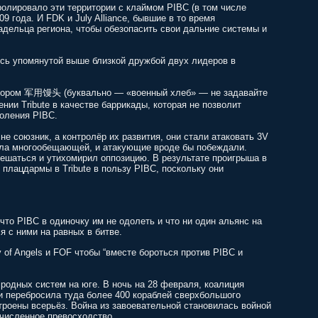
ролировало эти территории с клаймом PIBC (в том числе
года. И FDK и July Alliance, бывшие в то время
дельца региона, чтобы обезопасить свои дальние системы и
ось упомянутой выше близкой дружбой двух лидеров в
 котором 军用馒头 (буквально — «военный хлеб» — не задавайте
нии Tribute в качестве баррикады, которая не позволит
оления PIBC.
 не союзник, а контролёр их развития, они стали атаковать 3V
была многообещающей, и атакующие вроде бы побеждали.
ешаться и утихомирил оппозицию. В результате проигрыша в
ь плацдармы в Tribute в пользу PIBC, поскольку они
, что PIBC в одиночку им не одолеть и что ни один альянс на
я с ними на равных в битве.
of Angels и FOF чтобы “вместе бороться против PIBC и
родных систем на юге. В ночь на 28 февраля, коалиция
и перебросила туда более 400 кораблей сверхбольшого
строены всерьёз. Война из завоевательной становилась войной
 численное превосходство.