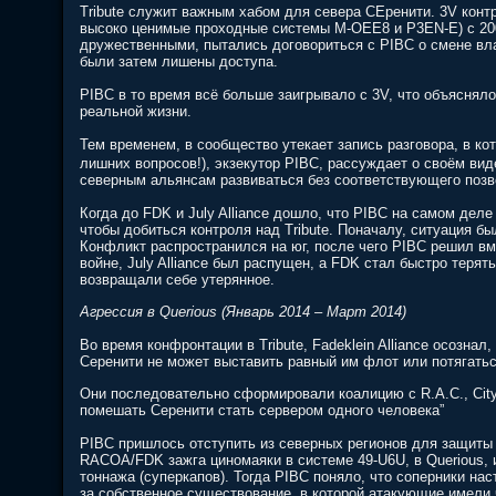
Tribute служит важным хабом для севера СЕренити. 3V конт
высоко ценимые проходные системы M-OEE8 и P3EN-E) с 2009 
дружественными, пытались договориться с PIBC о смене вла
были затем лишены доступа.
PIBC в то время всё больше заигрывало с 3V, что объяснял
реальной жизни.
Тем временем, в сообщество утекает запись разговора, в
лишних вопросов!), экзекутор PIBC, рассуждает о своём виде
северным альянсам развиваться без соответствующего позв
Когда до FDK и July Alliance дошло, что PIBC на самом деле
чтобы добиться контроля над Tribute. Поначалу, ситуация 
Конфликт распространился на юг, после чего PIBC решил вм
войне, July Alliance был распущен, а FDK стал быстро терят
возвращали себе утерянное.
Агрессия в Querious (Январь 2014 – Март 2014)
Во время конфронтации в Tribute, Fadeklein Alliance осознал
Серенити не может выставить равный им флот или потягатьс
Они последовательно сформировали коалицию с R.A.C., City 
помешать Серенити стать сервером одного человека”
PIBC пришлось отступить из северных регионов для защиты 
RACOA/FDK зажга циномаяки в системе 49-U6U, в Querious, 
тоннажа (суперкапов). Тогда PIBC поняло, что соперники на
за собственное существование, в которой атакующие имели