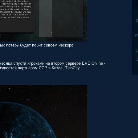
т
и
ых потерь будет побит совсем нескоро.
c
есяца спустя игроками на втором сервере EVE Online -
уживается партнёром ССР в Китае, TianCity.