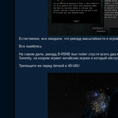
Естественно, все ожидали, что рекорд масштабности и игров
Все ошиблись.
На самом деле, рекорд B-R5RB был побит спустя всего два м
Serenity, на коором играют китайские игроки и который обсл
Трепещите же перед битвой в 49-U6U