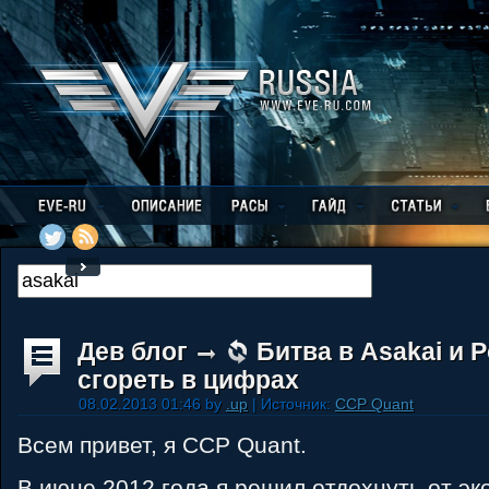
Дев блог
Битва в Asakai и 
сгореть в цифрах
08.02.2013 01:46 by
.up
| Источник:
CCP Quant
Всем привет, я CCP Quant.
В июне 2012 года я решил отдохнуть от эк