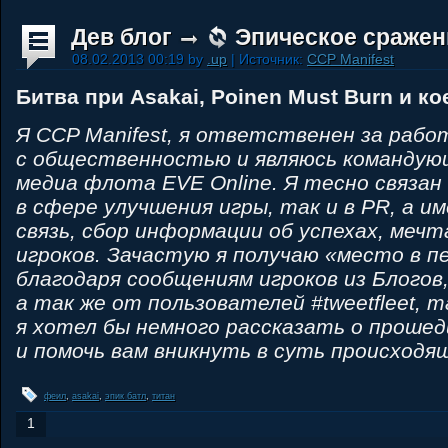
Дев блог
Эпическое сражени
08.02.2013 00:19 by
.up
| Источник:
CCP Manifest
Битва при Asakai, Poinen Must Burn и кое
Я CCP Manifest, я ответственен за рабо
с общественностью и являюсь командую
медиа флота EVE Online. Я тесно связан
в сфере улучшения игры, так и в PR, а и
связь, сбор информации об успехах, мечт
игроков. Зачастую я получаю «место в п
благодаря сообщениям игроков из Блогов
а так же от пользователей #tweetfleet, 
я хотел бы немного рассказать о проше
и помочь вам вникнуть в суть происходя
феил
,
asakai
,
эпик батл
,
титан
1