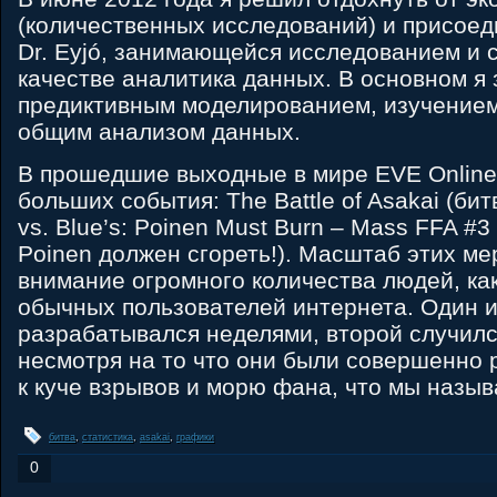
(количественных исследований) и присоед
Dr. Eyjó, занимающейся исследованием и с
качестве аналитика данных. В основном я
предиктивным моделированием, изучением
общим анализом данных.
В прошедшие выходные в мире EVE Online
больших события: The Battle of Asakai (бит
vs. Blue’s: Poinen Must Burn – Mass FFA #3 
Poinen должен сгореть!). Масштаб этих м
внимание огромного количества людей, как 
обычных пользователей интернета. Один и
разрабатывался неделями, второй случилс
несмотря на то что они были совершенно 
к куче взрывов и морю фана, что мы назы
битва
,
статистика
,
asakai
,
графики
0