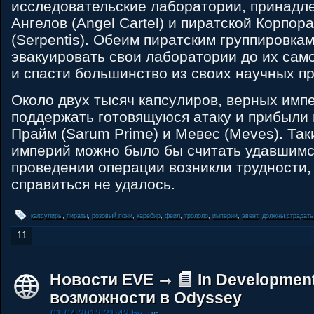
исследовательские лаборатории, принад
Ангелов (Angel Cartel) и пиратской Корпо
(Serpentis). Обеим пиратским группировка
эвакуировать свои лаборатории до их са
и спасти большинство из своих научных пр
Около двух тысяч капсулиров, верных имп
поддержать готовящуюся атаку и прибыли
Прайм (Sarum Prime) и Мевес (Meves). Та
империй можно было бы считать удавшимс
проведении операции возникли трудности,
справиться не удалось.
капсулиры
,
пираты
,
розовый пони
,
каребир
,
феил
,
трололо
,
империи
,
эвент
,
должны страдать
11
Новости EVE
In Developmen
возможности в Odyssey
01.04.2013 21:42 by
.up