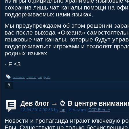
из игры официально хранимые языковые ч
сохранив лишь чат-каналы помощи на оф
поддерживаемых нами языках.
Мы предупреждаем об этом решении зара
вас после выхода «Океана» самостоятель
языковые чат-каналы, которые будут управ
поддерживаться игроками и позволят про
родных языках.
- F <3
eve online
,
трололо
,
чат
,
ручат
8
Дев блог
В центре внимания
13.04.2014 00:35 by
.up
| Источник:
CCP Eterne
Новости и пропаганда играют ключевую ро
Евы. Существуют не только бесчисленные 