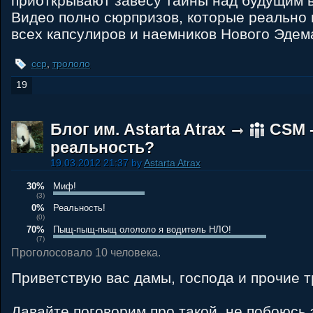
приоткрывают завесу тайны над будущим 
Видео полно сюрпризов, которые реально 
всех капсулиров и наемников Нового Эдем
ccp
,
трололо
19
Блог им. Astarta Atrax
CSM 
реальность?
19.03.2012 21:37 by
Astarta Atrax
30%
Миф!
(3)
0%
Реальность!
(0)
70%
Пыщ-пыщ-пыщ олололо я водитель НЛО!
(7)
Проголосовало 10 человека.
Приветствую вас дамы, господа и прочие т
Давайте поговорим про такой, не побоюсь 