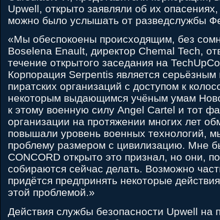
Upwell, открыто заявляли об их опасениях,
можно было услышать от разведслужбы Фе
«Мы обеспокоены происходящим, без сомн
Boselena Enault, директор Chemal Tech, от
течение открытого заседания на TechUpCo
Корпорация Serpentis является серьёзным
пиратских организаций с доступом к коло
некоторым выдающимся учёным умам Ново
к этому военную силу Angel Cartel и тот фа
организации на протяжении многих лет об
повышали уровень военных технологий, мы
проблему размером с цивилизацию. Мне б
CONCORD открыто это признал, но они, по
собираются сейчас делать. Возможно част
придётся предпринять некоторые действия
этой проблемой.»
Действия службы безопасности Upwell на 