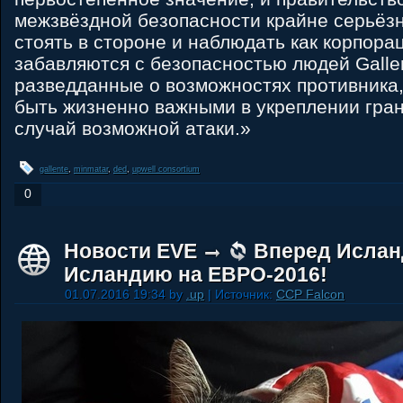
межзвёздной безопасности крайне серьёз
стоять в стороне и наблюдать как корпора
забавляются с безопасностью людей Galle
разведданные о возможностях противника,
быть жизненно важными в укреплении гра
случай возможной атаки.»
gallente
,
minmatar
,
ded
,
upwell consortium
0
Новости EVE
Вперед Исланд
Исландию на ЕВРО-2016!
01.07.2016 19:34 by
.up
| Источник:
CCP Falcon