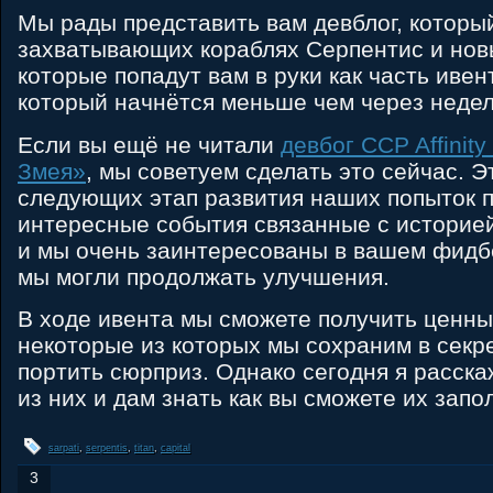
Мы рады представить вам девблог, которы
захватывающих кораблях Серпентис и нов
которые попадут вам в руки как часть иве
который начнётся меньше чем через неде
Если вы ещё не читали
девбог CCP Affinity
Змея»
, мы советуем сделать это сейчас. Э
следующих этап развития наших попыток 
интересные события связанные с историе
и мы очень заинтересованы в вашем фидбе
мы могли продолжать улучшения.
В ходе ивента мы сможете получить ценны
некоторые из которых мы сохраним в секре
портить сюрприз. Однако сегодня я расска
из них и дам знать как вы сможете их запо
sarpati
,
serpentis
,
titan
,
capital
3