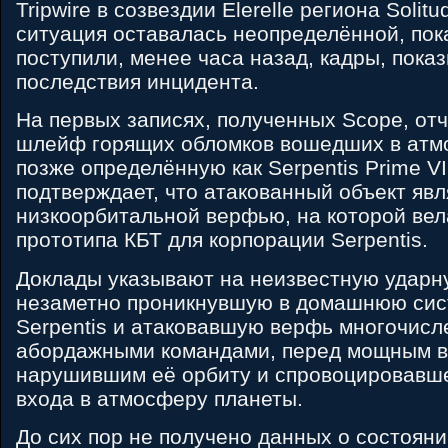
Tripwire в созвездии Elerelle региона Solit
ситуация оставалась неопределённой, пок
поступили, менее часа назад, кадры, пок
последствия инцидента.
На первых записях, полученных Scope, от
шлейф горящих обломков вошедших в атм
позже определённую как Serpentis Prime VI
подтверждает, что атакованный объект явл
низкоорбитальной верфью, на которой вел
прототипа КБТ для корпорации Serpentis.
Доклады указывают на неизвестную ударну
незаметно проникнувшую в домашнюю сис
Serpentis и атаковавшую верфь многочис
абордажными командами, перед мощным 
нарушившим её орбиту и спровоцировавш
входа в атмосферу планеты.
До сих пор не получено данных о состояни