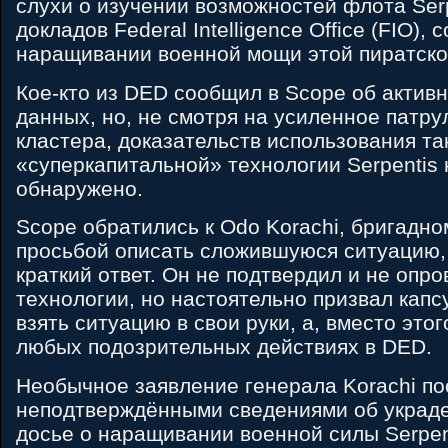
слухи о изучении возможностей флота Serp
докладов Federal Intelligence Office (FIO)
наращивании военной мощи этой пиратско
Кое-кто из DED сообщил в Scope об актив
данных, но, не смотря на усиленное патру
кластера, доказательств использования т
«суперкапитальной» технологии Serpentis
обнаружено.
Scope обратились к Odo Korachi, бригадно
просьбой описать сложившуюся ситуацию,
краткий ответ. Он не подтвердил и не опр
технологии, но настоятельно призвал капс
взять ситуацию в свои руки, а, вместо это
любых подозрительных действиях в DED.
Необычное заявление генерала Korachi по
неподтверждёнными сведениями об украде
досье о наращивании военной силы Serpen