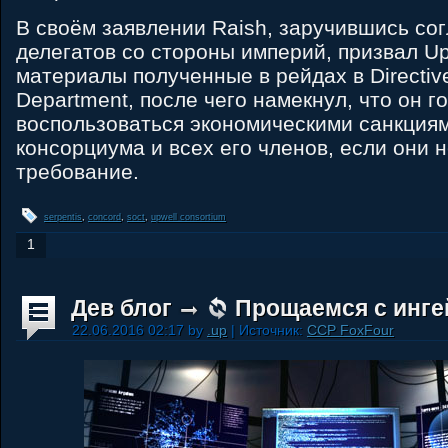
В своём заявлении Raish, заручившись со
делегатов со стороны империй, призвал Up
материалы полученные в рейдах в Directiv
Department, после чего намекнул, что он г
воспользоваться экономическими санкция
консорциума и всех его членов, если они 
требование.
serpentis
,
concord
,
soct
,
upwell consortium
1
Дев блог
Прощаемся с инге
22.06.2016 02:17 by
.up
| Источник:
CCP FoxFour