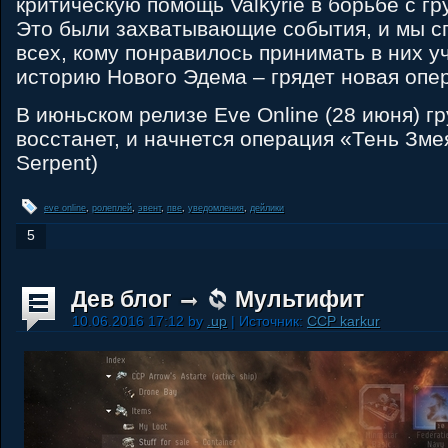
критическую помощь Valkyrie в борьбе с гр
Это были захватывающие события, и мы 
всех, кому понравилось принимать в них у
историю Нового Эдема – грядет новая опе
В июньском релизе Eve Online (28 июня) гр
восстанет, и начнется операция «Тень Зме
Serpent)
eve online
,
ролеплей
,
эвент
,
пве
,
уведомления
,
дейлики
5
Дев блог
Мультифит
10.06.2016 17:12 by
.up
| Источник:
CCP karkur