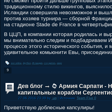
не сможет пройти дальше групповых этапо
традиционному стилю викингов, выяснилос
Исландии совершила невозможное и вышл
против хозяев турнира — сборной Франции
на стадионе Stade de France в четвертьфи
В ЦЦП, в компании которая родилась и вы
мы внимательно следим и подбадриваем 
процессе этого исторического события, и 
удивительное комьюнити Евы, присоединил
eve online
,
футбол
,
Исландия
,
ccp games
,
евро
9
Дев блог
Армия Сарпати - 
капитальные корабли Серпенти
27.06.2016 23:39 by
.up
| Источник:
Team Five 0
Приветствую доблесные капсулиры!