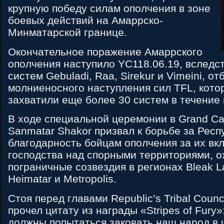
крупную победу силам ополчения в зоне
боевых действий на Амаррско-
Минматарской границе.
Окончательное поражение Амаррского
ополчения наступило YC118.06.19, вследс
систем Gebuladi, Raa, Sirekur и Vimeini, от
молниеносного наступления сил TFL, кото
захватили еще более 30 систем в течение 
В ходе специальной церемонии в Grand Car
Sanmatar Shakor призвал к борьбе за Респ
благодарность бойцам ополчения за их вк
господства над спорными территориями,
пограничные созвездия в регионах Bleak L
Heimatar и Metropolis.
Стоя перед главами Republic’s Tribal Counc
прочел цитату из награды «Stripes of Fury»
должны попытаться заковать наш народ в 