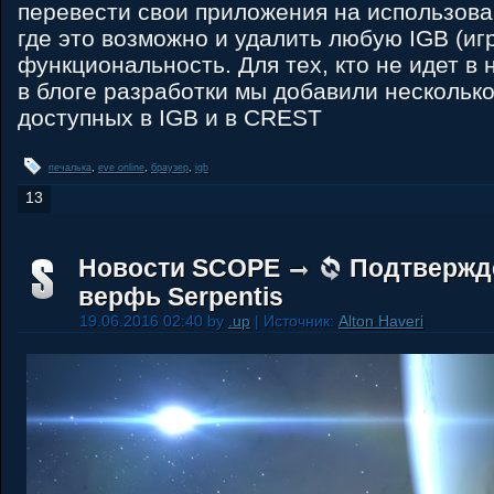
перевести свои приложения на использова
где это возможно и удалить любую IGB (иг
функциональность. Для тех, кто не идет в 
в блоге разработки мы добавили нескольк
доступных в IGB и в CREST
печалька
,
eve online
,
браузер
,
igb
13
Новости SCOPE
Подтвержде
верфь Serpentis
19.06.2016 02:40 by
.up
| Источник:
Alton Haveri