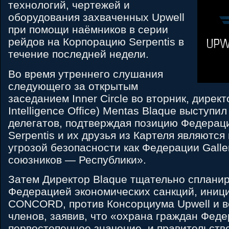
технологий, чертежей и
оборудования захваченных Upwell
при помощи наёмников в серии
рейдов на Корпорацию Serpentis в
течение последней недели.
Во время утреннего слушания
следующего за открытым
заседанием Inner Circle во вторник, директ
Intelligence Office) Mentas Blaque выступи
делегатов, подтверждая позицию Федераци
Serpentis и их друзья из Картеля являютс
угрозой безопасности как Федерации Gallen
союзников — Республики».
Затем Директор Blaque тщательно сплани
Федерацией экономических санкций, иниц
CONCORD, против Консорциума Upwell и в
членов, заявив, что «охрана граждан Фед
первостепенное значение, и правительство