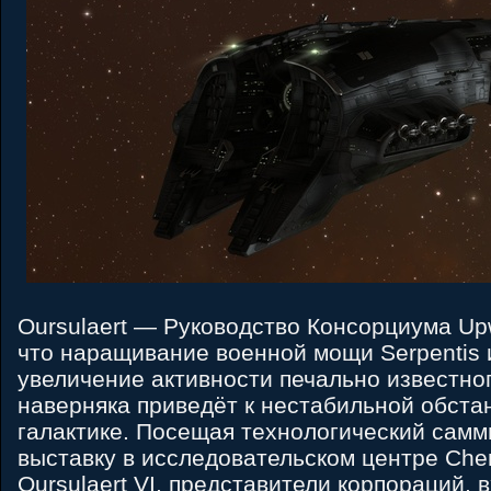
Oursulaert — Руководство Консорциума Upw
что наращивание военной мощи Serpentis 
увеличение активности печально известног
наверняка приведёт к нестабильной обста
галактике. Посещая технологический самм
выставку в исследовательском центре Che
Oursulaert VI, представители корпораций, 