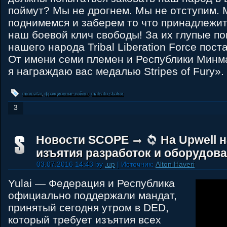
поймут? Мы не дрогнем. Мы не отступим. 
поднимемся и заберем то что принадлежит
наш боевой клич свободы! За их глупые по
нашего народа Tribal Liberation Force пост
От имени семи племен и Республики Минм
я награждаю вас медалью Stripes of Fury».
minmatar
,
фракционные войны
,
maleatu shakor
3
Новости SCOPE
На Upwell 
изъятия разработок и оборудова
03.07.2016 14:43 by
.up
| Источник:
Alton Haveri
Yulai — Федерация и Республика
официально поддержали мандат,
принятый сегодня утром в DED,
который требует изъятия всех