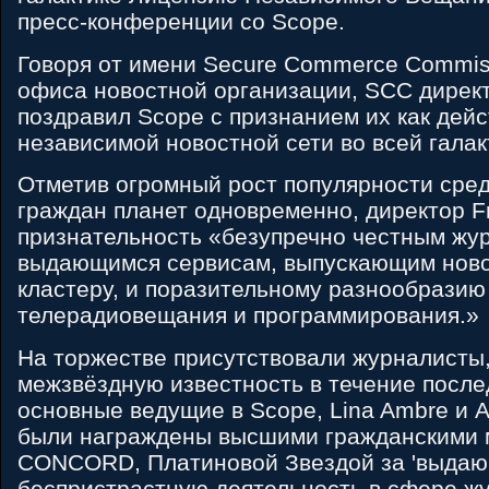
пресс-конференции со Scope.
Говоря от имени Secure Commerce Commiss
офиса новостной организации, SCC директ
поздравил Scope с признанием их как дей
независимой новостной сети во всей галак
Отметив огромный рост популярности сред
граждан планет одновременно, директор F
признательность «безупречно честным жу
выдающимся сервисам, выпускающим ново
кластеру, и поразительному разнообразию
телерадиовещания и программирования.»
На торжестве присутствовали журналисты
межзвёздную известность в течение послед
основные ведущие в Scope, Lina Ambre и Al
были награждены высшими гражданскими
CONCORD, Платиновой Звездой за 'выда
беспристрастную деятельность в сфере жу