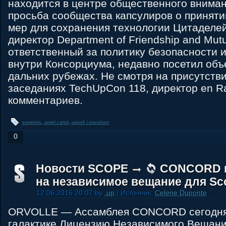
находится в центре общественного внимани
просьба сообщества капсулиров о принят
мер для сохранения технологии Цитаделей
директор Department of Friendship and Mutu
ответственный за политику безопасности
внутри Консорциума, недавно посетил объ
дальних рубежах. Не смотря на присутств
заседаниях TechUpCon 118, директор en R
комментариев.
serpentis
,
angel cartel
,
upwell consortium
0
Новости SCOPE
CONCORD 
на независимое вещание для Sc
12.06.2016 20:07 by
.up
| Источник:
Celene Duponte
ORVOLLE — Ассамблея CONCORD сегодня
галактике Лицензию Независимого Вещани