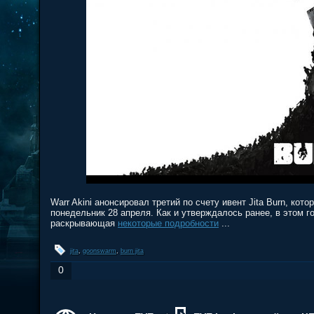
Warr Akini анонсировал третий по счету ивент Jita Burn, кот
понедельник 28 апреля. Как и утверждалось ранее, в этом г
раскрывающая
некоторые подробности
...
jita
,
goonswarm
,
burn jita
0