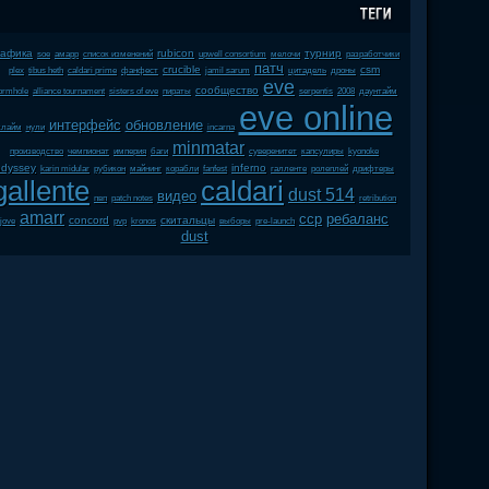
рафика
rubicon
турнир
soe
амарр
список изменений
upwell consortium
мелочи
разработчики
патч
crucible
csm
plex
tibus heth
caldari prime
фанфест
jamil sarum
цитадель
дроны
eve
сообщество
ormhole
alliance tournament
sisters of eve
пираты
serpentis
2008
даунтайм
eve online
интерфейс
обновление
клайм
нули
incarna
minmatar
производство
чемпионат
империя
баги
суверенитет
капсулиры
kyonoke
odyssey
inferno
karin midular
рубикон
майнинг
корабли
fanfest
галленте
ролеплей
дрифтеры
gallente
caldari
dust 514
видео
пвп
patch notes
retribution
amarr
ccp
ребаланс
concord
скитальцы
jove
pvp
kronos
выборы
pre-launch
dust