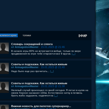
комментарии
топики
Словарь сокращений и сленга
от ArmagedonMaster
- 15.01.2023 @ 21:46
В начале игры 80% не встречается вобще, только по мере
продвижения по игре тебе откроются все 9 кругов.
[...]
Советы и подсказки. Как остаться живым
от ArmagedonMaster
- 15.01.2023 @ 21:40
Надо было еще раз прочитать...
[...]
Советы и подсказки. Как остаться живым
от ArmagedonMaster
- 15.01.2023 @ 21:38
Нелепый случай произошел со мной сегодня. Я летал в нулях на
своем Хероне насканил 100кк. Естественно нитку в почвень
брать жаба задушила, надеялся на
[...]
Важная новость для пилотов суперкариер...