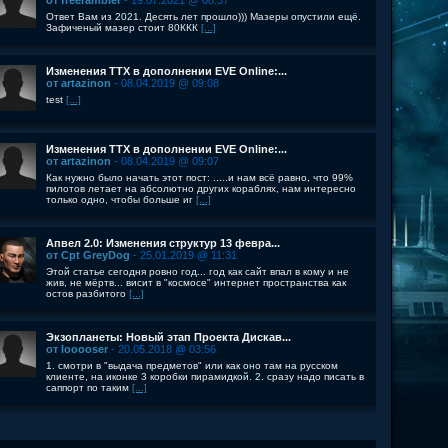
от freerambler
- 19.07.2021 @ 08:37
Ответ Вам из 2021. Десять лет прошло))) Мазеры опустили ещё.
Зафиченый мазер стоит 80ККК
[...]
Изменения ТТХ в дополнении EVE Online:...
от artazinon
- 08.04.2019 @ 09:08
test
[...]
Изменения ТТХ в дополнении EVE Online:...
от artazinon
- 08.04.2019 @ 09:07
Как нужно было начать этот пост: .....и нам всё равно, что 99%
пилотов летает на абсолютно других кораблях, нам интересно
только одно, чтобы больше иг
[...]
Апвел 2.0: Изменения структур 13 февра...
от Cpt GreyDog
- 25.01.2019 @ 11:31
Этой статье сегодня ровно год... год как сайт впал в кому и не
жив, не мёртв... висит в "космосе" интернет пространства как
остов разбитого
[...]
Экзопланеты: Новый этап Проекта Дискав...
от looooser
- 20.05.2018 @ 03:56
1. смотри в "выдача предметов" или как оно там на русском
клиенте, на иконке 3 коробки пирамидкой. 2. сразу надо писать в
саппорт по таким
[...]