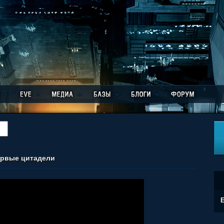
ервые цитадели
E