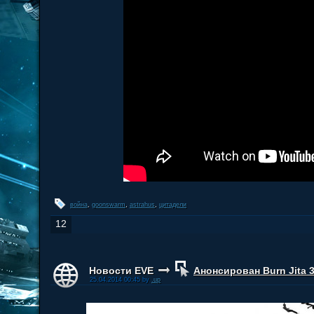
война
,
goonswarm
,
astrahus
,
цитадели
12
Новости EVE
Анонсирован Burn Jita 
25.04.2014 00:45 by
.up