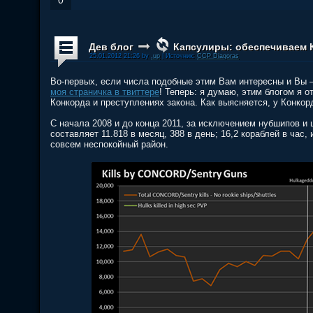
0
Дев блог
Капсулиры: обеспечиваем К
25.01.2012 21:26 by
.up
| Источник:
CCP Diagoras
Во-первых, если числа подобные этим Вам интересны и Вы —
моя страничка в твиттере
! Теперь: я думаю, этим блогом я 
Конкорда и преступлениях закона. Как выясняется, у Конкорд
С начала 2008 и до конца 2011, за исключением нубшипов и 
составляет 11.818 в месяц, 388 в день; 16,2 кораблей в час
совсем неспокойный район.