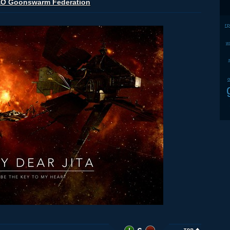
ЕО Goonswarm Federation
г
w