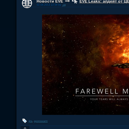
Новости EVE
EVE Leaks: апдейт от Ц
02.04.2013 22:56 by
.up
jita
,
goonswarm