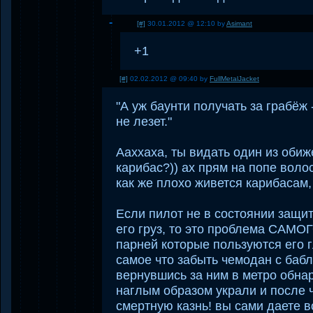
[#]
30.01.2012 @ 12:10 by
Asimant
+1
[#]
02.02.2012 @ 09:40 by
FullMetalJacket
"А уж баунти получать за грабёж 
не лезет."
Ааххаха, ты видать один из оби
карибас?)) ах прям на попе вол
как же плохо живется карибасам,
Если пилот не в состоянии защит
его груз, то это проблема САМО
парней которые пользуются его 
самое что забыть чемодан с бабл
вернувшись за ним в метро обна
наглым образом украли и после 
смертную казнь! вы сами даете в