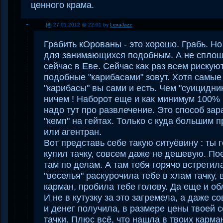
ценного крама.
[#]
27.01.2012 @ 22:01 by
LexaJazz
Грабить кОрованы - это хорошо. Грабь. Н
для занимающихся подобным. А не сплош
сейчас в Еве. Сейчас как раз всем рискуют
подобные "карибасами" зовут. Хотя самые ,
"карибасы" вы сами и есть. Чем "суицидник
ничем ! Наборот еще и как минимум 100% 
надо тут про развлечение. Это способ зара
"кемп" на гейтах. Только с куда большим 
или агентран.
Вот представь себе такую ситуёвину : ты 
купил тачку, совсем даже не дешевую. По
там по делам. А там тебя горячо встретил
"веселья" раскурочила тебе в хлам тачку,
карман, пробила тебе голову. Да еще и об
И не в кутузку за это загремела, а даже с
и денег получила, в размере цены твоей
тачки. Плюс всё, что нашла в твоих карма