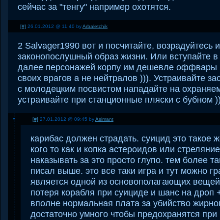
сейчас за "тенгу" например охотятся.
[#]
26.01.2012 @ 11:40 by
Arbaletchik
2 Salvager1990 вот и посчитайте, возрадуйтесь 
законопослушный образ жизни. Или вступайте в 
далее персонажей корпу им дешевле оффвары 
своих врагов а не нейтралов ))). Устраивайте з
с молодецким посвистом нападайте на охраняем
устраивайте при станционные пляски с бубном ))
[#]
27.01.2012 @ 09:45 by
Asimant
карибас должен страдать. суицид это такое 
кого то как и копка астероидов или стреляние
наказывать за это просто глупо. тем более т
писал выше. это все таки игра и тут можно г
является одной из основополагающих вещей.
потеря корабля при суициде и шанс на дроп 
вполне нормальная плата за убийство жирног
достаточно умного чтобы предохранятся при