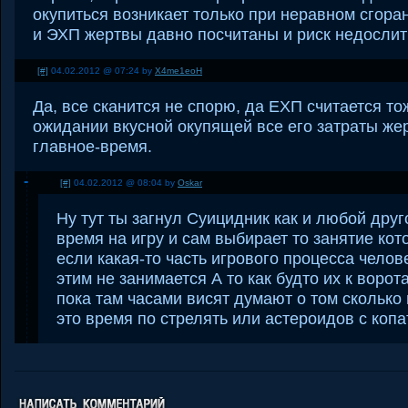
окупиться возникает только при неравном сгора
и ЭХП жертвы давно посчитаны и риск недослит
[#]
04.02.2012 @ 07:24 by
X4me1eoH
Да, все сканится не спорю, да ЕХП считается то
ожидании вкусной окупящей все его затраты же
главное-время.
[#]
04.02.2012 @ 08:04 by
Oskar
Ну тут ты загнул Суицидник как и любой друг
время на игру и сам выбирает то занятие кот
если какая-то часть игрового процесса челове
этим не занимается А то как будто их к ворота
пока там часами висят думают о том сколько
это время по стрелять или астероидов с копат