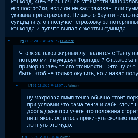
конкорд, 40% от рыночной стоимости минералов
его постройки, если он не застрахован, или сум
указана при страховке. Никакого баунти никто н
суициднику, он получает страховку за потерянны
конкорда и лут что выпал с жертвы суицида.
[#]
01.02.2012 @ 04:57 by
LexaJazz
Что ж за такой жирный лут валится с Тенгу на
потерю минимум двух Торнадо ? Страховка п
примерно 20% от его стоимости... Это ну оч
быть, чтоб не только окупить, но и навар полу
[#]
01.02.2012 @ 12:07 by
Asimant
ну махровая пимп тенга обычно стоит поря
при условии что сама тенга и сабы стоит 6
дропа даже при учете что половина сгори
ништяков. осталось прикинуть сколько на
лопнуть это чудо.
[#]
01.02.2012 @ 12:10 by
Asimant