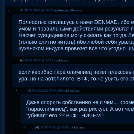
[#]
28.01.2012 @ 18:01 by
Anticisco Freeman
Полностью соглашусь с вами DENMAD, ибо ес
умом и правильными действиями результат п
Насчет суицидников могу сказать как тогда Ле
(только слитно читать) ибо любой себя ува
чуханском индусе провезет все что угодно. и
[#]
30.01.2012 @ 12:17 by
Asimant
если карибас пара олимпиец везет плексовые
ура, но на автопилоте, ВТФ, то не убить его э
[#]
01.02.2012 @ 04:49 by
LexaJazz
Даже спорить собственно не с чем... Кром
"параолимпиец", как раз рискует. А вот че
"убивая" его ?? ВТФ - НИЧЕМ !
[#]
01.02.2012 @ 12:03 by
Asimant