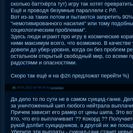
сколько баттхёрта тут) игру так хотят преврати
Ещё и проводя безумные параллели с РЛ.
Вот из-за таких потом и пытаются запретить 90%
"немотивированного насилия" или тому подобн
социологическим проблемам".
Здесь люди играют про игру в космические кора
ними максимум всего, что возможно. В качестве
довели до убер-уровня, когда он без проблем р
остальном открытый свободный мир, со всеми 
радостями и опасностями.
Скоро так ещё и на ф2п предложат перейти %)
[#]
29.01.2012 @ 08:26 by
LexaJazz
Да дело то по сути не в самом суицид-ганке. Дело
за уничтоженный шип любого нейтрала выплачи
Причем зависит его рамер от цены шипа. Это во
Кто, что его выплачивает ?? Кокорд ?? Получае
рукой долбит суицидников, а другой их же поощ
Уберите эти выплаты - суицид-ганк станет невы