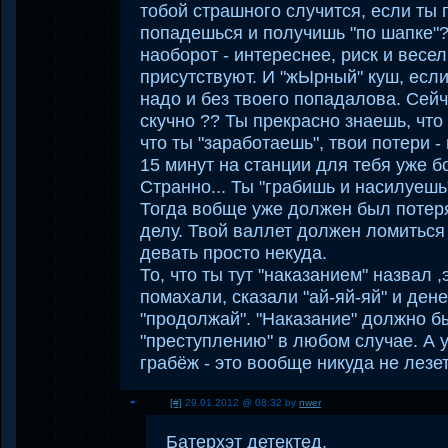
тобой страшного случится, если ты 
попадешься и получишь "по шапке"
наоборот - интереснее, риск и весел
присутствуют. И "жЫрный" куш, если
надо и без твоего попадалова. Сейч
скучно ?? Ты прекрасно знаешь, что
что ты "заработаешь", твои потери 
15 минут на станции для тебя уже 
Странно... Ты "грабишь и насилуешь
Тогда вобще уже должен был потеря
делу. Твой валлет должен ломиться 
девать просто некуда.
То, что ты тут "наказанием" назвал ,
помахали, сказали "ай-яй-яй" и дене
"продолжай". "Наказание" должно б
"преступлению" в любом случае. А у
грабёж - это вообще никуда не лезет
[#]
29.01.2012 @ 08:32 by
nwer
Батерхэт детектед.