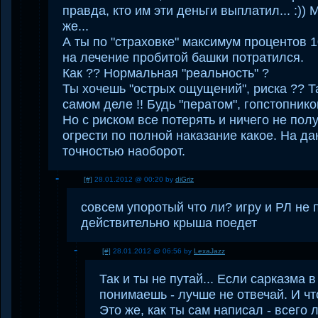
правда, кто им эти деньги выплатил... :))
же...
А ты по "страховке" максимум процентов 1
на лечение пробитой башки потратился.
Как ?? Нормальная "реальность" ?
Ты хочешь "острых ощущений", риска ?? Та
самом деле !! Будь "ператом", гопстопник
Но с риском все потерять и ничего не пол
огрести по полной наказание какое. На д
точностью наоборот.
[#]
28.01.2012 @ 00:20 by
diGriz
совсем упоротый что ли? игру и РЛ не п
действительно крыша поедет
[#]
28.01.2012 @ 06:56 by
LexaJazz
Так и ты не путай... Если сарказма 
понимаешь - лучше не отвечай. И чт
Это же, как ты сам написал - всего л