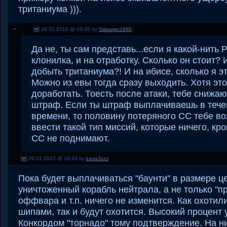
тританиума ))).
[#]
26.01.2012 @ 10:30 by
Salvager1990
Да не, ты сам представь...если я какой-нить 
клонилка, и на отработку. Сколько он стоит? 
добыть тританиума?! И на ибисе, сколько я эт
Можно из евы тогда сразу выходить. Хотя эт
доработать. Тоесть после атаки, тебе снижа
штраф. Если ты штраф выплачиваешь в течен
времени, то половину потеряного СС тебе в
ввести такой тип миссий, которые ничего, кр
СС не поднимают.
[#]
26.01.2012 @ 10:33 by
LexaJazz
Пока будет выплачиваться "баунти" в размере ц
уничтоженный корабль нейтрала, а не только "пр
оффвара и т.п. ничего не изменится. Как охотил
шипами, так и будут охотится. Высокий процент
Конкордом "торнадо" тому подтверждение. На ни