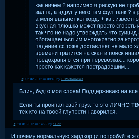
как ничем ? например я рискую не проб
залпа, а вдруг у него там фул танк ? в 
а меня вальнет конкорд. + как известн
вкусная плюшка может просто сгореть и
так что не надо утверждать что суицид
обогащаешься им многократно за коротк
падение сс тоже доставляет не мало хл
времени тратится на скан и поиск инв
предохраняются при перевозках... коро
просто как кажется пострадавшим...
[#]
02.02.2012 @ 09:43 by
FullMetalJacket
Блин, будто мои слова! Поддерживаю на все
Если ты проипал свой груз, то это ЛИЧНО ТВ
тех кто на твоей глупости наворился.
[#]
28.01.2012 @ 14:29 by
diGriz
И почему нормальную хардкор (и попробуйте это