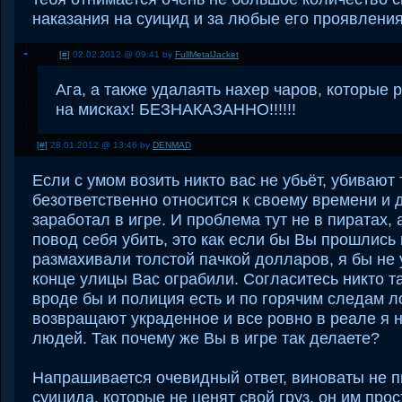
наказания на суицид и за любые его проявления
[#]
02.02.2012 @ 09:41 by
FullMetalJacket
Ага, а также удалаять нахер чаров, которые 
на мисках! БЕЗНАКАЗАННО!!!!!!
[#]
28.01.2012 @ 13:46 by
DENMAD
Если с умом возить никто вас не убьёт, убивают 
безответственно относится к своему времени и 
заработал в игре. И проблема тут не в пиратах, 
повод себя убить, это как если бы Вы прошлись 
размахивали толстой пачкой долларов, я бы не 
конце улицы Вас ограбили. Согласитесь никто та
вроде бы и полиция есть и по горячим следам л
возвращают украденное и все ровно в реале я 
людей. Так почему же Вы в игре так делаете?
Напрашивается очевидный ответ, виноваты не п
суицида, которые не ценят свой груз, он им прос