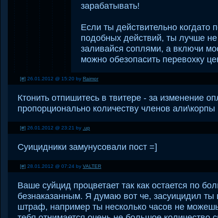
зарабатывать!
Если ты действительно когдато 
подобных действий, ты лучше не
заливайся соплями, а включи мос
можно обезопасить перевохку це
[#]
26.01.2012 @ 15:20 by
Raimor
Ктонить отпишитесь в твитере - за изменение о
пропорционально количеству членов али\корпы
[#]
26.01.2012 @ 23:21 by
.up
Суицидники замунусовали пост =]
[#]
28.01.2012 @ 07:24 by
VALTER
Ваше суйцид процветает так как остается по бо
безнаказанным. Я думаю вот че, засуицидил ты ш
штраф, например ты несколько часов не можешь
тебя отнимается очень не большое количество с