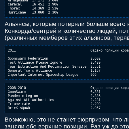
Armageddon  17.271  3,04%

Caracal     16.451  2,90%

Thorax      14.369  2,53%

Альянсы, которые потеряли больше всего 
Конкорда/сентрей и количество людей, по
(различных мемберов этих альянсов, теря
2011                                     Отдано полиции кора
Goonswarm Federation                     3.602               
Test Alliance Please Ignore              3.489               
Tear Extraction And Reclamation Service  2.551               
General Tso's Alliance                   1.157               
2008-2010                                Отдано полиции кора
GoonSwarm                                6.331              
Pandemic Legion                          2.336               
Against ALL Authorities                  2.281               
Triumvirate.                             2.209               
Возможно, это не станет сюрпризом, что 
заняли обе верхние позиции. Раз уж до это