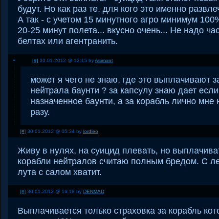
будут. Но как раз те, для кого это именно развле
А так - с учетом 15 минутного агро минимум 100
20-25 минут полета... вкусно очень... Не надо ча
белтах или агентранить.
[#]
30.01.2012 @ 12:15 by
Asimant
может я чего не знаю, где это выплачивают з
нейтрала баунти ? за капсулу знаю дает если
назначенное баунти, а за корабль лично мне 
разу.
[#]
30.01.2012 @ 05:34 by
lordleo
Живу в нулях, на суицид плевать, но выплачива
корабли нейтралов считаю полным бредом. С л
лута с салом хватит.
[#]
30.01.2012 @ 16:18 by
DENMAD
Выплачивается только страховка за корабль ко