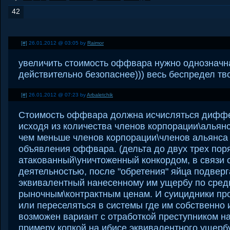
42
[#]
26.01.2012 @ 03:05 by
Raimor
увеличить стоимость оффвара нужно однозначна !
действительно безопаснее))) весь беспредел тво
[#]
26.01.2012 @ 07:23 by
Arbaletchik
Стоимость оффвара должна исчисляться дифф
исходя из количества членов корпорации\альянса
чем меньше членов корпорации\членов альянса
объявления оффвара. (дельта до двух трех пор
атакованный\уничтоженный конкордом, в связи с
деятельностью, после "обретения" яйца подверг
эквивалентный нанесенному им ущербу по сред
рыночным\контрактным ценам. И суицидники проп
или переселяться в системы где им собственно и
возможен вариант с отработкой преступником на
примеру копкой на ибисе эквивалентного ущерб