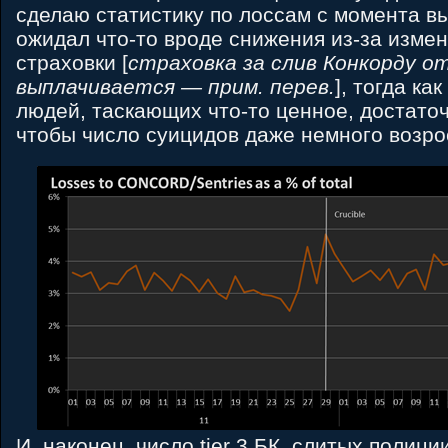
сделаю статистику по лоссам с момента вы
ожидал что-то вроде снижения из-за изме
страховки [
страховка за слив Конкорду о
выплачивается — прим. перев.
], тогда ка
людей, таскающих что-то ценное, достато
чтобы число суицидов даже немного возро
И, наконец, число tier 3 БК, слитых полиции