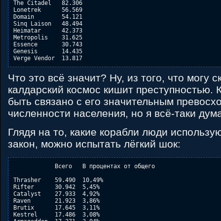
The Citadel   82.306

Lonetrek      56.569

Domain        54.121

Sinq Laison   48.494

Heimatar      42.373

Metropolis    31.625

Essence       30.743

Genesis       14.435

Что это всё значит? Ну, из того, что могу 
калдарский космос кишит преступностью. 
быть связано с его значительным превосх
численности населения, но я всё-таки дум
Глядя на то, какие корабли люди использу
закон, можно испытать лёгкий шок:
            Всего   В процентах от общего

Thrasher    59.490  10,49%

Rifter      30.942  5,45%

Catalyst    27.933  4,92%

Raven       21.923  3,86%

Brutix      17.645  3,11%

Kestrel     17.486  3,08%
