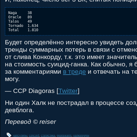
Naga     38

Oracle   89

Talos    49

Tornado  1.634

Будет определённо интересно увидеть до
тренды суммарных потерь в связи с отмен
от слива Конкорду, т.к. это имеет значите
на стоимость суицид-ганка. Как обычно, я 
за комментариями
в треде
и отвечать на т
могу.
— CCP Diagoras [
Twitter
]
Ни один Халк не пострадал в процессе соз
девблога.
Перевод © reiser
капсулиры
,
concord
,
статистика
,
goonswarm
,
халкогеддон