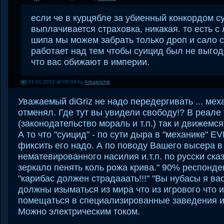
если че в курцябле за убиенный конкордом с
выплачивается страховка, никакая. то есть с
шипа мы можем забрать только дроп и сало с
работает над тем чтобы суицид был не выгод
что вас обижают в империи.
[#]
31.01.2012 @ 05:04 by
Arbaletchik
Уважаемый diGriz не надо передергивать ... мех
отменял. Где тут вы увидели свободу!? В реале 
(законодательство мораль и т.п.) так и движемся
А то что "суицид" - по сути дыра в "механике" EV
фиксить его надо. А по поводу Вашего высера в
нематевированного насилия и.т.п. по русски сказ
зеркало пенять коль рожа крива." 90% респонд
"карибас должен страдааать!!!" "Вы нубасы я вас
должны изыматься из мира что из игрового что и
помещаться в специализированные заведения иб
Можно электрическим током.