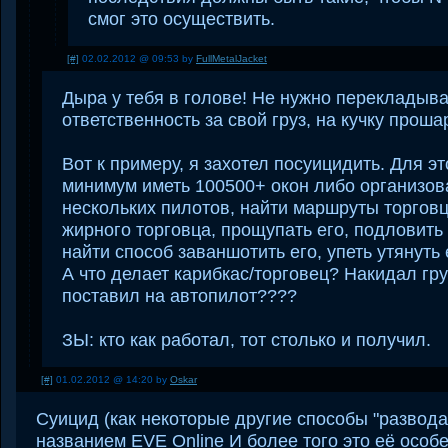
смог это осуществить.
[#]
02.02.2012 @ 09:53 by
FullMetalJacket
Дыра у тебя в голове! Не нужно перекладыва
ответственность за свой груз, на кучку прош
Вот к примеру, я захотел посуицидить. Для эт
минимум иметь 100500+ окон либо организова
нескольких пилотов, найти маршруты торгов
жирного торговца, прощупать его, подловить 
найти способ заваншотить его, упеть утянуть 
А что делает карибкас/торговец? Накидал гру
поставил на автопилот????
ЗЫ: кто как работал, тот столько и получил.
[#]
01.02.2012 @ 14:20 by
Oskar
Суицид (как некоторые другие способы "развода"
названием EVE Online И более того это её особ