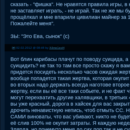
сказать - "фишка". Не нравятся правила игры, в 
не заставляет играть, - не играй. Так не же мы 
прощёлкал и мне впарили цивилиан майнер за 1
Пожалейте меня".
ЗЫ: "Это Ева, сынок" (с)
[#]
02.02.2012 @ 08:46 by
X4me1eoH
Вот блин карибасы плачут по поводу суицида, а
суицидить? не так то там все просто скажу я ва
придется посидеть несколько часов ожидая жертв
вообще попадется такая жертва, которая окупит
во вторых надо держать всегда наготове второе 
жертву, если вы её все таки собьете, и не факт ч
могут перехватить другие халявщики, в третьих 4
вы уже красный, дорога в хайсек для вас закрыт
дрочить ненавистную непись, чтоб отмыть СС. Н
САМИ виноваты, что вас убивают, никто не будет
её слив 100% не окупит затраты. Я каждую неде
3лярда, но почемуто меня до сих пор так и не с