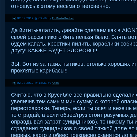
отношусь к этому весьма ответсвенно.
[#]
02.02.2012 @ 09:46 by
FullMetalJacket
Да йититькалатить, давайте сделаем как в AION
своей рассы никого бить нельзя было. Блять во
будем капать, крестики пилить, кораблики собир
другу! КАКЖЕ БУДЕТ ЗДОРОВО!!
ЗЫ: Вот из за таких нытиков, столько хороших иг
проклятые карибасы!!
[#]
02.02.2012 @ 18:31 by
Altos
Считаю, что в Крусибле все правильно сделали 
увеличив тем самым мин.сумму, с которой опас
перестраховки. Теперь, если ты осел и везешь м
то страдай, а если обвес/груз стоит разумных де
оправдывая затрат суицидников), то никому ты и
страдания суицидников о своей тяжкой доле во
первых, карго и обвес прекрасно сканятся до ата