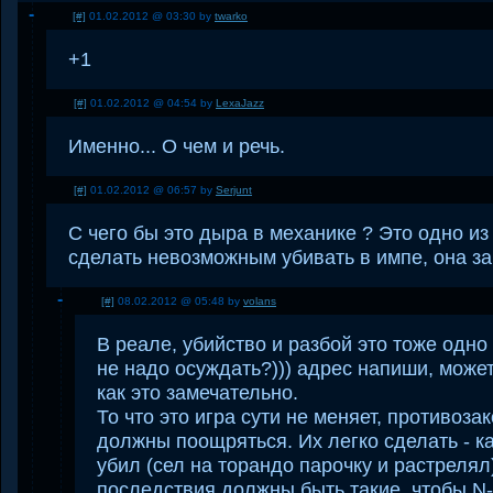
[#]
01.02.2012 @ 03:30 by
twarko
+1
[#]
01.02.2012 @ 04:54 by
LexaJazz
Именно... О чем и речь.
[#]
01.02.2012 @ 06:57 by
Serjunt
С чего бы это дыра в механике ? Это одно и
сделать невозможным убивать в импе, она за
[#]
08.02.2012 @ 05:48 by
volans
В реале, убийство и разбой это тоже одно
не надо осуждать?))) адрес напиши, может
как это замечательно.
То что это игра сути не меняет, противоз
должны поощряться. Их легко сделать - ка
убил (сел на торандо парочку и растрелял)
последствия должны быть такие, чтобы N-