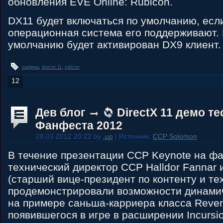
обновления EVE Online: Rubicon.
DX11 будет включаться по умолчанию, есл
операционная система его поддерживают. Е
умолчанию будет активирован DX9 клиент.
графика
,
directx 11
,
rubicon
12
Дев блог
DirectX 11 демо т
Фанфеста 2012
28.03.2012 20:22 by
.up
| Источник:
CCP Solomon
В течение презентации CCP Keynote на ф
технический директор CCP Halldor Fannar 
(cтарший вице-президент по контенту и тех
продемонстрировали возможности динами
на примере саньша-карриера класса Reven
появившегося в игре в расширении Incursi