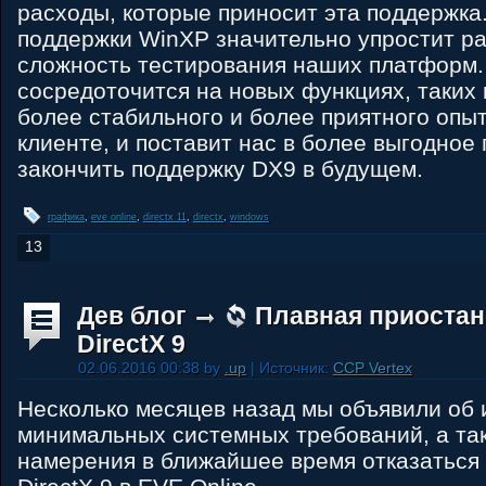
расходы, которые приносит эта поддержк
поддержки WinXP значительно упростит ра
сложность тестирования наших платформ.
сосредоточится на новых функциях, таких 
более стабильного и более приятного опы
клиенте, и поставит нас в более выгодное
закончить поддержку DX9 в будущем.
графика
,
eve online
,
directx 11
,
directx
,
windows
13
Дев блог
Плавная приостан
DirectX 9
02.06.2016 00:38 by
.up
| Источник:
CCP Vertex
Несколько месяцев назад мы объявили об
минимальных системных требований, а та
намерения в ближайшее время отказаться