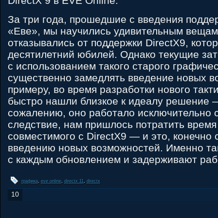
DirectX 9 в EVE Online.
За три года, прошедшие с введения поддер
«Еве», мы научились удивительным вещам,
отказывались от поддержки DirectX9, кото
десятилетний юбилей. Однако текущие зат
с использованием такого старого графиче
существенно замедлять введение новых в
примеру, во время разработки нового такт
быстро нашли близкое к идеалу решение 
сожалению, оно работало исключительно с 
следствие, нам пришлось потратить время
совместимого с DirectX9 — и это, конечно
введению новых возможностей. Именно та
с каждым обновлением и задерживают раб
графика
,
eve online
,
directx 11
,
directx
10