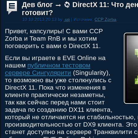
Дев блог
DirectX 11: Что д
готовит?
10.10.2013 20:13 by
.up
| Источник:
CCP Zorba
Привет, капсулиры! С вами CCP
Zorba и Team RnB и мы хотим
поговорить с вами о DirectX 11.
Если вы играете в EVE Online на
нашем
публичном тестовом
сервере Сингулярити
(Singularity),
то возможно вы уже столкнулись с
DirectX 11. Пока что изменения в
клиенте практически незаметны,
так как сейчас перед нами стоит
задача по созданию DX11 клиента,
который не отличается ни стабильностью,
производительностью от DX9 клиента. Это
станет доступно на сервере Транквилити 