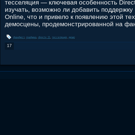
тесселяция — ключевая особенность Direc
изучать, возможно ли добавить поддержку 
Online, что и привело к появлению этой те
демосцены, продемонстрированной на фа
фанфест
,
графика
,
directx 11
,
тесселяция
,
демо
17