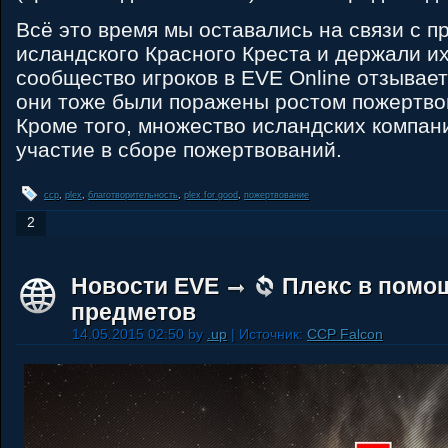
Всё это время мы оставались на связи с 
исландского Красного Креста и держали их 
сообщество игроков в EVE Online отзывае
они тоже были поражены ростом пожертво
Кроме того, множество исландских компан
участие в сборе пожертвований.
ccp
,
plex
,
благотворительность
,
plex for good
,
пожертвование
2
Новости EVE
Плекс в помо
предметов
14.05.2015 02:50 by
.up
| Источник:
CCP Falcon