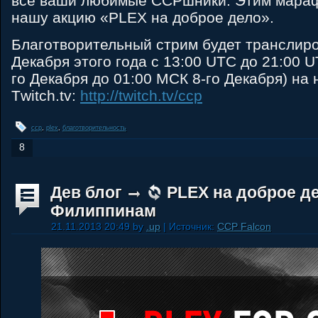
все ваши любимые ССРшники. Этим мара
нашу акцию «PLEX на доброе дело».
Благотворительный стрим будет транслиро
Декабря этого года с 13:00 UTC до 21:00 U
го Декабря до 01:00 МСК 8-го Декабря) на
Тwitch.tv:
http://twitch.tv/ccp
ccp
,
plex
,
благотворительность
8
Дев блог
PLEX на доброе д
Филиппинам
21.11.2013 20:49 by
.up
| Источник:
CCP Falcon