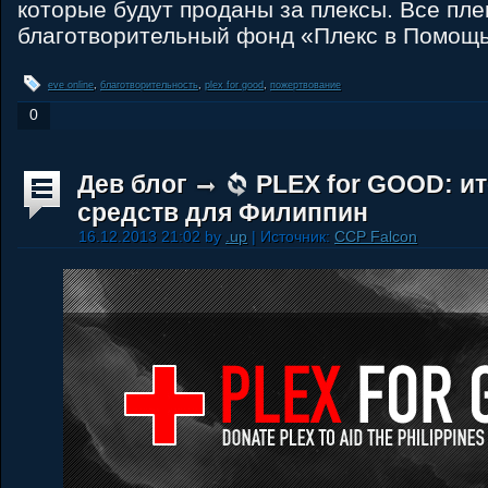
которые будут проданы за плексы. Все пле
благотворительный фонд «Плекс в Помощ
eve online
,
благотворительность
,
plex for good
,
пожертвование
0
Дев блог
PLEX for GOOD: ит
средств для Филиппин
16.12.2013 21:02 by
.up
| Источник:
CCP Falcon