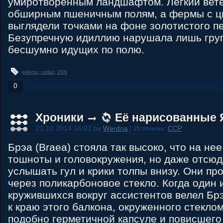
умиротворённым ландшафтом. Легкий вете
обширным пшеничным полям, а фермы с ц
выглядели точками на фоне золотистого п
Безупречную идиллию нарушала лишь груп
бесшумно идущих по полю.
gallente
,
caldari
,
2008
0
Хроники
Её нарисованные 
21.10.2014 16:02 by
Werdna
| Источник:
CCP
Брэа (Braea) стояла так высоко, что на не
тошноты и головокружения, но даже отсю
услышать гул и крики толпы внизу. Они п
через поликарбоновое стекло. Когда один 
кружившихся вокруг ассистентов велел Бр
к краю этого балкона, окруженного стеклом
подобно герметичной капсуле и повисшего