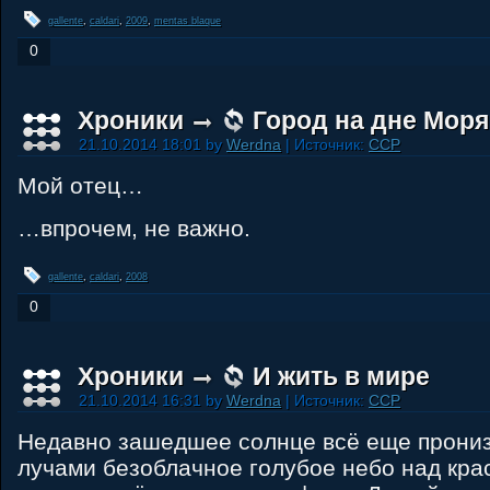
gallente
,
caldari
,
2009
,
mentas blaque
0
Хроники
Город на дне Моря
21.10.2014 18:01 by
Werdna
| Источник:
CCP
Мой отец…
…впрочем, не важно.
gallente
,
caldari
,
2008
0
Хроники
И жить в мире
21.10.2014 16:31 by
Werdna
| Источник:
CCP
Недавно зашедшее солнце всё еще прони
лучами безоблачное голубое небо над кра