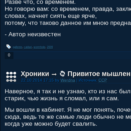
Разве что, со временем.
Но говорю вам: со временем, правда, закл
словах, начнет сиять еще ярче,
потому, что таково данное им мною предн
- Автор неизвестен
gallente
,
caldari
,
wormhole
,
2009
0
Хроники
Привитое мышлен
22.10.2014 17:15 by
Werdna
| Источник:
CCP
Наверное, я так и не узнаю, кто из нас бы
старик, чью жизнь я сломал, или я сам.
Мы вошли в кабинет. Я не мог понять, поч
сюда, ведь те же самые люди обычно не м
когда уже можно будет свалить.