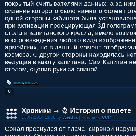
покрытый считывателями данных, а за ним 
сидение которого было намного более поте
одной стороны кабинета была установлена
при активации проецирующая 3Д голограм
стола и капитанского кресла, имело возмо
воспроизведения любого вида изображений,
армейских, но в данный момент отобража
космоса. С другой стороны находилась не
ведущая в каюту капитана. Сам Капитан н
столом, сцепив руки за спиной.
gallente
,
fedo
,
2008
0
Хроники
История о полете
16.07.2014 11:36 by
Werdna
| Источник:
CCP
Сонал проснулся от плача, сиреной нару
комнаты. Он раздавался из детской кроват