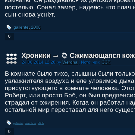
постелью. Сонал замер, надеясь что плач 
сын снова уснёт.
gallente
,
2006
0
Хроники
Сжимающаяся кож
24.06.2014 12:20 by
Werdna
| Источник:
CCP
В комнате было тихо, слышны были тольк
увлажнителя воздуха и еле уловимое дыха
присутствующего в комнате человека. Этог
Роберт, или просто Боб, он был предпенси
страдал от ожирения. Когда он работал на
остальной мир переставал для него сущес
gallente
,
invention
,
2006
0