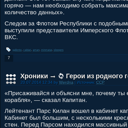
горячо — нам необходимо собрать максим
количество данных».
Следом за Флотом Республики с подобным
выступили представители Имперского Флот
ВКС.
gallente
,
caldari
,
amarr
,
minmatar
,
sleepers
7
Хроники
Герои из родного 
20.07.2014 12:34 by
Werdna
| Источник:
CCP
«Присаживайся и объясни мне, почему ты 
корабля», — сказал Капитан.
Лейтенант Парс Килан вошел в кабинет кап
Кабинет был большим, с несколькими крес
стен. Перед Парсом находился массивный 