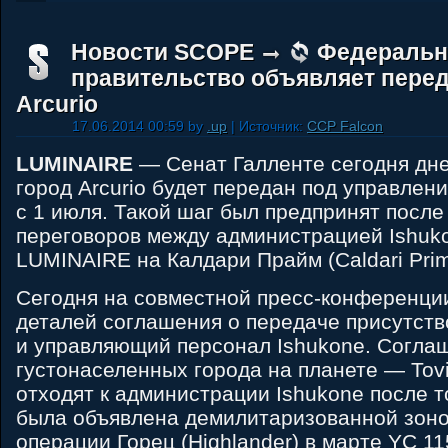
Новости SCOPE
Федеральн
правительство объявляет перед
Arcurio
17.06.2014 00:59 by
.up
| Источник:
CCP Falcon
LUMINAIRE
— Сенат Галленте сегодня дне
город Arcurio будет передан под управлен
с 1 июля. Такой шаг был предпринят посл
переговоров между администрацией Ishuk
LUMINAIRE на Калдари Прайм (Caldari Prim
Сегодня на совместной пресс-конференци
деталей соглашения о передаче присутств
и управляющий персонал Ishukone. Согла
густонаселенных города на планете — Tovil
отходят к администрации Ishukone после то
была объявлена ​​демилитаризованной зоно
операции Горец (Highlander) в марте YC 11