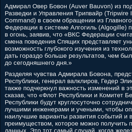
Адмирал Овер Бовон (Auver Bauvon) из по
Разведки и Управления Трипвайр (Tripwire I
Command) в своем обращении из Главног
Федерации в системе Алгогиль (Algogille) 
в огонь, заявив, что «ВКС Федерации счит
смена поведения Спящих представляет ун
возможность глубокого изучения из технол
дать гораздо больше результатов, чем бы
до сегодняшнего дня.»
Разделяя чувства Адмирала Бовона, предс
Республики, генерал валклиров, Гедер Элисл
также подчеркнул важность изменений в эт
сказав, что «Флот Республики и Комитет Б
Республики будут круглосуточно сотрудни
лучшими инженерами и учеными, чтобы о
наилучшие варианты развития событий и 
преимуществом, которое можно получить 
данных. Это тот самый случай, когда желез