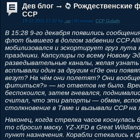
Дев блог
Рождественские 
CCP
19.12.2011 21:32 by
.up
| Источник:
CCP Goliath
В 15:28 9-го декабря появились сообщени
флот бывшего в долгом забвении CCP All
мобилизовался и эскортирует груз лута
праздники. Капсулиры по всему Новому Э
разведывательные каналы, желая узнать
всплывали один за другим «Где они появ
везут? На чём они полетят? Они вообще
фититься?» — но ответов не было. Вре
беспокоился, затем гневался, поднималис
считал, что эти рапорты — обман, вспо
столкновение в Таме и вызывали CCP на 
Наконец, когда стрелка часов коснулась 6
то сбросил маску. YZ-XFD в Great Wildla
пункт назначения. Корабли стекались к