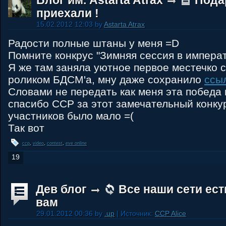
Блог им. Astarta Atrax
Пода
приехали !
15.02.2012 12:03 by
Astarta Atrax
Радости полные штаны у меня =D
Помните конкрус "Зимняя сессия в импера
Я же там заняла уютное первое местечко 
роликом БДСМ'а, мну даже сохранило
ссы
Словами не передать как меня эта победа 
спасибо CCP за этот замечательный конкур
участников было мало =(
Так вот
ccp
,
video
,
contest
,
eve online
19
Дев блог
Все наши сети ес
вам
29.01.2012 00:36 by
.up
| Источник:
CCP Alice