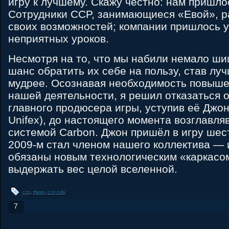
игру к лучшему. Скажу честно: нам пришло
Сотрудники CCP, занимающиеся «Евой», р
своих возможностей; компании пришлось у
неприятных уроков.
Несмотря на то, что мы набили немало шиш
шанс обратить их себе на пользу, став лу
мудрее. Осознавая необходимость повыш
нашей деятельности, я решил отказаться 
главного продюсера игры, уступив её Джо
Unifex), до настоящего момента возглавл
системой Carbon. Джон пришёл в игру шест
2009-м стал членом нашего коллектива —
обязаны новым технологическим «каркасо
выдержать вес целой вселенной.
ccp
,
феил
,
ccp zulu
7