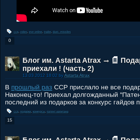
ccp
,
video
,
eve online
,
trailer
,
dust. missiles
0
Блог им. Astarta Atrax
Пода
приехали ! (часть 2)
13.03.2012 18:02 by
Astarta Atrax
В
прошлый раз
ССР прислало не все подарк
Наконец-то! Приехал долгожданный "Патен
последний из подарков за конкурс гайдов п
ccp
,
подарки
,
конкурсы
,
патент капитана
15