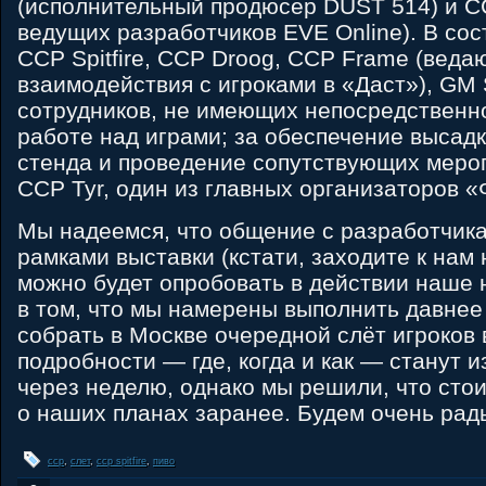
(исполнительный продюсер DUST 514) и CC
ведущих разработчиков EVE Online). В сос
CCP Spitfire, CCP Droog, CCP Frame (вед
взаимодействия с игроками в «Даст»), GM S
сотрудников, не имеющих непосредственн
работе над играми; за обеспечение высад
стенда и проведение сопутствующих меро
CCP Tyr, один из главных организаторов 
Мы надеемся, что общение с разработчика
рамками выставки (кстати, заходите к нам
можно будет опробовать в действии наше 
в том, что мы намерены выполнить давне
собрать в Москве очередной слёт игроков 
подробности — где, когда и как — станут 
через неделю, однако мы решили, что сто
о наших планах заранее. Будем очень рады
ccp
,
слет
,
ccp spitfire
,
пиво