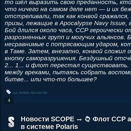
то шёл выразить свою преданность, кт
что ничего на самом деле нет — и их б
отстреливали, так как конвой сражался
призы, лежащие в Apocalypse Navy Issue, 
Бой длился около часа, CCP героически 
разрозненных групп и могучих альянсов. 
несравнимые с потрясающим ударом, кот
в Таме. Затем, внезапно, конвой сложил 
кнопку саморазрушения. Бездушный отсчё
2... 1... и флот перестал существовать
между вреками, пытаясь собрать воспоми
битве... или что-то большее?
ccp
,
подарок
,
pew pew
,
бои
4
Новости SCOPE
Флот CCP 
в системе Polaris