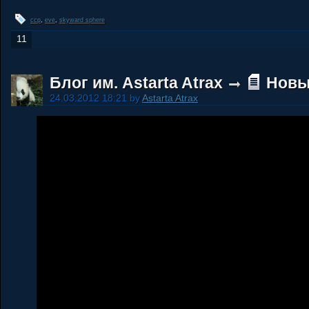
ccp
,
eve
,
skyward sphere
11
Блог им. Astarta Atrax
Новы
24.03.2012 18:21 by
Astarta Atrax