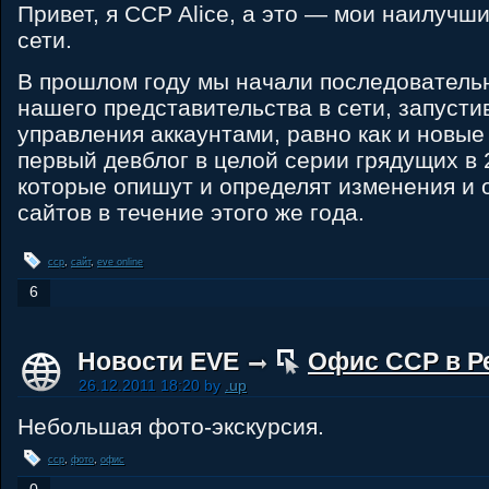
Привет, я CCP Alice, а это — мои наилуч
сети.
В прошлом году мы начали последователь
нашего представительства в сети, запусти
управления аккаунтами, равно как и новы
первый девблог в целой серии грядущих в 
которые опишут и определят изменения и
сайтов в течение этого же года.
ccp
,
сайт
,
eve online
6
Новости EVE
Офис CCP в Р
26.12.2011 18:20 by
.up
Небольшая фото-экскурсия.
ccp
,
фото
,
офис