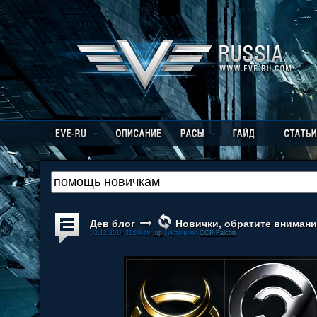
Дев блог
Новички, обратите вниман
02.12.2014 21:09 by
.up
| Источник:
CCP Falcon