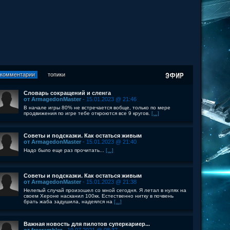
комментарии
топики
Словарь сокращений и сленга
от ArmagedonMaster
- 15.01.2023 @ 21:46
В начале игры 80% не встречается вобще, только по мере
продвижения по игре тебе откроются все 9 кругов.
[...]
Советы и подсказки. Как остаться живым
от ArmagedonMaster
- 15.01.2023 @ 21:40
Надо было еще раз прочитать...
[...]
Советы и подсказки. Как остаться живым
от ArmagedonMaster
- 15.01.2023 @ 21:38
Нелепый случай произошел со мной сегодня. Я летал в нулях на
своем Хероне насканил 100кк. Естественно нитку в почвень
брать жаба задушила, надеялся на
[...]
Важная новость для пилотов суперкариер...