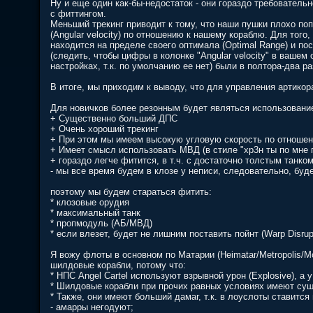
Ну и еще один как-бы-недостаток - они гораздо требовательн
с фиттингом.
Меньший трекинг приводит к тому, что наши пушки плохо п
(Angular velocity) по отношению к нашему кораблю. Для тог
находится на пределе своего оптимала (Optimal Range) и по
(следить, чтобы цифры в колонке "Angular velocity" в вашем 
настройках, т.к. по умолчанию ее нет) были в полтора-два ра
В итоге, мы приходим к выводу, что для управления артико
Для новичков более резонным будет являться использовани
+ Существенно больший ДПС
+ Очень хороший трекинг
+ При этом мы имеем высокую угловую скорость по отношени
+ Имеет смысл использовать МВД (в стиле "хр3н ты по мне 
+ гораздо легче фитится, в т.ч. с достаточно толстым танко
- мы все время будем в клозе у неписи, следовательно, буд
поэтому мы будем стараться фитить:
* клозовые орудия
* максимальный танк
* пропмодуль (АБ/МВД)
* если влезет, будет не лишним поставить пойнт (Warp Disrupt
Я вожу флоты в основном по Матарии (Heimatar/Metropolis/
шилдовые корабли, потому что:
* НПС Angel Cartel используют взрывной урон (Explosive), а
* Шилдовые корабли при прочих равных условиях имеют сущ
* Также, они имеют больший дамаг, т.к. в лоуслоты ставится
- амарры негодуют;