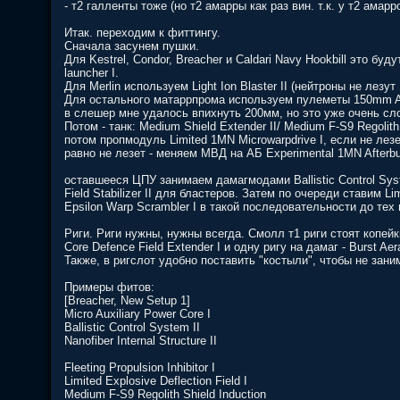
- т2 галленты тоже (но т2 амарры как раз вин. т.к. у т2 амар
Итак. переходим к фиттингу.
Сначала засунем пушки.
Для Kestrel, Condor, Breacher и Caldari Navy Hookbill это буду
launcher I.
Для Merlin используем Light Ion Blaster II (нейтроны не лезут :
Для остального матаррпрома используем пулеметы 150mm Auto
в слешер мне удалось впихнуть 200мм, но это уже очень сл
Потом - танк: Medium Shield Extender II/ Medium F-S9 Regolith S
потом пропмодуль Limited 1MN Microwarpdrive I, если не лезет
равно не лезет - меняем МВД на АБ Experimental 1MN Afterbur
оставшееся ЦПУ занимаем дамагмодами Ballistic Control Syste
Field Stabilizer II для бластеров. Затем по очереди ставим Limit
Epsilon Warp Scrambler I в такой последовательности до тех
Риги. Риги нужны, нужны всегда. Смолл т1 риги стоят копейк
Core Defence Field Extender I и одну ригу на дамаг - Burst Aerat
Также, в ригслот удобно поставить "костыли", чтобы не зан
Примеры фитов:
[Breacher, New Setup 1]
Micro Auxiliary Power Core I
Ballistic Control System II
Nanofiber Internal Structure II
Fleeting Propulsion Inhibitor I
Limited Explosive Deflection Field I
Medium F-S9 Regolith Shield Induction