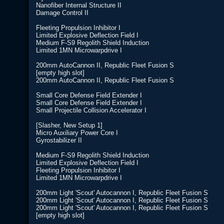
Nanofiber Internal Structure II
Damage Control II
Fleeting Propulsion Inhibitor I
Limited Explosive Deflection Field I
Medium F-S9 Regolith Shield Induction
Limited 1MN Microwarpdrive I
200mm AutoCannon II, Republic Fleet Fusion S
[empty high slot]
200mm AutoCannon II, Republic Fleet Fusion S
Small Core Defense Field Extender I
Small Core Defense Field Extender I
Small Projectile Collision Accelerator I
[Slasher, New Setup 1]
Micro Auxiliary Power Core I
Gyrostabilizer II
Medium F-S9 Regolith Shield Induction
Limited Explosive Deflection Field I
Fleeting Propulsion Inhibitor I
Limited 1MN Microwarpdrive I
200mm Light 'Scout' Autocannon I, Republic Fleet Fusion S
200mm Light 'Scout' Autocannon I, Republic Fleet Fusion S
200mm Light 'Scout' Autocannon I, Republic Fleet Fusion S
[empty high slot]