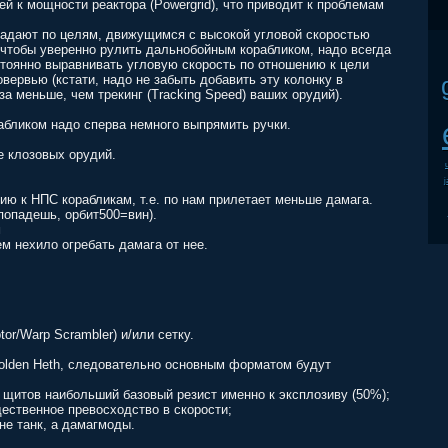
ей к мощности реактора (Powergrid), что приводит к проблемам
опадают по целям, движущимся с высокой угловой скоростью
о, чтобы уверенно рулить дальнобойным корабликом, надо всегда
стоянно выравнивать угловую скорость по отношению к цели
овервью (кстати, надо не забыть добавить эту колонку в
за меньше, чем трекинг (Tracking Speed) ваших орудий).
рабликом надо сперва немного выпрямить ручки.
е клозовых орудий.
j
ю к НПС корабликам, т.е. по нам прилетает меньше дамага.
попадешь, орбит500=вин).
м
ем нехило огребать дамага от нее.
or/Warp Scrambler) и/или сетку.
Molden Heth, следовательно основным форматом будут
 у щитов наибольший базовый резист именно к эксплозиву (50%);
ественное превосходство в скорости;
 не танк, а дамагмоды.