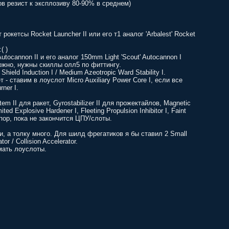
ров резист к эксплозиву 80-90% в среднем)
т рокетсы Rocket Launcher II или его т1 аналог 'Arbalest' Rocket
( )
cannon II и его аналог 150mm Light 'Scout' Autocannon I
ожно, нужны скиллы олл5 по фиттингу.
hield Induction I / Medium Azeotropic Ward Stability I.
 - ставим в лоуслот Micro Auxiliary Power Core I, если все
ner I.
m II для ракет, Gyrostabilizer II для прожектайлов, Magnetic
ed Explosive Hardener I, Fleeting Propulsion Inhibitor I, Faint
 пор, пока не закончится ЦПУ/слоты.
и, а толку много. Для шилд фрегатиков я бы ставил 2 Small
or / Collision Accelerator.
имать лоуслоты.