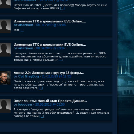
от freerambler
- 19.07.2021 @ 08:37
Ответ Вам из 2021. Десять лет прошло))) Мазеры опустили ещё.
Зафиченый мазер стоит 80ККК
[...]
Изменения ТТХ в дополнении EVE Online:...
от artazinon
- 08.04.2019 @ 09:08
test
[...]
Изменения ТТХ в дополнении EVE Online:...
от artazinon
- 08.04.2019 @ 09:07
Как нужно было начать этот пост: .....и нам всё равно, что 99%
пилотов летает на абсолютно других кораблях, нам интересно
только одно, чтобы больше иг
[...]
Апвел 2.0: Изменения структур 13 февра...
от Cpt GreyDog
- 25.01.2019 @ 11:31
Этой статье сегодня ровно год... год как сайт впал в кому и не
жив, не мёртв... висит в "космосе" интернет пространства как
остов разбитого
[...]
Экзопланеты: Новый этап Проекта Дискав...
от looooser
- 20.05.2018 @ 03:56
1. смотри в "выдача предметов" или как оно там на русском
клиенте, на иконке 3 коробки пирамидкой. 2. сразу надо писать в
саппорт по таким
[...]