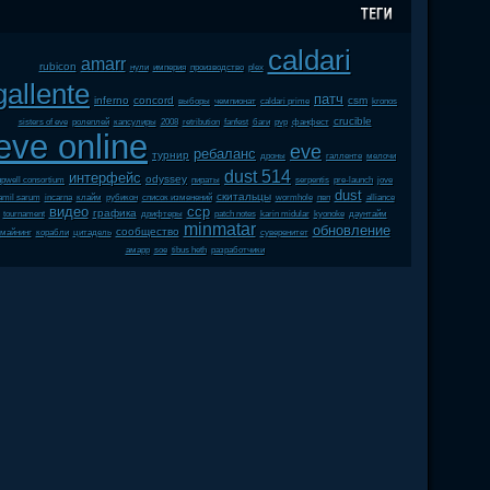
caldari
amarr
rubicon
нули
империя
производство
plex
gallente
патч
inferno
concord
csm
выборы
чемпионат
caldari prime
kronos
crucible
sisters of eve
ролеплей
капсулиры
2008
retribution
fanfest
баги
pvp
фанфест
eve online
eve
ребаланс
турнир
дроны
галленте
мелочи
dust 514
интерфейс
odyssey
upwell consortium
пираты
serpentis
pre-launch
jove
dust
скитальцы
amil sarum
incarna
клайм
рубикон
список изменений
wormhole
пвп
alliance
видео
ccp
графика
tournament
дрифтеры
patch notes
karin midular
kyonoke
даунтайм
minmatar
обновление
сообщество
майнинг
корабли
цитадель
суверенитет
амарр
soe
tibus heth
разработчики