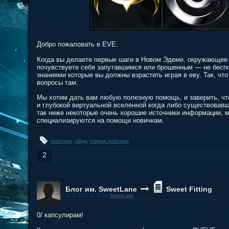
Добро пожаловать в EVE.
Когда вы делаете первые шаги в Новом Эдеме, окружающее
почувствуете себя запутавшимся или брошенным — не беспо
знаниями которые вы должны взрастить играя в еву. Так, ч
вопросы там.
Мы хотим дать вам любую полезную помощь, и заверить, что
и глубокой виртуальной вселенной когда либо существовавш
так ниже некоторые очень хорошие источники информации, 
специализируются на помощи новичкам.
новичкам
,
гайды
,
помощь новичкам
2
Блог им. SweetLane
Sweet Fitting
12.11.2013 12:41 by
SweetLane
0/ капсулирам!