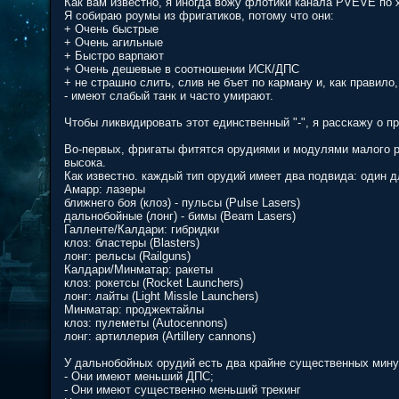
Как вам известно, я иногда вожу флотики канала PVEVE по х
Я собираю роумы из фригатиков, потому что они:
+ Очень быстрые
+ Очень агильные
+ Быстро варпают
+ Очень дешевые в соотношении ИСК/ДПС
+ не страшно слить, слив не бъет по карману и, как правило
- имеют слабый танк и часто умирают.
Чтобы ликвидировать этот единственный "-", я расскажу о п
Во-первых, фригаты фитятся орудиями и модулями малого ра
высока.
Как известно. каждый тип орудий имеет два подвида: один д
Амарр: лазеры
ближнего боя (клоз) - пульсы (Pulse Lasers)
дальнобойные (лонг) - бимы (Beam Lasers)
Галленте/Калдари: гибридки
клоз: бластеры (Blasters)
лонг: рельсы (Railguns)
Калдари/Минматар: ракеты
клоз: рокетсы (Rocket Launchers)
лонг: лайты (Light Missle Launchers)
Минматар: проджектайлы
клоз: пулеметы (Autocennons)
лонг: артиллерия (Artillery cannons)
У дальнобойных орудий есть два крайне существенных мину
- Они имеют меньший ДПС;
- Они имеют существенно меньший трекинг