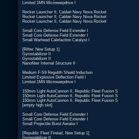
Limited 1MN Microwarpdrive I
Rocket Launcher II, Caldari Navy Nova Rocket
Rocket Launcher II, Caldari Navy Nova Rocket
Rocket Launcher II, Caldari Navy Nova Rocket
Small Core Defense Field Extender I
Small Core Defense Field Extender I
Small Warhead Calefaction Catalyst I
[Rifter, New Setup 1]
Gyrostabilizer II
Gyrostabilizer II
Nanofiber Internal Structure II
Medium F-S9 Regolith Shield Induction
Limited Explosive Deflection Field I
Limited 1MN Microwarpdrive I
150mm Light AutoCannon II, Republic Fleet Fusion S
150mm Light AutoCannon II, Republic Fleet Fusion S
150mm Light AutoCannon II, Republic Fleet Fusion S
[empty high slot]
Small Core Defense Field Extender I
Small Core Defense Field Extender I
Small Projectile Burst Aerator I
[Republic Fleet Firetail, New Setup 1]
Gyrostabilizer II