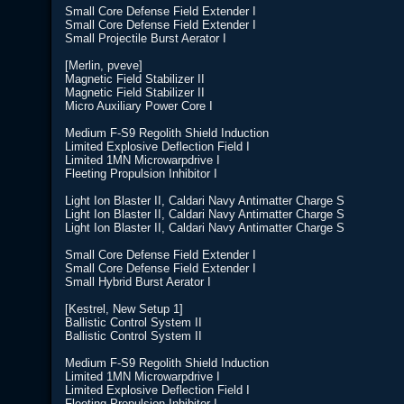
Small Core Defense Field Extender I
Small Core Defense Field Extender I
Small Projectile Burst Aerator I
[Merlin, pveve]
Magnetic Field Stabilizer II
Magnetic Field Stabilizer II
Micro Auxiliary Power Core I
Medium F-S9 Regolith Shield Induction
Limited Explosive Deflection Field I
Limited 1MN Microwarpdrive I
Fleeting Propulsion Inhibitor I
Light Ion Blaster II, Caldari Navy Antimatter Charge S
Light Ion Blaster II, Caldari Navy Antimatter Charge S
Light Ion Blaster II, Caldari Navy Antimatter Charge S
Small Core Defense Field Extender I
Small Core Defense Field Extender I
Small Hybrid Burst Aerator I
[Kestrel, New Setup 1]
Ballistic Control System II
Ballistic Control System II
Medium F-S9 Regolith Shield Induction
Limited 1MN Microwarpdrive I
Limited Explosive Deflection Field I
Fleeting Propulsion Inhibitor I