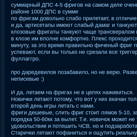
суммарный ДПС 4-5 фригов на самом деле очень
районе 1000 ДПС в сумме
по фригам довольно слабо прилетает, в отличие
и да, артисетапы имеют слабый дамаг и танкую
клозовые фригаты танкуют чаще трансвералом и
в клозе им вполне комфортно. Плекс проходитс
минуту, за это время правильно фиченый фриг 
успевают, если вы только не срезали все тригге
фуллаггро.
про даредевилов позабавило, но не верю. Разве
неписевые :)
И да, летаем на фригах не в целях наживиться.
Новички летают потому, что вот у них вкачан то
второй день игры летать с нами.
фриги дешевые, слить фриг стоит лямов 5-10, з
порядка 50-60кк за вылет. Т.е. новичок может не
удовольствие и потешить ЧСВ, но и подзаработа
Старички летают пофаниться и ощутить реальну