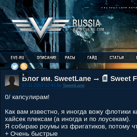
Блог им. SweetLane
Sweet F
12.11.2013 12:41 by
SweetLane
0/ капсулирам!
Как вам известно, я иногда вожу флотики 
хайсек плексам (а иногда и по лоусекам).
Я собираю роумы из фригатиков, потому чт
+ Очень быстрые