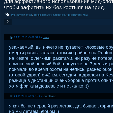
для эффективного использования мид-слот
чтобы зафитить их без костыля на грид.
pve
,
фиттинг
,
pveve
,
cosmic signature
,
плексы
,
помощь новичкам
,
гайд
2
[#]
24.11.2013 @ 02:52 by
ox-ax
уважаемый, вы ничего не путаете? клозовые ор
смерти равны. летаю в том же районе на Ruptur
на Kestrel с легкими ракетами. ни разу не потеря
помню свой первый бой в лоусеке на 7 день игры
поймали во время охоты на непись. разнес обои
(второй удрал) с 42 км. сегодня подрался на Kes
разница в дистанции очень хороша против опыт
хотя фригаты дешевые и не жалко :))
[#]
24.11.2013 @ 22:12 by
SweetLane
я как бы не первый раз летаю, да, бывает, фриг
но мы летаем блобом :)