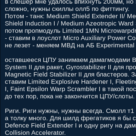
в слешер мне удалось впихнуть 200мм, но 
сложно, нужны скиллы олл5 по фиттингу.
Потом - танк: Medium Shield Extender II/ M
Shield Induction I / Medium Azeotropic Ward St
потом пропмодуль Limited 1MN Microwarpdri
- ставим в лоуслот Micro Auxiliary Power Co
не лезет - меняем МВД на АБ Experimental 
оставшееся ЦПУ занимаем дамагмодами Ball
System II для ракет, Gyrostabilizer II для п
Magnetic Field Stabilizer II для бластеров.
ставим Limited Explosive Hardener I, Fleeting
I, Faint Epsilon Warp Scrambler I в такой 
до тех пор, пока не закончится ЦПУ/слоты.
Риги. Риги нужны, нужны всегда. Смолл т1 
а толку много. Для шилд фрегатиков я бы с
Defence Field Extender I и одну ригу на дама
Collision Accelerator.