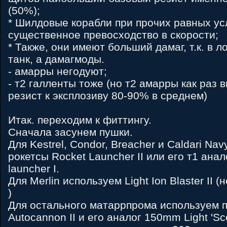
(50%);
* Шилдовые корабли при прочих равных у
существенное превосходство в скорости;
* Также, они имеют больший дамаг, т.к. в 
танк, а дамагмоды.
- амарры негодуют;
- т2 галленты тоже (но т2 амарры как раз ви
резист к эксплозиву 80-90% в среднем)
Итак. переходим к фиттингу.
Сначала засунем пушки.
Для Kestrel, Condor, Breacher и Caldari Nav
рокетсы Rocket Launcher II или его т1 анало
launcher I.
Для Merlin используем Light Ion Blaster II (
)
Для остального матаррпрома используем
Autocannon II и его аналог 150mm Light 'Sc