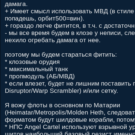
дамага.
+ Имеет смысл использовать МВД (в стиле 
попадешь, орбит500=вин).
+ гораздо легче фитится, в т.ч. с достато
- мы все время будем в клозе у неписи, сл
нехило огребать дамага от нее.
поэтому мы будем стараться фитить:
* клозовые орудия
* максимальный танк
* пропмодуль (АБ/МВД)
* если влезет, будет не лишним поставить 
Disruptor/Warp Scrambler) и/или сетку.
Я вожу флоты в основном по Матарии
(Heimatar/Metropolis/Molden Heth, следов
форматом будут шилдовые корабли, потому
* НПС Angel Cartel используют взрывной уро
щитов наибольший базовый резист именно