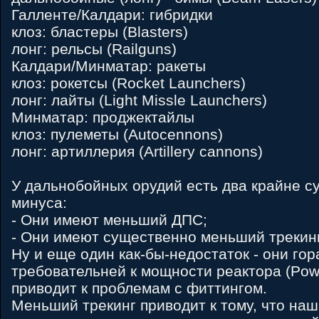
Галленте/Калдари: гибридки
клоз: бластеры (Blasters)
лонг: рельсы (Railguns)
Калдари/Минматар: ракеты
клоз: рокетсы (Rocket Launchers)
лонг: лайты (Light Missle Launchers)
Минматар: проджектайлы
клоз: пулеметы (Autocennons)
лонг: артиллерия (Artillery cannons)
У дальнобойных орудий есть два крайне 
минуса:
- Они имеют меньший ДПС;
- Они имеют существенно меньший трекин
Ну и еще один как-бы-недостаток - они гор
требовательней к мощности реактора (Powe
приводит к проблемам с фиттингом.
Меньший трекинг приводит к тому, что на