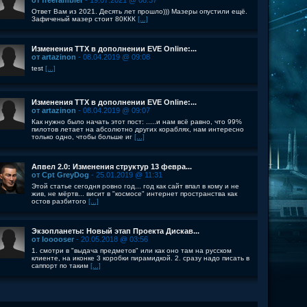
от freerambler
- 19.07.2021 @ 08:37
Ответ Вам из 2021. Десять лет прошло))) Мазеры опустили ещё.
Зафиченый мазер стоит 80ККК
[...]
Изменения ТТХ в дополнении EVE Online:...
от artazinon
- 08.04.2019 @ 09:08
test
[...]
Изменения ТТХ в дополнении EVE Online:...
от artazinon
- 08.04.2019 @ 09:07
Как нужно было начать этот пост: .....и нам всё равно, что 99%
пилотов летает на абсолютно других кораблях, нам интересно
только одно, чтобы больше иг
[...]
Апвел 2.0: Изменения структур 13 февра...
от Cpt GreyDog
- 25.01.2019 @ 11:31
Этой статье сегодня ровно год... год как сайт впал в кому и не
жив, не мёртв... висит в "космосе" интернет пространства как
остов разбитого
[...]
Экзопланеты: Новый этап Проекта Дискав...
от looooser
- 20.05.2018 @ 03:56
1. смотри в "выдача предметов" или как оно там на русском
клиенте, на иконке 3 коробки пирамидкой. 2. сразу надо писать в
саппорт по таким
[...]