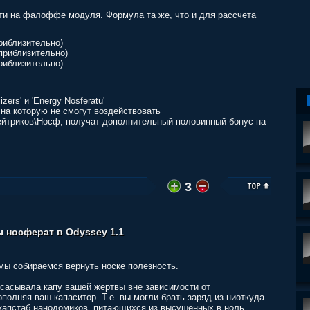
ти на фалоффе модуля. Формула та же, что и для рассчета
риблизительно)
приблизительно)
риблизительно)
ers' и 'Energy Nosferatu'
 на которую не смогут воздействовать
йтриков\Носф, получат дополнительный половинный бонус на
3
 носферат в Odyssey 1.1
мы собираемся вернуть носке полезность.
сасывала капу вашей жертвы вне зависимости от
ополняя ваш капаситор. Т.е. вы могли брать заряд из ниоткуда
 капстаб нанодомиков, питающихся из высушенных в ноль