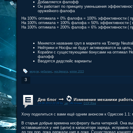
Добавляется фалофф
Он работает по принципу уменьшения эффективнос
оружейного фалофа
На 100% оптимала + 0% фалофа = 100% эффективности ( п
На 100% оптимала + 100% фалофа = 50% эффективности ( 
На 100% оптимала + 200% фалофа = 6% эффективности ( п
Меняется название груп в маркете на 'Energy Neutraliz
Нейтрики и Носфы не будут активироватся на цель,
Корабли с существующими бонусами на оптимал Не
фалофф
Вводятся дедспейс варианты
модули
,
ребаланс
,
носферата
,
winter 2015
3
Дев блог
Изменение механики работы
19.06.2013 22:28 by
.up
| Источник:
CCP Rise
Хочу поделиться с вами ещё одним анонсом к Одиссее 1.1: 
В старые добрые времена носферату была читерной. Она вы
остававшегося у неё (цели) в капаситоре заряда, исправно п
до тех пор, пока держали шип в локе. Существовал концепт