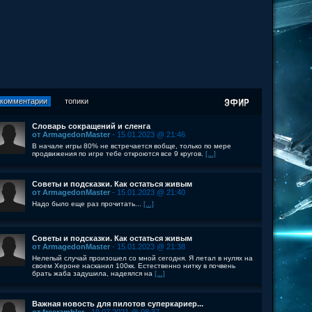
комментарии
топики
Словарь сокращений и сленга
от ArmagedonMaster
- 15.01.2023 @ 21:46
В начале игры 80% не встречается вобще, только по мере
продвижения по игре тебе откроются все 9 кругов.
[...]
Советы и подсказки. Как остаться живым
от ArmagedonMaster
- 15.01.2023 @ 21:40
Надо было еще раз прочитать...
[...]
Советы и подсказки. Как остаться живым
от ArmagedonMaster
- 15.01.2023 @ 21:38
Нелепый случай произошел со мной сегодня. Я летал в нулях на
своем Хероне насканил 100кк. Естественно нитку в почвень
брать жаба задушила, надеялся на
[...]
Важная новость для пилотов суперкариер...