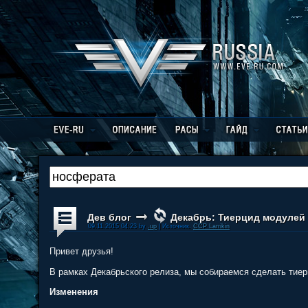
Дев блог
Декабрь: Тиерцид модулей - 
09.11.2015 04:23 by
.up
| Источник:
CCP Larrikin
Привет друзья!
В рамках Декабрьского релиза, мы собираемся сделать тиер
Изменения