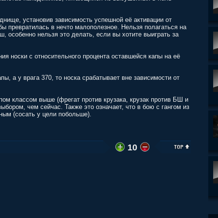
 днище, установив зависимость успешной её активации от
ы превратилась в нечто малополезное. Нельзя полагаться на
ш, особенно нельзя это делать, если вы хотите выиграть за
ия носки с относительного процента оставшейся капы на её
апы, а у врага 370, то носка срабатывает вне зависимости от
ом классом выше (фрегат против крузака, крузак против БШ и
выбором, чем сейчас. Также это означает, что в бою с гангом из
ным (сосать у цели побольше).
10