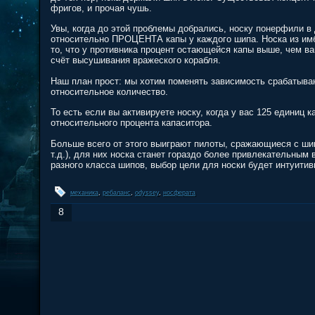
фригов, и прочая чушь.
Увы, когда до этой проблемы добрались, носку понерфили в
относительно ПРОЦЕНТА капы у каждого шипа. Носка из имб
то, что у противника процент остающейся капы выше, чем ва
счёт высушивания вражеского корабля.
Наш план прост: мы хотим поменять зависимость срабатыван
относительное количество.
То есть если вы активируете носку, когда у вас 125 единиц к
относительного процента капаситора.
Больше всего от этого выиграют пилоты, сражающиеся с шип
т.д.), для них носка станет гораздо более привлекательным 
разного класса шипов, выбор цели для носки будет интуитив
механика
,
ребаланс
,
odyssey
,
носферата
8