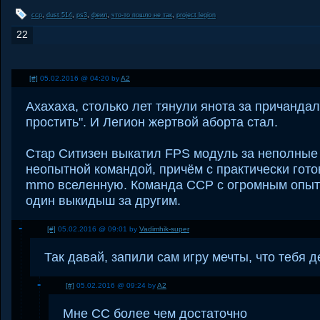
ccp
,
dust 514
,
ps3
,
феил
,
что-то пошло не так
,
project legion
22
[#]
05.02.2016 @ 04:20 by
A2
Ахахаха, столько лет тянули янота за причандалы
простить". И Легион жертвой аборта стал.
Стар Ситизен выкатил FPS модуль за неполные 
неопытной командой, причём с практически гото
mmo вселенную. Команда CCP с огромным опыт
один выкидыш за другим.
[#]
05.02.2016 @ 09:01 by
Vadimhik-super
Так давай, запили сам игру мечты, что тебя 
[#]
05.02.2016 @ 09:24 by
A2
Мне СС более чем достаточно