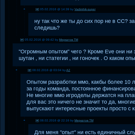
[#]
05.02.2016 @ 14:39 by
Vadimhik-super
ну так что же ты до сих пор не в СС? з
следишь?
[#]
05.02.2016 @ 09:42 by
Меркатов ТМ
"Огромным опытом" чего ? Кроме Eve они ни 
шутан , ни статегии , ни гоночек . О каком оп
[#]
08.02.2016 @ 03:04 by
A2
Опытом разработки ммо, какбы более 10 л
за годы команда, постоянное финансиров
Не многие ммо игроделы держатся на плав
для вас это ничего не значит то да, мног
выпускают интересные проекты просто с к
[#]
08.02.2016 @ 22:16 by
Меркатов ТМ
Для меня "опыт" ни есть единичный случ