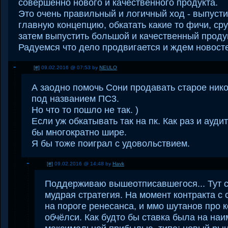
совершенно нового и качественного продукта.
Это очень правильный и логичный ход - выпустит
главную концепцию, обкатать какие то фичи, сруб
затем выпустить большой и качественный продук
Радуемся что дело продвигается и ждем новост
[#]
09.02.2016 @ 07:53 by
NEULO
А заодно помочь Сони продавать старое ник
под названием ПС3.
Но что то пошло не так. )
Если уж обкатывать так на пк. Как раз и ауд
бы многократно шире.
Я бы тоже поиграл с удовольствием.
[#]
09.02.2016 @ 14:48 by
Havk
Поддерживаю вышеотписавшегося... Тут с
мудрая стратегия. На момент контракта с 
на пороге ренесанса, и ммо шутанов про 
обчёлси. Как будто бы ставка была на наи