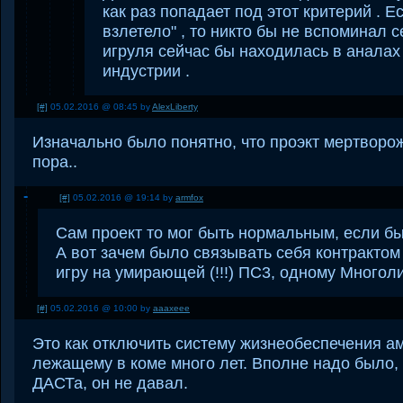
как раз попадает под этот критерий . Е
взлетело" , то никто бы не вспоминал с
игруля сейчас бы находилась в аналах
индустрии .
[#]
05.02.2016 @ 08:45 by
AlexLiberty
Изначально было понятно, что проэкт мертворо
пора..
[#]
05.02.2016 @ 19:14 by
armfox
Сам проект то мог быть нормальным, если бы
А вот зачем было связывать себя контрактом 
игру на умирающей (!!!) ПС3, одному Многол
[#]
05.02.2016 @ 10:00 by
aaaxeee
Это как отключить систему жизнеобеспечения ам
лежащему в коме много лет. Вполне надо было, 
ДАСТа, он не давал.