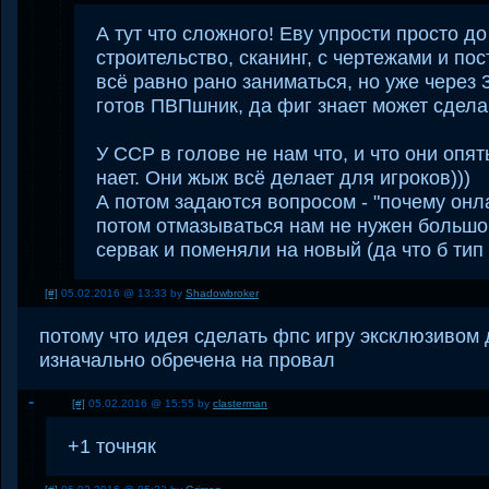
А тут что сложного! Еву упрости просто до
строительство, сканинг, с чертежами и по
всё равно рано заниматься, но уже через 
готов ПВПшник, да фиг знает может сделаю
У ССР в голове не нам что, и что они опят
нает. Они жыж всё делает для игроков)))
А потом задаются вопросом - "почему онла
потом отмазываться нам не нужен большо
сервак и поменяли на новый (да что б тип
[#]
05.02.2016 @ 13:33 by
Shadowbroker
потому что идея сделать фпс игру эксклюзивом
изначально обречена на провал
[#]
05.02.2016 @ 15:55 by
clasterman
+1 точняк