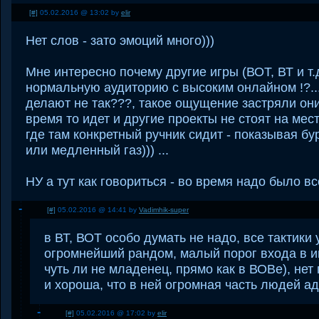
[#]
05.02.2016 @ 13:02 by
elir
Нет слов - зато эмоций много)))
Мне интересно почему другие игры (ВОТ, ВТ и т.
нормальную аудиторию с высоким онлайном !?...
делают не так???, такое ощущение застряли они 
время то идет и другие проекты не стоят на мест
где там конкретный ручник сидит - показывая б
или медленный газ))) ...
НУ а тут как говориться - во время надо было вс
[#]
05.02.2016 @ 14:41 by
Vadimhik-super
в ВТ, ВОТ особо думать не надо, все тактик
огромнейший рандом, малый порог входа в иг
чуть ли не младенец, прямо как в ВОВе), нет
и хороша, что в ней огромная часть людей а
[#]
05.02.2016 @ 17:02 by
elir