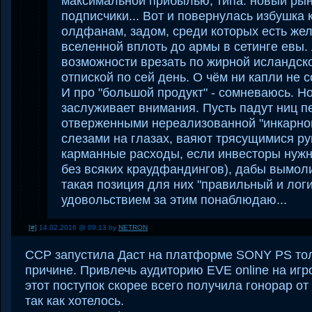
максимальной прибылью, типа: новый рын
подписчики... Вот и повернулась избушка к
олдфанам, задом, среди которых есть ж
вселенной вплоть до армы в сетинге евы. 
возможности врезать по жирной исландск
отпиской по сей день. О чём ни капли не 
И про "большой продукт" - сомневаюсь. Но
заслуживает внимания. Пусть падут ниц 
отверженными нереализованной "инкарной"
слезами на глазах, ваяют трясущимися ру
карманные расходы, если инвесторы нужн
без всяких краудфандингов), дабы вымол
такая позиция для них "правильный и логи
удовольствием за этим понаблюдаю...
[#]
14.02.2016 @ 09:13 by
NETRON
CCP запустила Даст на платформе SONY PS тол
причине. Привлечь аудиторию EVE online на игр
этот поступок скорее всего получила гонорар о
так как хотелось.