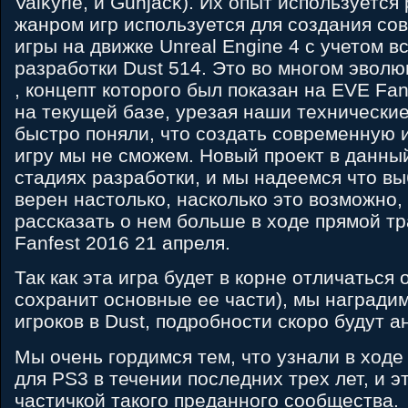
Valkyrie, и Gunjack). Их опыт используется
жанром игр используется для создания со
игры на движке Unreal Engine 4 с учетом в
разработки Dust 514. Это во многом эвол
, концепт которого был показан на EVE Fanf
на текущей базе, урезая наши технически
быстро поняли, что создать современную 
игру мы не сможем. Новый проект в данны
стадиях разработки, и мы надеемся что в
верен настолько, насколько это возможно,
рассказать о нем больше в ходе прямой т
Fanfest 2016 21 апреля.
Так как эта игра будет в корне отличаться о
сохранит основные ее части), мы награди
игроков в Dust, подробности скоро будут 
Мы очень гордимся тем, что узнали в ходе
для PS3 в течении последних трех лет, и э
частичкой такого преданного сообщества.