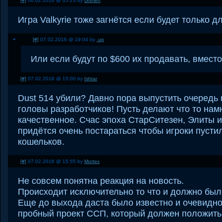
[#]
06.02.2016 @ 05:23 by
Grimen
Игра Valkyrie тоже загнётся если будет только д
[#]
07.02.2016 @ 19:04 by
.up
Или если будут по $600 их продавать, вмест
[#]
07.02.2016 @ 15:00 by
Ishtar
Dust 514 убили? Давно пора выпустить очередь
головы разработчиков! Пусть делают что то нам
качественное. Счас эпоха СтарСитезен, Элиты и т
придётся очень постараться чтобы игроки пусти
кошельков.
[#]
07.02.2016 @ 15:55 by
Mortex
Не совсем понятна реакция на новость.
Происходит исключительно то что и должно был
Еще до выхода даста было известно и очевидно 
пробный проект ССП, который должен положить