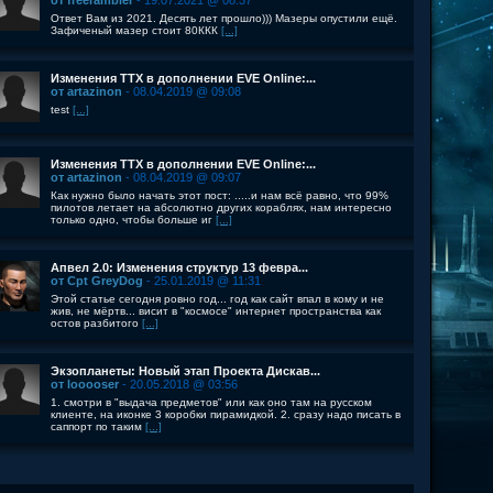
от freerambler
- 19.07.2021 @ 08:37
Ответ Вам из 2021. Десять лет прошло))) Мазеры опустили ещё.
Зафиченый мазер стоит 80ККК
[...]
Изменения ТТХ в дополнении EVE Online:...
от artazinon
- 08.04.2019 @ 09:08
test
[...]
Изменения ТТХ в дополнении EVE Online:...
от artazinon
- 08.04.2019 @ 09:07
Как нужно было начать этот пост: .....и нам всё равно, что 99%
пилотов летает на абсолютно других кораблях, нам интересно
только одно, чтобы больше иг
[...]
Апвел 2.0: Изменения структур 13 февра...
от Cpt GreyDog
- 25.01.2019 @ 11:31
Этой статье сегодня ровно год... год как сайт впал в кому и не
жив, не мёртв... висит в "космосе" интернет пространства как
остов разбитого
[...]
Экзопланеты: Новый этап Проекта Дискав...
от looooser
- 20.05.2018 @ 03:56
1. смотри в "выдача предметов" или как оно там на русском
клиенте, на иконке 3 коробки пирамидкой. 2. сразу надо писать в
саппорт по таким
[...]