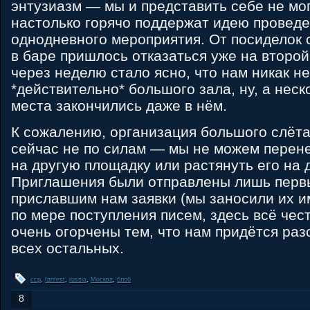
энтузиазм — мы и представить себе не мог
настолько горячо поддержат идею провед
однодневного мероприятия. От посиделок 
в баре пришлось отказаться уже на второй
через неделю стало ясно, что нам никак н
*действительно* большого зала, ну, а неск
места закончились даже в нём.
К сожалению, организация большого слёта
сейчас не по силам — мы не можем перен
на другую площадку или растянуть его на 
Приглашения были отправлены лишь первы
приславшим нам заявки (мы заносили их и
по мере поступления писем, здесь всё чес
очень огорчены тем, что нам придётся раз
всех остальных.
ccp
,
fanfest
,
russia
,
Москва
,
блоб
8