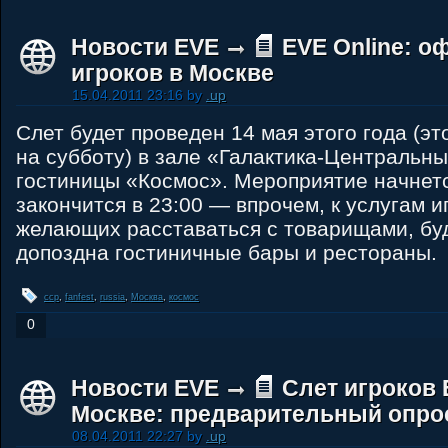
Новости EVE
EVE Online: 
игроков в Москве
15.04.2011 23:16 by
.up
Слет будет проведен 14 мая этого года (эт
на субботу) в зале «Галактика-Центральн
гостиницы «Космос». Мероприятие начнетс
закончится в 23:00 — впрочем, к услугам и
желающих расставаться с товарищами, б
допоздна гостиничные бары и рестораны.
ccp
,
fanfest
,
russia
,
Москва
,
космос
0
Новости EVE
Слет игроков 
Москве: предварительный опро
08.04.2011 22:27 by
.up