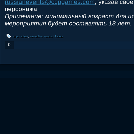
russianevents@ccpgames.com
, указав сво
персонажа.
Примечание: минимальный возраст для п
мероприятия будет составлять 18 лет.
ccp
,
fanfest
,
eve-online
,
russia
,
Москва
0