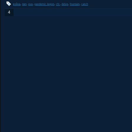
война
,
пвп
,
eve
,
pandemic legion
,
cfc
,
delve
,
fountain
,
catch
4