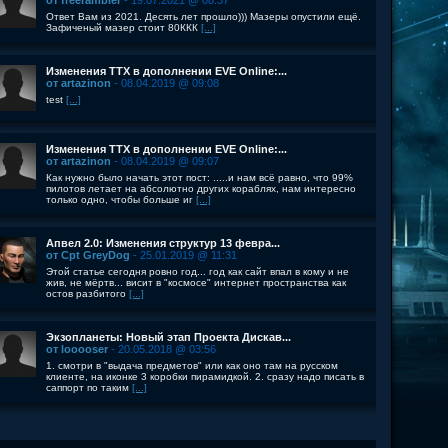
от freerambler
- 19.07.2021 @ 08:37
Ответ Вам из 2021. Десять лет прошло))) Мазеры опустили ещё.
Зафиченый мазер стоит 80ККК
[...]
Изменения ТТХ в дополнении EVE Online:...
от artazinon
- 08.04.2019 @ 09:08
test
[...]
Изменения ТТХ в дополнении EVE Online:...
от artazinon
- 08.04.2019 @ 09:07
Как нужно было начать этот пост: .....и нам всё равно, что 99%
пилотов летает на абсолютно других кораблях, нам интересно
только одно, чтобы больше иг
[...]
Апвел 2.0: Изменения структур 13 февра...
от Cpt GreyDog
- 25.01.2019 @ 11:31
Этой статье сегодня ровно год... год как сайт впал в кому и не
жив, не мёртв... висит в "космосе" интернет пространства как
остов разбитого
[...]
Экзопланеты: Новый этап Проекта Дискав...
от looooser
- 20.05.2018 @ 03:56
1. смотри в "выдача предметов" или как оно там на русском
клиенте, на иконке 3 коробки пирамидкой. 2. сразу надо писать в
саппорт по таким
[...]