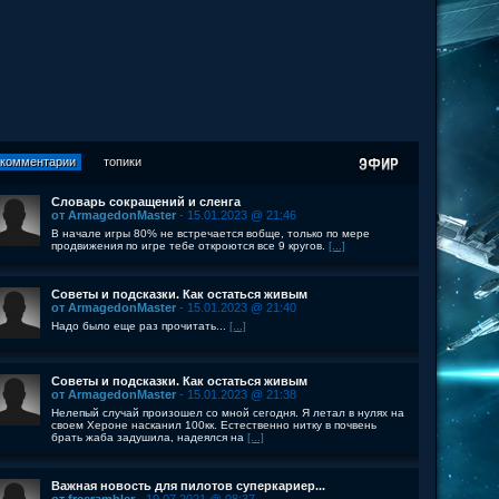
комментарии
топики
Словарь сокращений и сленга
от ArmagedonMaster
- 15.01.2023 @ 21:46
В начале игры 80% не встречается вобще, только по мере
продвижения по игре тебе откроются все 9 кругов.
[...]
Советы и подсказки. Как остаться живым
от ArmagedonMaster
- 15.01.2023 @ 21:40
Надо было еще раз прочитать...
[...]
Советы и подсказки. Как остаться живым
от ArmagedonMaster
- 15.01.2023 @ 21:38
Нелепый случай произошел со мной сегодня. Я летал в нулях на
своем Хероне насканил 100кк. Естественно нитку в почвень
брать жаба задушила, надеялся на
[...]
Важная новость для пилотов суперкариер...