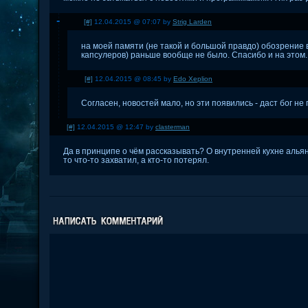
[#]
12.04.2015 @ 07:07 by
Strig Larden
на моей памяти (не такой и большой правдо) обозрение 
капсулеров) раньше вообще не было. Спасибо и на этом.
[#]
12.04.2015 @ 08:45 by
Edo Xeplion
Согласен, новостей мало, но эти появились - даст бог н
[#]
12.04.2015 @ 12:47 by
clasterman
Да в принципе о чём рассказывать? О внутренней кухне альянс
то что-то захватил, а кто-то потерял.