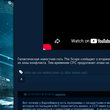
Галактическая новостная сеть The Scope сообщает о вторжени
из зоны конфликта. Тем временем CFC продолжает атаки на N
война
,
пвп
,
eve
,
pandemic legion
,
cfc
,
delve
,
fountain
,
catch
4
[#]
12.04.2015 @ 04:00 by
aaaxeee
Вот почему у Варгейминга есть программы с сиськастыми и 
которые по пальцам в ВоТ пересчитать можно, а ССР имея в р
можно не затыкаться с новостями и программками... А их раз-