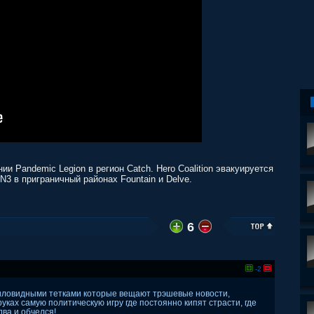
и Pandemic Legion в регион Catch. Hero Coalition эвакуируется
3 в приграничный районах Fountain и Delve.
6
-2
миловидными тетками которые вещают трэшевые новости,
уках самую политическую игру где постоянно кипят страсти, где
два и обчелся!