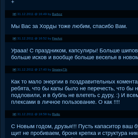
+
[#]
31.12.2011 @ 16:49 by
Barboz
Мы Вас за Хорды тоже любим, спасибо Вам.
[#]
31.12.2011 @ 16:52 by
FireAnt
Урааа! С праздником, капсулиры! Больше шипов
больше исков и вообще больше веселья в новом 
[#]
31.12.2011 @ 17:40 by
Strateg73t
Как то мало энергии в поздравительных комента
ребята, что бы капы было не перечесть, что бы н
подловили, и в бубль не влететь с дуру, :) И все
плексами в личное пользование. О как !!!!
[#]
31.12.2011 @ 18:58 by
Rivilio
С Новым годом, друзья!!! Пусть капаситор ваш б
щит не пробиваем, броня крепка и структура нико