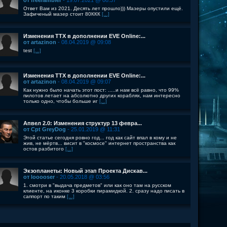
от freerambler
- 19.07.2021 @ 08:37
Ответ Вам из 2021. Десять лет прошло))) Мазеры опустили ещё.
Зафиченый мазер стоит 80ККК
[...]
Изменения ТТХ в дополнении EVE Online:...
от artazinon
- 08.04.2019 @ 09:08
test
[...]
Изменения ТТХ в дополнении EVE Online:...
от artazinon
- 08.04.2019 @ 09:07
Как нужно было начать этот пост: .....и нам всё равно, что 99%
пилотов летает на абсолютно других кораблях, нам интересно
только одно, чтобы больше иг
[...]
Апвел 2.0: Изменения структур 13 февра...
от Cpt GreyDog
- 25.01.2019 @ 11:31
Этой статье сегодня ровно год... год как сайт впал в кому и не
жив, не мёртв... висит в "космосе" интернет пространства как
остов разбитого
[...]
Экзопланеты: Новый этап Проекта Дискав...
от looooser
- 20.05.2018 @ 03:56
1. смотри в "выдача предметов" или как оно там на русском
клиенте, на иконке 3 коробки пирамидкой. 2. сразу надо писать в
саппорт по таким
[...]