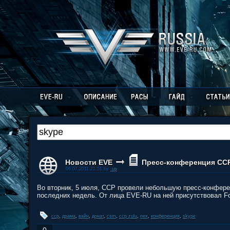
Новости EVE
Пресс-конференция CCP
06.07.2011 21:51 by
.up
Во вторник, 5 июля, CCP провели небольшую пресс-конфер
последних недель. От лица EVE-RU на ней присутствовал F
ccp
,
драма
,
вайн
,
донат
,
csm
,
ccp zulu
,
nex
,
конференция
,
skype