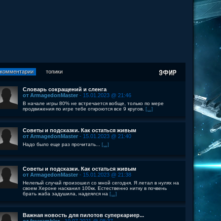
комментарии
топики
Словарь сокращений и сленга
от ArmagedonMaster
- 15.01.2023 @ 21:46
В начале игры 80% не встречается вобще, только по мере
продвижения по игре тебе откроются все 9 кругов.
[...]
Советы и подсказки. Как остаться живым
от ArmagedonMaster
- 15.01.2023 @ 21:40
Надо было еще раз прочитать...
[...]
Советы и подсказки. Как остаться живым
от ArmagedonMaster
- 15.01.2023 @ 21:38
Нелепый случай произошел со мной сегодня. Я летал в нулях на
своем Хероне насканил 100кк. Естественно нитку в почвень
брать жаба задушила, надеялся на
[...]
Важная новость для пилотов суперкариер...