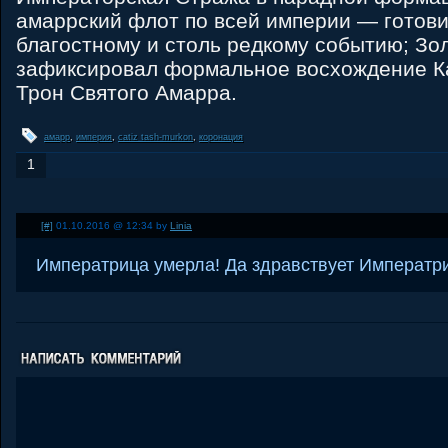
амаррский флот по всей империи — готови
благостному и столь редкому событию; Зо
зафиксировал формальное восхождение Ка
Трон Святого Амарра.
амарр
,
империя
,
catiz tash-murkon
,
коронация
1
[#]
01.10.2016 @ 12:34 by
Linia
Императрица умерла! Да здравствует Императр