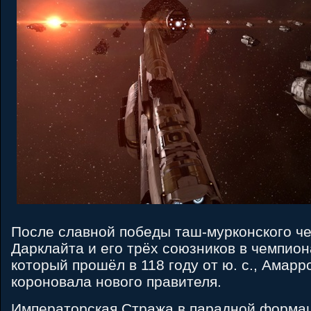
После славной победы таш-мурконского ч
Дарклайта и его трёх союзников в чемпион
который прошёл в 118 году от ю. с., Амар
короновала нового правителя.
Императорская Стража в парадной формац