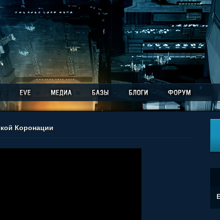
ской Коронации
E