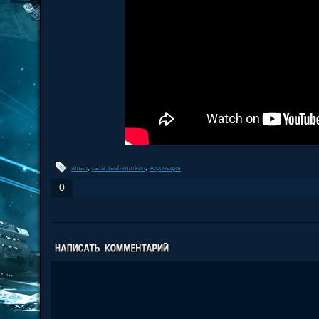
amarr
,
catiz tash-murkon
,
коронация
0