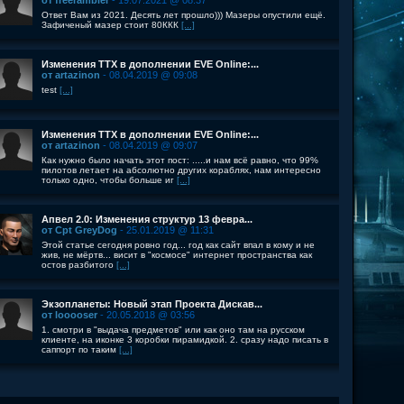
от freerambler
- 19.07.2021 @ 08:37
Ответ Вам из 2021. Десять лет прошло))) Мазеры опустили ещё.
Зафиченый мазер стоит 80ККК
[...]
Изменения ТТХ в дополнении EVE Online:...
от artazinon
- 08.04.2019 @ 09:08
test
[...]
Изменения ТТХ в дополнении EVE Online:...
от artazinon
- 08.04.2019 @ 09:07
Как нужно было начать этот пост: .....и нам всё равно, что 99%
пилотов летает на абсолютно других кораблях, нам интересно
только одно, чтобы больше иг
[...]
Апвел 2.0: Изменения структур 13 февра...
от Cpt GreyDog
- 25.01.2019 @ 11:31
Этой статье сегодня ровно год... год как сайт впал в кому и не
жив, не мёртв... висит в "космосе" интернет пространства как
остов разбитого
[...]
Экзопланеты: Новый этап Проекта Дискав...
от looooser
- 20.05.2018 @ 03:56
1. смотри в "выдача предметов" или как оно там на русском
клиенте, на иконке 3 коробки пирамидкой. 2. сразу надо писать в
саппорт по таким
[...]