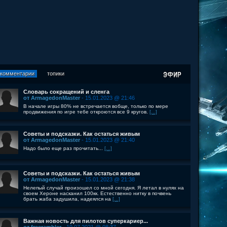
комментарии
топики
Словарь сокращений и сленга
от ArmagedonMaster
- 15.01.2023 @ 21:46
В начале игры 80% не встречается вобще, только по мере
продвижения по игре тебе откроются все 9 кругов.
[...]
Советы и подсказки. Как остаться живым
от ArmagedonMaster
- 15.01.2023 @ 21:40
Надо было еще раз прочитать...
[...]
Советы и подсказки. Как остаться живым
от ArmagedonMaster
- 15.01.2023 @ 21:38
Нелепый случай произошел со мной сегодня. Я летал в нулях на
своем Хероне насканил 100кк. Естественно нитку в почвень
брать жаба задушила, надеялся на
[...]
Важная новость для пилотов суперкариер...