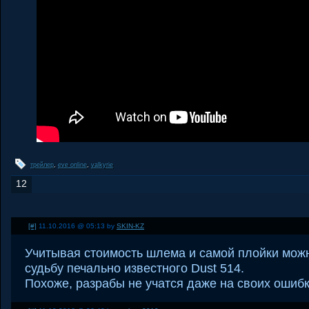
трейлер
,
eve online
,
valkyrie
12
[#]
11.10.2016 @ 05:13 by
SKIN-KZ
Учитывая стоимость шлема и самой плойки мож
судьбу печально известного Dust 514.
Похоже, разрабы не учатся даже на своих ошибка