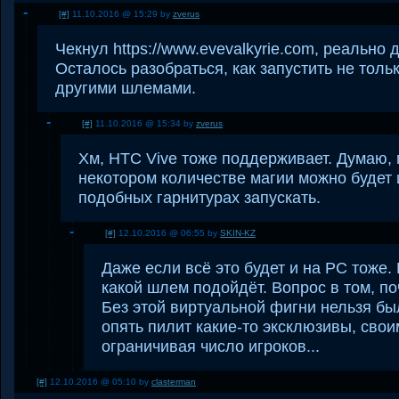
[#]
11.10.2016 @ 15:29 by
zverus
Чекнул https://www.evevalkyrie.com, реально 
Осталось разобраться, как запустить не тольк
другими шлемами.
[#]
11.10.2016 @ 15:34 by
zverus
Хм, HTC Vive тоже поддерживает. Думаю, 
некотором количестве магии можно будет 
подобных гарнитурах запускать.
[#]
12.10.2016 @ 06:55 by
SKIN-KZ
Даже если всё это будет и на PC тоже. 
какой шлем подойдёт. Вопрос в том, п
Без этой виртуальной фигни нельзя бы
опять пилит какие-то эксклюзивы, сво
ограничивая число игроков...
[#]
12.10.2016 @ 05:10 by
clasterman