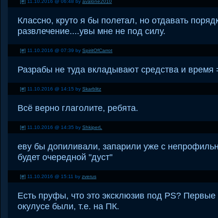
[#]
11.10.2016 @ 06:48 by
avalone2010
Классно, круто я бы полетал, но отдавать порядк
развлечение....увы мне не под силу.
[#]
11.10.2016 @ 07:39 by
SpiritOfCarrot
Разрабы не туда вкладывают средства и время 
[#]
11.10.2016 @ 14:15 by
Skarblitz
Всё верно глаголите, ребята.
[#]
11.10.2016 @ 14:35 by
ShkiperL
еву бы допиливали, запарили уже с непрофиль
будет очередной "дуст"
[#]
11.10.2016 @ 15:11 by
zverus
Есть пруфы, что это эксклюзив под PS? Первые 
окулусе были, т.е. на ПК.