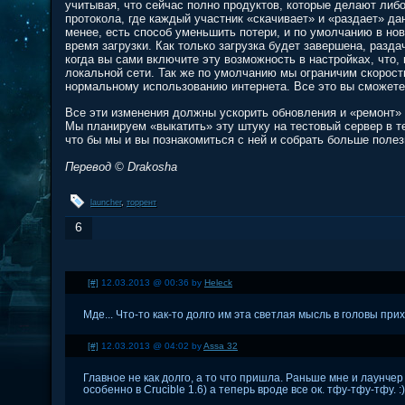
учитывая, что сейчас полно продуктов, которые делают либо
протокола, где каждый участник «скачивает» и «раздает» да
менее, есть способ уменьшить потери, и по умолчанию в нов
время загрузки. Как только загрузка будет завершена, разд
когда вы сами включите эту возможность в настройках, что
локальной сети. Так же по умолчанию мы ограничим скорост
нормальному использованию интернета. Все это вы сможете 
Все эти изменения должны ускорить обновления и «ремонт» 
Мы планируем «выкатить» эту штуку на тестовый сервер в т
что бы мы и вы познакомиться с ней и собрать больше поле
Перевод © Drakosha
launcher
,
торрент
6
[#]
12.03.2013 @ 00:36 by
Heleck
Мде... Что-то как-то долго им эта светлая мысль в головы при
[#]
12.03.2013 @ 04:02 by
Assa 32
Главное не как долго, а то что пришла. Раньше мне и лаунче
особенно в Crucible 1.6) а теперь вроде все ок. тфу-тфу-тфу. :)