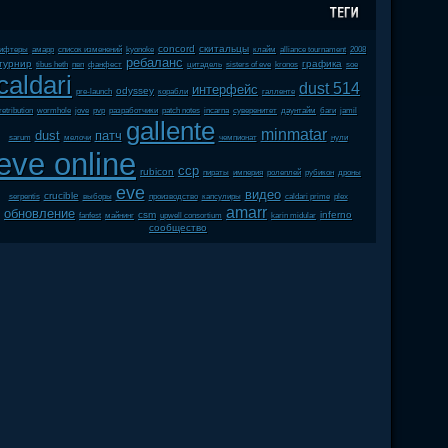
concord
скитальцы
ифтеры
амарр
список изменений
kyonoke
клайм
alliance tournament
2008
ребаланс
турнир
графика
tibus heth
пвп
фанфест
цитадель
sisters of eve
kronos
soe
caldari
dust 514
интерфейс
odyssey
pre-launch
корабли
галленте
retribution
wormhole
jove
pvp
разработчики
patch notes
incarna
суверенитет
даунтайм
баги
jamil
gallente
minmatar
dust
патч
sarum
мелочи
чемпионат
нули
eve online
ccp
rubicon
пираты
империя
ролеплей
рубикон
дроны
eve
видео
crucible
serpentis
выборы
производство
капсулиры
caldari prime
plex
amarr
обновление
csm
inferno
fanfest
майнинг
upwell consortium
karin midular
сообщество