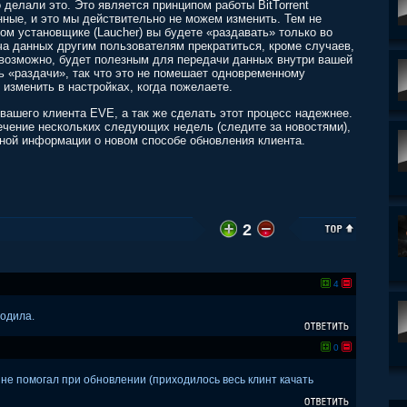
 делали это. Это является принципом работы BitTorrent
нные, и это мы действительно не можем изменить. Тем не
ом установщике (Laucher) вы будете «раздавать» только во
ача данных другим пользователям прекратиться, кроме случаев,
, возможно, будет полезным для передачи данных внутри вашей
ь «раздачи», так что это не помешает одновременному
изменить в настройках, когда пожелаете.
вашего клиента EVE, а так же сделать этот процесс надежнее.
ечение нескольких следующих недель (следите за новостями),
зной информации о новом способе обновления клиента.
2
4
ходила.
0
р не помогал при обновлении (приходилось весь клинт качать