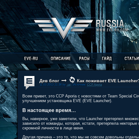
Дев блог
Как поживает EVE Launcher
11.03.2013 21:36 by
.up
| Источник:
CCP Aporia
Всем привет, это CCP Aporia с новостями от Team Special C
улучшением установщика EVE (EVE Launcher).
В настоящее время…
Вы, наверное, уже заметили, что Launcher претерпел множес
зависило от команды, которая, кстати, претерпела некторые 
скромной личности в лице меня.
Другая причина – это то, что мы не совсем довольны отдел