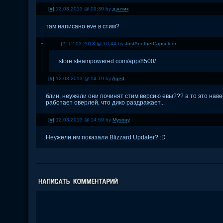
[#]
12.03.2013 @ 09:30 by
дэнчик
там написано eve в стим?
[#]
12.03.2013 @ 10:44 by
JustAnotherCapsuleer
store.steampowered.com/app/8500/
[#]
12.03.2013 @ 14:19 by
Aged
блин, неужели они починят стим версию евы??? а то это наве
работает оверлей, что дико раздражает...
[#]
12.03.2013 @ 14:59 by
Mystray
Неужели им показали Blizzard Updater? :D