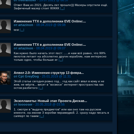
от freerambler
- 19.07.2021 @ 08:37
Ответ Вам из 2021. Десять лет прошло))) Мазеры опустили ещё.
Зафиченый мазер стоит 80ККК
[...]
Изменения ТТХ в дополнении EVE Online:...
от artazinon
- 08.04.2019 @ 09:08
test
[...]
Изменения ТТХ в дополнении EVE Online:...
от artazinon
- 08.04.2019 @ 09:07
Как нужно было начать этот пост: .....и нам всё равно, что 99%
пилотов летает на абсолютно других кораблях, нам интересно
только одно, чтобы больше иг
[...]
Апвел 2.0: Изменения структур 13 февра...
от Cpt GreyDog
- 25.01.2019 @ 11:31
Этой статье сегодня ровно год... год как сайт впал в кому и не
жив, не мёртв... висит в "космосе" интернет пространства как
остов разбитого
[...]
Экзопланеты: Новый этап Проекта Дискав...
от looooser
- 20.05.2018 @ 03:56
1. смотри в "выдача предметов" или как оно там на русском
клиенте, на иконке 3 коробки пирамидкой. 2. сразу надо писать в
саппорт по таким
[...]