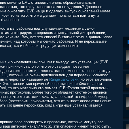
ление клиента EVE становится очень обременительным
олностью, так как установка патча не удалась? Довольно
лание обновлять EVE чаще и сделать выпуск обновлений более
ое-что из того, что мы делаем; попытаться найти пути
(Launcher).
тности мы работаем над улучшением механизма само-
 этим интегрируем с сервисами виртуальной дистребьюции,
го клиента. Вау, вот это список! В связи с этим в данном блоге
нением, над которым мы сейчас работаем. И не переживайте
планах, так и обо всех грядущих изменениях.
ния и обновления мы пришли к выводу, что установщик (EVE
ной причиной стало то, что это стандарт позволяет
одно и тоже время и, следовательно, менее склонен к выходу
 1.1, который не очень приспособлен для передачи большого
тями, через так называемые
Range заголовки
, но этот заголовок
ру. Это становиться причиной повреждения файла в вашем
ool, то окончательно его ломает. С BitTorrent такой проблемы
ичных протоколов. Более того он обладает системой двойной
но то, что мы хотели скачать, а не какой-то цифровой мусор.
йлов (расставить приоритеты), что открывает абсолютно новые
ать создание персонажа, когда игра еще устанавливается.
 пришла пора поговорить о проблемах, которые могут у вас
м ваш интернет канал? Что ж, эти опасения имеют место быть,