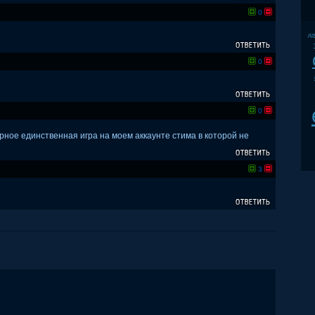
0
др
0
0
рное единственная игра на моем аккаунте стима в которой не
3