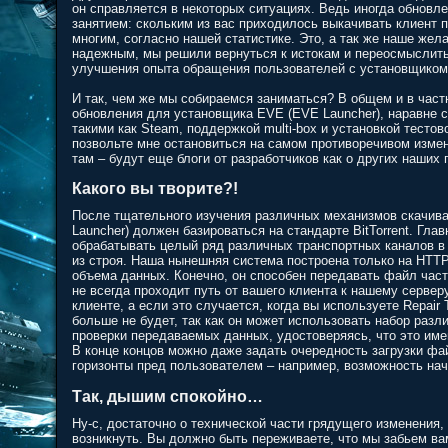
он справляется в некоторых ситуациях. Ведь иногда обнов
занятием: скольким из вас приходилось выкачивать клиент п
многим, согласно нашей статистике. Это, а так же наше же
надежным, мы решили вернуться к истокам и переосмыслить к
улучшения опыта обращения пользователей с установщиком 
И так, чем же мы собираемся заниматься? В общем и в час
обновления для установщика EVE (EVE Launcher), наравне с
такими как Steam, поддержкой multi-box и установкой тестово
позвольте мне остановиться на самом противоречивом изме
там – будут еще блоги от разработчиков как о других наших 
Какого вы творите?!
После тщательного изучения различных механизмов скачива
Launcher) должен базироваться на стандарте BitTorrent. Глав
обрабатывать целый ряд различных транспортных каналов в 
из строя. Наша нынешняя система построена только на HTTP
объема данных. Конечно, он способен передавать файл час
не всегда проходит путь от вашего клиента к нашему серве
клиенте, а если это случается, когда вы используете Repair T
больше не будет, так как он может использовать набор разл
проверки передаваемых данных, удостоверяясь, что это имен
В конце концов можно даже задать очередность загрузки фа
горизонты пред пользователем – например, возможность нач
Так, дышим спокойно…
Ну-с, достаточно о технической части грядущего изменения,
возникнуть. Вы должно быть переживаете, что мы забьем ва