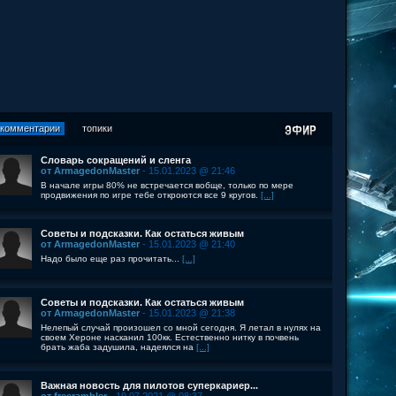
комментарии
топики
Словарь сокращений и сленга
от ArmagedonMaster
- 15.01.2023 @ 21:46
В начале игры 80% не встречается вобще, только по мере
продвижения по игре тебе откроются все 9 кругов.
[...]
Советы и подсказки. Как остаться живым
от ArmagedonMaster
- 15.01.2023 @ 21:40
Надо было еще раз прочитать...
[...]
Советы и подсказки. Как остаться живым
от ArmagedonMaster
- 15.01.2023 @ 21:38
Нелепый случай произошел со мной сегодня. Я летал в нулях на
своем Хероне насканил 100кк. Естественно нитку в почвень
брать жаба задушила, надеялся на
[...]
Важная новость для пилотов суперкариер...