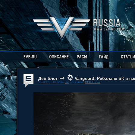
Дев блог
Vanguard: Ребаланс БК и на
15.09.2015 02:34 by
.up
| Источник:
CCP Fozzie