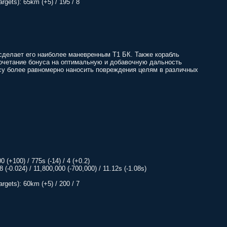
rgets): 65km (+5) / 195 / 8
сделает его наиболее маневренным Т1 БК. Также корабль
Сочетание бонуса на оптимальную и добавочную дальность
ксу более равномерно наносить повреждения целям в различных
 (+100) / 775s (-14) / 4 (+0.2)
68 (-0.024) / 11,800,000 (-700,000) / 11.12s (-1.08s)
rgets): 60km (+5) / 200 / 7