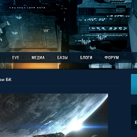
ви БК
E