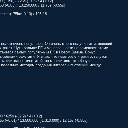
 (+150) / 725s (+1.5) / 4 (+0.2)
.63 (-0.03) / 13,250,000 / 11.75s (-0.55s)
rgets): 75km (+10) / 195 / 8
 целом очень популярен. Он очень много получил от изменений
х ракет. Чуть больше ПГ и маневренности не помешает этому
 останется самым популярным БК в Новом Эдеме. Бонус
тяжёлыми ракетами. Я знаю, что некоторые игроки останутся
ключительно кинетикой, но мы считаем, что бонус
ь полезным методом создания интересных отличий между
 / 625s (-32.9) / 4 (+0.2)
0.65 (+0.01) / 13,500,000 (-1,310,000) / 12.16s (-0.98s)