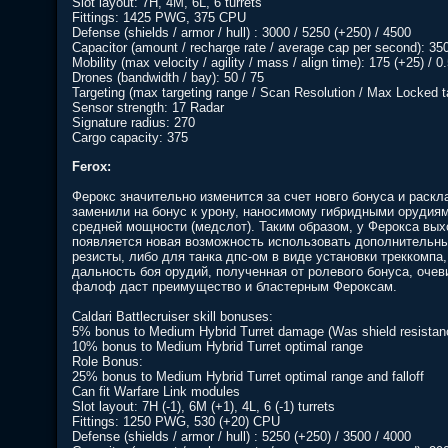
Slot layout: 7H, 4M, 6L, 6 turrets
Fittings: 1425 PWG, 375 CPU
Defense (shields / armor / hull) : 3000 / 5250 (+250) / 4500
Capacitor (amount / recharge rate / average cap per second): 350
Mobility (max velocity / agility / mass / align time): 175 (+25) / 
Drones (bandwidth / bay): 50 / 75
Targeting (max targeting range / Scan Resolution / Max Locked ta
Sensor strength: 17 Radar
Signature radius: 270
Cargo capacity: 375
Ferox:
Ферокс значительно изменится за счет новго бонуса и раск
заменили на бонус к урону, наносимому гибридными орудиям
средней мощности (медслот). Таким образом, у Ферокса вых
появляется новая возможность использовать дополнительны
резисты, либо для танка дпс-ом в виде установки треккомпа
дальность боя орудий, полученная от ролевого бонуса, очев
фалоф даст преимущество и бластерным Фероксам.
Caldari Battlecruiser skill bonuses:
5% bonus to Medium Hybrid Turret damage (Was shield resistan
10% bonus to Medium Hybrid Turret optimal range
Role Bonus:
25% bonus to Medium Hybrid Turret optimal range and falloff
Can fit Warfare Link modules
Slot layout: 7H (-1), 6M (+1), 4L, 6 (-1) turrets
Fittings: 1250 PWG, 530 (+20) CPU
Defense (shields / armor / hull) : 5250 (+250) / 3500 / 4000