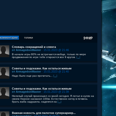
комментарии
топики
Словарь сокращений и сленга
от ArmagedonMaster
- 15.01.2023 @ 21:46
В начале игры 80% не встречается вобще, только по мере
продвижения по игре тебе откроются все 9 кругов.
[...]
Советы и подсказки. Как остаться живым
от ArmagedonMaster
- 15.01.2023 @ 21:40
Надо было еще раз прочитать...
[...]
Советы и подсказки. Как остаться живым
от ArmagedonMaster
- 15.01.2023 @ 21:38
Нелепый случай произошел со мной сегодня. Я летал в нулях на
своем Хероне насканил 100кк. Естественно нитку в почвень
брать жаба задушила, надеялся на
[...]
Важная новость для пилотов суперкариер...