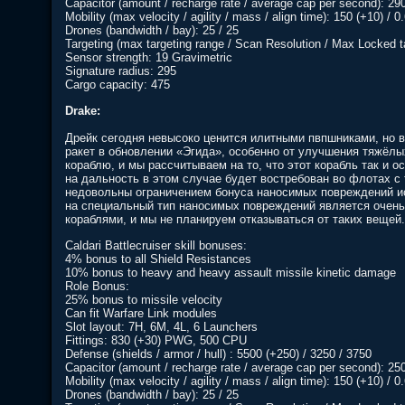
Capacitor (amount / recharge rate / average cap per second): 2900
Mobility (max velocity / agility / mass / align time): 150 (+10) / 0
Drones (bandwidth / bay): 25 / 25
Targeting (max targeting range / Scan Resolution / Max Locked ta
Sensor strength: 19 Gravimetric
Signature radius: 295
Cargo capacity: 475
Drake:
Дрейк сегодня невысоко ценится илитными пвпшниками, но в
ракет в обновлении «Эгида», особенно от улучшения тяжёлы
кораблю, и мы рассчитываем на то, что этот корабль так и
на дальность в этом случае будет востребован во флотах с 
недовольны ограничением бонуса наносимых повреждений ис
на специальный тип наносимых повреждений является очен
кораблями, и мы не планируем отказываться от таких вещей.
Caldari Battlecruiser skill bonuses:
4% bonus to all Shield Resistances
10% bonus to heavy and heavy assault missile kinetic damage
Role Bonus:
25% bonus to missile velocity
Can fit Warfare Link modules
Slot layout: 7H, 6M, 4L, 6 Launchers
Fittings: 830 (+30) PWG, 500 CPU
Defense (shields / armor / hull) : 5500 (+250) / 3250 / 3750
Capacitor (amount / recharge rate / average cap per second): 2500
Mobility (max velocity / agility / mass / align time): 150 (+10) / 
Drones (bandwidth / bay): 25 / 25