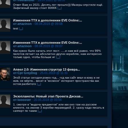
от freerambler
- 19.07.2021 @ 08:37
Ответ Вам из 2021. Десять лет прошло))) Мазеры опустили ещё.
Зафиченый мазер стоит 80ККК
[...]
Изменения ТТХ в дополнении EVE Online:...
от artazinon
- 08.04.2019 @ 09:08
test
[...]
Изменения ТТХ в дополнении EVE Online:...
от artazinon
- 08.04.2019 @ 09:07
Как нужно было начать этот пост: .....и нам всё равно, что 99%
пилотов летает на абсолютно других кораблях, нам интересно
только одно, чтобы больше иг
[...]
Апвел 2.0: Изменения структур 13 февра...
от Cpt GreyDog
- 25.01.2019 @ 11:31
Этой статье сегодня ровно год... год как сайт впал в кому и не
жив, не мёртв... висит в "космосе" интернет пространства как
остов разбитого
[...]
Экзопланеты: Новый этап Проекта Дискав...
от looooser
- 20.05.2018 @ 03:56
1. смотри в "выдача предметов" или как оно там на русском
клиенте, на иконке 3 коробки пирамидкой. 2. сразу надо писать в
саппорт по таким
[...]