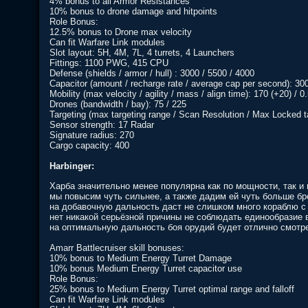
4% bonus to all Armor Resistances
10% bonus to drone damage and hitpoints
Role Bonus:
12.5% bonus to Drone max velocity
Can fit Warfare Link modules
Slot layout: 5H, 4M, 7L, 4 turrets, 4 Launchers
Fittings: 1100 PWG, 415 CPU
Defense (shields / armor / hull) : 3000 / 5500 / 4000
Capacitor (amount / recharge rate / average cap per second): 300
Mobility (max velocity / agility / mass / align time): 170 (+20) / 
Drones (bandwidth / bay): 75 / 225
Targeting (max targeting range / Scan Resolution / Max Locked ta
Sensor strength: 17 Radar
Signature radius: 270
Cargo capacity: 400
Harbinger:
Харба значительно менее популярна как по мощности, так и 
мы повысим чуть сильнее, а также дадим ей чуть больше бро
на добавочную дальность даст не слишком много кораблю с 
нет никакой серьёзной причины не соблюдать единообразие 
на оптимальную дальность боя орудий будет отлично смотрет
Amarr Battlecruiser skill bonuses:
10% bonus to Medium Energy Turret Damage
10% bonus Medium Energy Turret capacitor use
Role Bonus:
25% bonus to Medium Energy Turret optimal range and falloff
Can fit Warfare Link modules