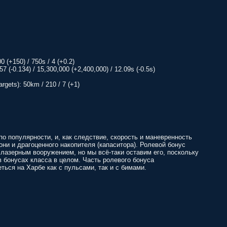
0 (+150) / 750s / 4 (+0.2)
0.57 (-0.134) / 15,300,000 (+2,400,000) / 12.09s (-0.5s)
rgets): 50km / 210 / 7 (+1)
по популярности, и, как следствие, скорость и маневренность
ни и драгоценного накопителя (капаситора). Ролевой бонус
лазерным вооружением, но мы всё-таки оставим его, поскольку
в бонусах класса в целом. Часть ролевого бонуса
ься на Харбе как с пульсами, так и с бимами.