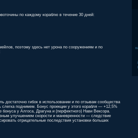
рвоточины по каждому кораблю в течение 30 дней:
мейлов, поэтому здесь нет урона по сооружениям и по
ма
:
ль достаточно гибок в использовании и по отзывам сообщества
ь слегка поднимем. Бонус проекции у этого корабля — +12,5%
е бонуса у Алгоса, Драгуна и (перфектного) Нави Вексора.
ёзным улучшением скорости и маневренности — следствие
сировать отрицательные последствия установки больших