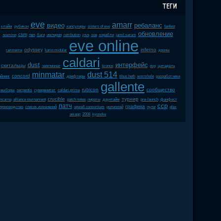
eve
amarr
видео
ребаланс
клайм
рубикон
капсулиры
sisters of eve
fanfest
обновление
csm
мелочи
пвп
баги
империя
retribution
jove
soe
корабли
jamil sarum
eve online
odyssey
inferno
галленте
karin midular
дроны
caldari
dust
интерфейс
скитальцы
чемпионат
kronos
pvp
цитадель
minmatar
dust 514
concord
йнинг
дрифтеры
tibus heth
wormhole
разработчики
gallente
rubicon
сообщество
выборы
serpentis
суверенитет
caldari prime
crucible
турнир
incarna
alliance tournament
patch notes
пираты
даунтайм
pre-launch
фанфест
патч
ccp
графика
производство
список изменений
upwell consortium
ролеплей
нули
plex
амарр
2008
kyonoke