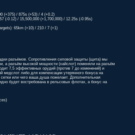
0 (+375) / 875s (+53) / 4 (+0.2)
0.57 (-0.12) / 15,500,000 (+1,700,000) / 12.25s (-0.95s)
rgets): 65km (+10) / 210 / 7 (+1)
ладки разъёмов. Сопротивления силовой защиты (щита) мы
и, а разъём высокой мощности (хайслот) поменяли на разъём
одит 7,5 эффективных орудий (против 7 до изменений) и
й медслот либо для компенсации утерянного бонуса на
, сетки или чего ваша душа пожелает. Дополнительная
идно будет востребована в рельсовых флотах, а бонус на
ces)