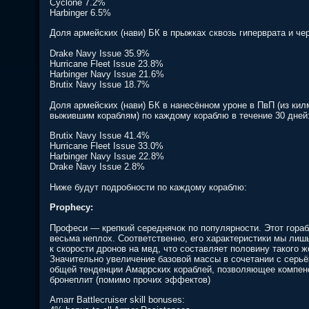
Cyclone 7.2%
Harbinger 6.5%
Доля армейских (нави) БК в прыжках сквозь гиперврата и че
Drake Navy Issue 35.9%
Hurricane Fleet Issue 23.8%
Harbinger Navy Issue 21.6%
Brutix Navy Issue 18.7%
Доля армейских (нави) БК в нанесённом уроне в ПвП (из кил
выжившим кораблям) по каждому кораблю в течение 30 дней
Brutix Navy Issue 41.4%
Hurricane Fleet Issue 33.0%
Harbinger Navy Issue 22.8%
Drake Navy Issue 2.8%
Ниже будут подробности по каждому кораблю:
Prophecy:
Професи — крепкий середнячок по популярности. Этот гораб
весьма неплох. Соответственно, его характеристики мы лиш
к скорости дронов на мвд, что составляет половину такого ж
Значительно увеличение базовой массы в сочетании с серь
общей тенденции Амаррских кораблей, позволяющее компен
бронеплит (помимо прочих эффектов)
Amarr Battlecruiser skill bonuses: