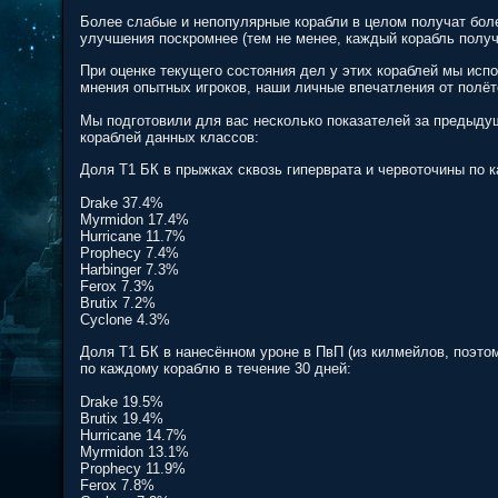
Более слабые и непопулярные корабли в целом получат бол
улучшения поскромнее (тем не менее, каждый корабль получ
При оценке текущего состояния дел у этих кораблей мы исп
мнения опытных игроков, наши личные впечатления от полёт
Мы подготовили для вас несколько показателей за предыду
кораблей данных классов:
Доля Т1 БК в прыжках сквозь гиперврата и червоточины по 
Drake 37.4%
Myrmidon 17.4%
Hurricane 11.7%
Prophecy 7.4%
Harbinger 7.3%
Ferox 7.3%
Brutix 7.2%
Cyclone 4.3%
Доля Т1 БК в нанесённом уроне в ПвП (из килмейлов, поэто
по каждому кораблю в течение 30 дней:
Drake 19.5%
Brutix 19.4%
Hurricane 14.7%
Myrmidon 13.1%
Prophecy 11.9%
Ferox 7.8%