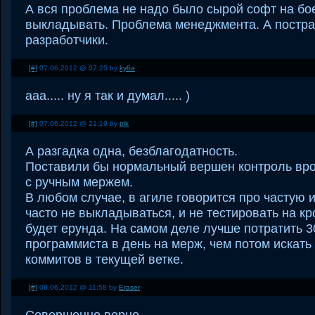
А вся проблема не надо было сырой софт на бо
выкладывать. Проблема менеджмента. А пострад
разработчики.
[#]
07.06.2012 @ 07:25 by
ky6a
ааа..... ну я так и думал..... )
[#]
07.06.2012 @ 21:19 by
trik
А разгадка одна, безблагодатность.
Поставили бы нормальный вершен контроль вро
с ручным мержем.
В любом случае, в агиле говорится про частую 
часто не выкладываться, и не тестировать на к
будет ерунда. На самом деле лучше потратить 
программиста в день на мерж, чем потом искать
коммитов в текущей ветке.
[#]
08.06.2012 @ 11:58 by
Eraser
Совершенно верно