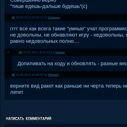
"тише едешь-дальше будешь"(с)
[#]
09.06.2012 @ 06:11 by
Cerberus
гггг все как всега такие "умные" учат программи
не довольны, не обнавляют игру - недовольны, 
равно недовольных полно....
[#]
09.06.2012 @ 11:03 by
Umbriel
Допиливать на ходу и обновлять - разные ве
[#]
13.06.2012 @ 08:50 by
Gemor2
верните вид ракет как раньше ни черта теперь н
летит