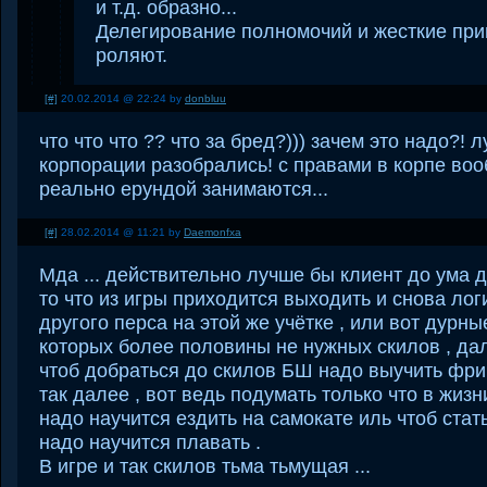
и т.д. образно...
Делегирование полномочий и жесткие при
роляют.
[#]
20.02.2014 @ 22:24 by
donbluu
что что что ?? что за бред?))) зачем это надо?!
корпорации разобрались! с правами в корпе воо
реально ерундой занимаются...
[#]
28.02.2014 @ 11:21 by
Daemonfxa
Мда ... действительно лучше бы клиент до ума д
то что из игры приходится выходить и снова лог
другого перса на этой же учётке , или вот дурн
которых более половины не нужных скилов , да
чтоб добраться до скилов БШ надо выучить фриги
так далее , вот ведь подумать только что в жиз
надо научится ездить на самокате иль чтоб ста
надо научится плавать .
В игре и так скилов тьма тьмущая ...