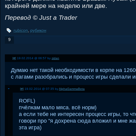
крайней мере на неделю или две.
Перевод © Just a Trader
rubicon
,
рубикон
9
[#]
19.02.2014 @ 06:57 by
zidan
Думаю нет такой необходимости в корпе на 126
с лагами разобрались и процесс игры сделали 
[#]
19.02.2014 @ 07:35 by
AlphaGammaBeta
ROFL)
пчёлкам мало мяса. всё норм)
а если тебе не интересен процесс игры, то чт
говори про "я дохрена сюда вложил и мне жа
эта игра)