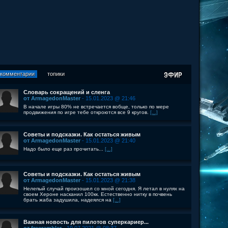
комментарии
топики
Словарь сокращений и сленга
от ArmagedonMaster
- 15.01.2023 @ 21:46
В начале игры 80% не встречается вобще, только по мере
продвижения по игре тебе откроются все 9 кругов.
[...]
Советы и подсказки. Как остаться живым
от ArmagedonMaster
- 15.01.2023 @ 21:40
Надо было еще раз прочитать...
[...]
Советы и подсказки. Как остаться живым
от ArmagedonMaster
- 15.01.2023 @ 21:38
Нелепый случай произошел со мной сегодня. Я летал в нулях на
своем Хероне насканил 100кк. Естественно нитку в почвень
брать жаба задушила, надеялся на
[...]
Важная новость для пилотов суперкариер...