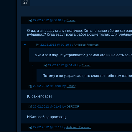
27
[#]
22.02.2012 @ 00:01 by
Eraser
О-да, и в правду станут получше. Хоть не такие убогие как 
нубшипах? Куда ведут врата работающие только для учебны
[#]
22.02.2012 @ 02:16 by
Anticisco Freeman
а чем вам лоу не устраивает? ;) самая что ни на есть зона
[#]
22.02.2012 @ 04:42 by
Eraser
Потому и не устраивает, что сливают тебя там все ко
[#]
22.02.2012 @ 00:01 by
Eraser
[Cloak engage]
[#]
22.02.2012 @ 01:41 by
DERCOR
Ибис вообще красавец.
[#]
22.02.2012 @ 02:14 by
Anticisco Freeman