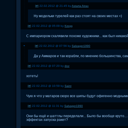
[#]
22.02.2012 @ 21:45 by
Astarta Atrax
Ну модельки турелей как раз стоят на своих местах =)
[#]
22.02.2012 @ 05:09 by
Kregg
C импариором схалявили похоже художники... как был никакой 
[#]
22.02.2012 @ 07:56 by
Salvager1990
Да у Аммаров и так корабли, по мнению большинства, сам
[#]
22.02.2012 @ 07:20 by
doz
хотеть!
[#]
22.02.2012 @ 10:59 by
Saint
Чую я что у матаров скоро все шипы будут офигенно модными
[#]
22.02.2012 @ 11:31 by
Salvager1990
Они бы ещё и шаттлы переделали... Было бы вообще круто... А
эффектах запуска ракет?