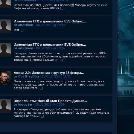
от freerambler
- 19.07.2021 @ 08:37
Ответ Вам из 2021. Десять лет прошло))) Мазеры опустили ещё.
Зафиченый мазер стоит 80ККК
[...]
Изменения ТТХ в дополнении EVE Online:...
от artazinon
- 08.04.2019 @ 09:08
test
[...]
Изменения ТТХ в дополнении EVE Online:...
от artazinon
- 08.04.2019 @ 09:07
Как нужно было начать этот пост: .....и нам всё равно, что 99%
пилотов летает на абсолютно других кораблях, нам интересно
только одно, чтобы больше иг
[...]
Апвел 2.0: Изменения структур 13 февра...
от Cpt GreyDog
- 25.01.2019 @ 11:31
Этой статье сегодня ровно год... год как сайт впал в кому и не
жив, не мёртв... висит в "космосе" интернет пространства как
остов разбитого
[...]
Экзопланеты: Новый этап Проекта Дискав...
от looooser
- 20.05.2018 @ 03:56
1. смотри в "выдача предметов" или как оно там на русском
клиенте, на иконке 3 коробки пирамидкой. 2. сразу надо писать в
саппорт по таким
[...]