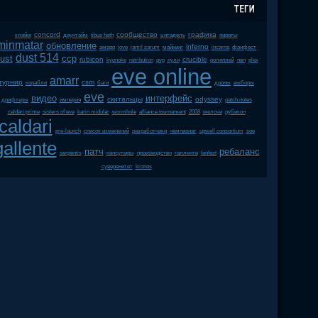
concord
сообщество
графика
клайм
даунтайм
tibus heth
цитадель
пираты
minmatar
обновление
inferno
амарр
jove
jamil sarum
майнинг
incarna
фанфест
dust 514
ust
ccp
rubicon
crucible
kyonoke
retribution
pvp
нули
ролеплей
пвп
plex
eve online
amarr
турнир
csm
корабли
баги
дроны
выборы
eve
видео
интерфейс
скитальцы
odyssey
дрифтеры
империя
patch notes
caldari prime
sisters of eve
karin midular
wormhole
alliance tournament
2008
мелочи
рубикон
caldari
pre-launch
список изменений
разработчики
чемпионат
upwell consortium
soe
gallente
патч
ребаланс
serpentis
капсулиры
производство
галленте
fanfest
суверенитет
kronos