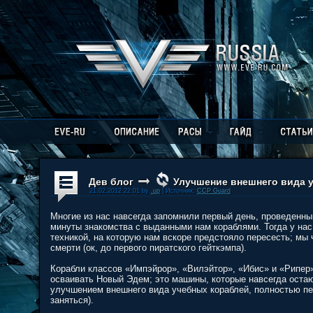
Дев блог
Улучшение внешнего вида 
21.02.2012 22:01 by
.up
| Источник:
CCP Guard
Многие из нас навсегда запомнили первый день, проведенны
минуты знакомства с выданными нам кораблями. Тогда у нас
техникой, на которую нам вскоре предстояло пересесть; мы
смерти (ок, до первого пиратского гейткэмпа).
Корабли классов «Импэйрор», «Вилэйтор», «Ибис» и «Рипер»
осваивать Новый Эдем; это машины, которые навсегда оста
улучшением внешнего вида учебных кораблей, полностью пер
заняться).