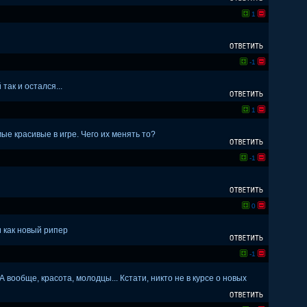
1
-1
так и остался...
1
ые красивые в игре. Чего их менять то?
-1
0
 как новый рипер
-1
 вообще, красота, молодцы... Кстати, никто не в курсе о новых