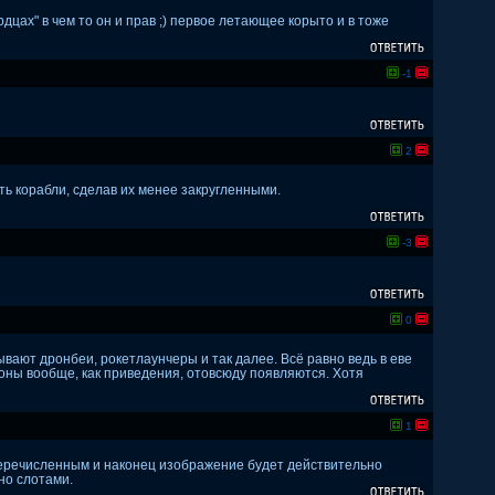
дцах" в чем то он и прав ;) первое летающее корыто и в тоже
-1
2
ь корабли, сделав их менее закругленными.
-3
0
вают дронбеи, рокетлаунчеры и так далее. Всё равно ведь в еве
роны вообще, как приведения, отовсюду появляются. Хотя
1
 перечисленным и наконец изображение будет действительно
но слотами.