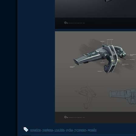
корабли
,
графика
,
crucible
,
нубы
,
туториал
,
дизайн