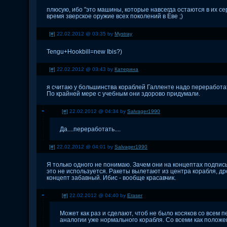
плюсую, ибо "это машины, которые навсегда остаются в их сер
время зверское оружие всех поколений в Еве ;)
[#]
22.02.2012 @ 03:35 by
Mystray
Tengu+Hookbill=new Ibis?)
[#]
22.02.2012 @ 03:43 by
Катерина
я считаю у большинства кораблей Галленте надо переработат
По крайней мере с учебным они здорово придумали.
[#]
22.02.2012 @ 04:34 by
Salvager1990
Да....переработать....
[#]
22.02.2012 @ 04:01 by
Salvager1990
Я только одного не понимаю. Зачем они на концептах подписы
это не используется. Ракеты вылетают из центра корабля, д
концепт забавный. Ибис - вообще красавчик.
[#]
22.02.2012 @ 04:40 by
Eraser
Может как раз и сделают, чтоб не было косяков со всем
аналогии уже нормального корабля. Со всеми как положе