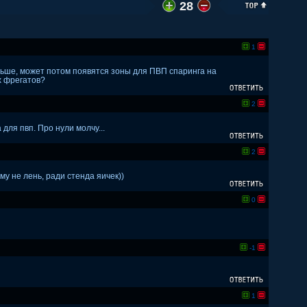
28
1
раньше, может потом появятся зоны для ПВП спаринга на
х фрегатов?
2
 для пвп. Про нули молчу...
2
му не лень, ради стенда яичек))
0
-1
1