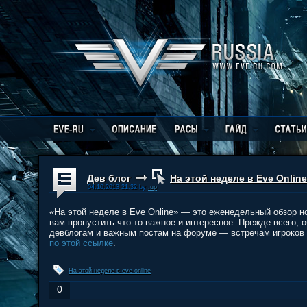
Дев блог
На этой неделе в Eve Onlin
04.10.2013 21:32 by
.up
«На этой неделе в Eve Online» — это еженедельный обзор но
вам пропустить что-то важное и интересное. Прежде всего
девблогам и важным постам на форуме — встречам игроков
по этой ссылке
.
На этой неделе в eve online
0