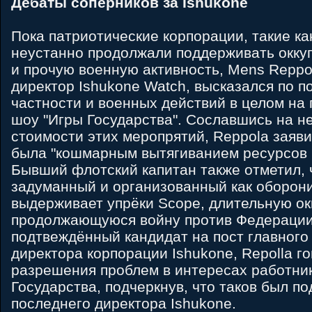
Дебаты соперников за Ishukone
Пока патриотические корпорации, такие ка
неустанно продолжали поддерживать оккуп
и прочую военную активность, Mens Reppo
директор Ishukone Watch, высказался по п
частности и военных действий в целом на 
шоу "Игры Государства". Сославшись на н
стоимости этих меропрятий, Reppola заяви
была "кошмарным вытягиванием ресурсов и
Бывший флотский капитан также отметил, 
задуманный и организованный как оборони
выдерживает упрёки Scope, длительную ок
продолжающуюся войну против Федерации 
подтвеждённый кандидат на пост главного
директора корпорации Ishukone, Repolla г
разрешения проблем в интересах работник
Государства, подчеркнув, что таков был под
последнего директора Ishukone.