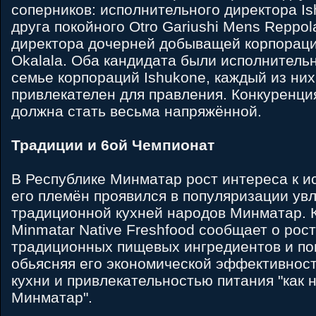
соперников: исполнительного директора Is
друга покойного Otro Gariushi Mens Reppol
директора дочерней добыващей корпорации
Okalala. Оба кандидата были исполнитель
семье корпораций Ishukone, каждый из них
привлекателен для правления. Конкуренци
должна стать весьма напряжённой.
Традиции и 6ой Чемпионат
В Республике Минматар рост интереса к и
его племён проявился в популяризации ув
традиционной кухней народов Минматар. 
Minmatar Native Freshfood сообщает о рос
традиционных пищевых ингредиентов и пов
обьясняя его экономической эффективнос
кухни и привлекательностью питания "как
Минматар".