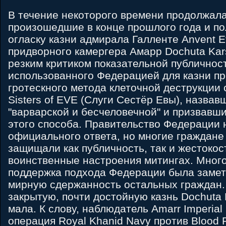
В течение некоторого времени продолжала
произошедшие в конце прошлого года и п
огласку казни адмирала Галленте Anvent E
придворного камергера Амарр Dochuta Kar
резким критиком показательной публичнос
использованного Федерацией для казни пре
гротескного метода клеточной деструкции 
Sisters of EVE (Слуги Сестёр Евы), назвав
"варварской и бесчеловечной" и призвавш
этого способа. Правительство Федерации 
официального ответа, но многие граждане
защищали как публичность, так и жестокос
воинственные настроения митингах. Мног
поддержка подхода Федерации была замет
мирную сдержанность остальных граждан.
закрытую, почти достойную казнь Dochuta 
мала. К слову, наблюдатель Amarr Imperial
операция Royal Khanid Navy против Blood R