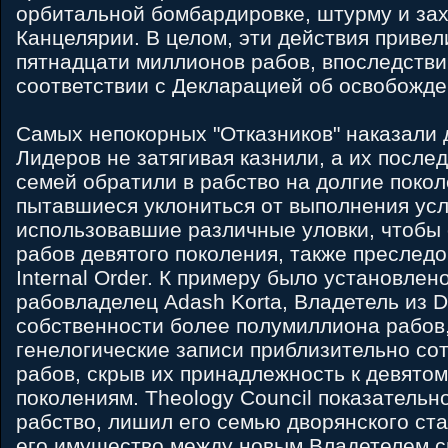
орбитальной бомбардировке, штурму и зах
Канцелярии. В целом, эти действия привел
пятнадцати миллионов рабов, впоследств
соответствии с Декларацией об освобожде
Самых непокорных "Отказников" наказали 
Лидеров не затягивая казнили, а их после
семей обратили в рабство на долгие покол
пытавшиеся уклониться от выполнения усл
использовавшие различные уловки, чтобы 
рабов девятого поколения, также преследов
Internal Order. К примеру было установлен
рабовладелец Adash Korta, Владетель из 
собственности более полумиллиона рабов
генелогические записи приблизительно со
рабов, скрыв их принадлежность к девято
поколениям. Theology Council показательно
рабство, лишил его семью дворянского ст
его имущество между новым Владетелем с