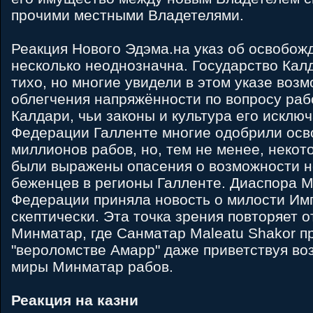
прочими местными Владетелями.
Реакция Нового Эдэма.на указ об освобож
несколько неоднозначна. Государство Кал
тихо, но многие увидели в этом указе воз
облегчения напряжённости по вопросу раб
Калдари, чьи законы и культура его исклю
Федерации Галленте многие одобрили осв
миллионов рабов, но, тем не менее, неко
были выражены опасения о возможности н
беженцев в регионы Галленте. Диаспора 
Федерации приняла новость о милости Имп
скептически. Эта точка зрения повторяет о
Минматар, где Санматар Maleatu Shakor п
"вероломстве Амарр" даже приветствуя в
миры Минматар рабов.
Реакция на казни