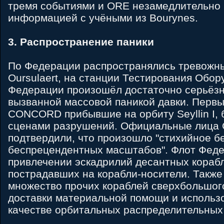
тремя событиями и ORE незамедлительно 
информацией с учёными из Bourynes.
3. Распространение паники
По Федерации распространялись тревожны
Oursulaert, на станции Тестирования Обо
Федерации произошёл достаточно серьёз
вызванной массовой паникой давки. Перв
CONCORD прибывшие на орбиту Seyllin I,
сценами разрушений. Официальные лиц
подтвердили, что произошло "стихийное б
беспрецендентных масштабов". Флот Феде
привлечении эскадрилий десантных корабл
пострадавших на корабли-носители. Также
множество прочих кораблей сверхбольшог
доставки материальной помощи и использо
качестве орбитальных распределительных 