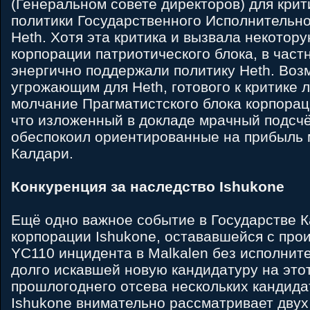
(Генеральном совете директоров) для крит
политики Государственного Исполнительно
Heth. Хотя эта критика и вызвала некотор
корпорации патриотического блока, в частн
энергично поддержали политику Heth. Во
угрожающим для Heth, готового к критике 
молчание Прагматистского блока корпорац
что изложенный в докладе мрачный подсч
обеспокоил ориентированные на прибыль 
Калдари.
Конкуренция за наследство Ishukone
Ещё одно важное событие в Государстве К
корпорации Ishukone, остававшейся с про
YC110 инцидента в Malkalen без исполнит
долго искавшей новую кандидатуру на этот
прошлогоднего отсева нескольких кандида
Ishukone внимательно рассматривает дву