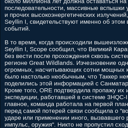
около миллиона лет должна оставаться на
последовательности, массивные вспышки 
и прочих высокоэнергетических излучений
Seyllin I, свидетельствуют именно об этом
событий.
В то время, когда происходили вышеизло
Seyllin I, Scope сообщил, что Великий Кар
без вести после прохождения сквозь сист
регионе Great Wildlands. Изчезновение одн
огромных, насчитывающих сотни мощных 
было настолько необычным, что Таккер н
поделились этой информацией с Санматар
Кроме того, ORE подтвердила пропажу их 
экспедиции, работавшей в системе 3HQC-I.
главное, команда работала на первой план
перед самой потерей связи сообщила о "
ударе или применении иного, вызвавшего
импульс, оружия". Никто не пропустил схо