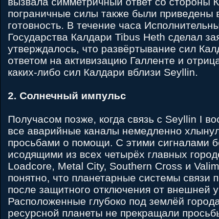
вызвала симметричный ответ со стороны К
пограничные силы также были приведены 
готовность. В течение часа Исполнительн
Государства Калдари Tibus Heth сделал за
утверждалось, что развёртывание сил Кал
ответом на активизацию Галленте и отриц
каких-либо сил Калдари вблизи Seyllin.
2. Солнечный импульс
Получасом позже, когда связь с Seyllin I в
все аварийные каналы немедленно хлынул
просьбами о помощи. С этими сигналами б
исодящими из всех четырёх главных горо
Loadcore, Metal City, Southern Cross и Vali
понятно, что планетарные системы связи 
после защитного отключения от внешней у
Расположенные глубоко под землёй город
ресурсной планеты не прекращали просьб