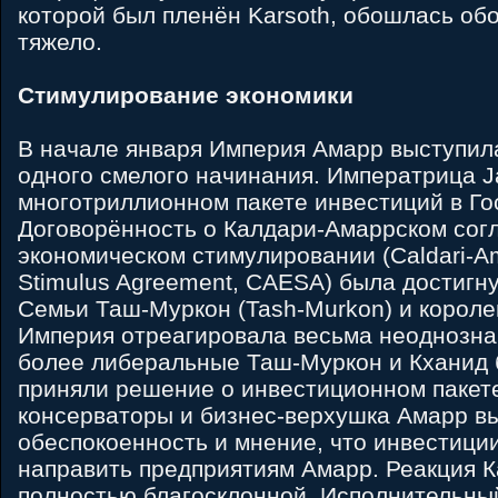
которой был пленён Karsoth, обошлась об
тяжело.
Стимулирование экономики
В начале января Империя Амарр выступил
одного смелого начинания. Императрица Ja
многотриллионном пакете инвестиций в Го
Договорённость о Калдари-Амаррском сог
экономическом стимулировании (Caldari-A
Stimulus Agreement, CAESA) была достигн
Семьи Таш-Муркон (Tash-Murkon) и короле
Империя отреагировала весьма неоднознач
более либеральные Таш-Муркон и Кханид 
приняли решение о инвестиционном пакет
консерваторы и бизнес-верхушка Амарр в
обеспокоенность и мнение, что инвестици
направить предприятиям Амарр. Реакция 
полностью благосклонной, Исполнительный