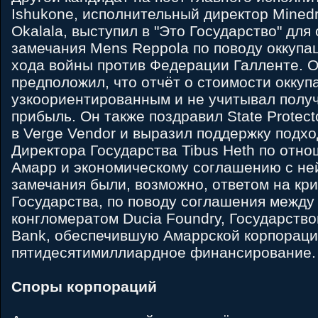
Ishukone, исполнительный директор Minedri
Okalala, выступил в "Это Государство" для 
замечания Mens Reppola по поводу оккупац
хода войны против Федерации Галленте. O
предположил, что отчёт о стоимости окку
узкоориентированным и не учитывал полу
прибыль. Он также поздравил State Protecto
в Verge Vendor и выразил поддержку подх
Директора Государства Tibus Heth по отн
Амарр и экономическому соглашению с не
замечания были, возможно, ответом на кри
Государства, по поводу соглашения межд
конгломератом Ducia Foundry, Государство
Bank, обеспечившую Амаррской корпорац
пятидесятимиллиардное финансирование.
Споры корпораций