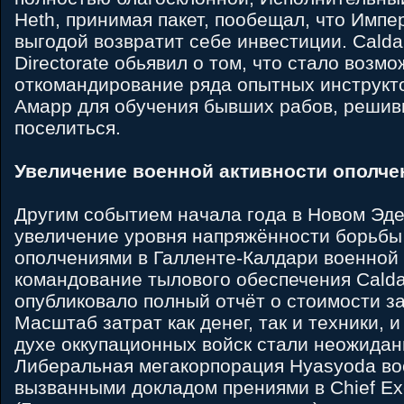
Heth, принимая пакет, пообещал, что Импе
выгодой возвратит себе инвестиции. Caldar
Directorate обьявил о том, что стало возм
откомандирование ряда опытных инструкт
Амарр для обучения бывших рабов, решив
поселиться.
Увеличение военной активности ополче
Другим событием начала года в Новом Эд
увеличение уровня напряжённости борьбы
ополчениями в Галленте-Калдари военной 
командование тылового обеспечения Calda
опубликовало полный отчёт о стоимости зах
Масштаб затрат как денег, так и техники, 
духе оккупационных войск стали неожидан
Либеральная мегакорпорация Hyasyoda во
вызванными докладом прениями в Chief Exe