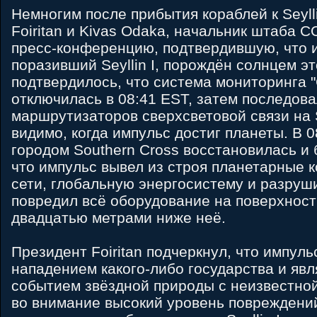
Немногим после прибытия кораблей к Seyll
Foiritan и Kivas Odaka, начальник штаба
пресс-конференцию, подтвердившую, что 
поразивший Seyllin I, порождён солнцем э
подтвердилось, что система мониторинга 
отключилась в 08:41 EST, затем последов
маршрутизаторов сверхсветовой связи на Se
видимо, когда импульс достиг планеты. В 0
городом Southern Cross восстановилась и
что импульс вывел из строя планетарные
сети, глобальную энергосистему и разруш
повредил всё оборудование на поверхност
двадцатью метрами ниже неё.
Президент Foiritan подчеркнул, что импуль
нападением какого-либо государства и яв
событием звёздной природы с неизвестно
во внимание высокий уровень повреждений