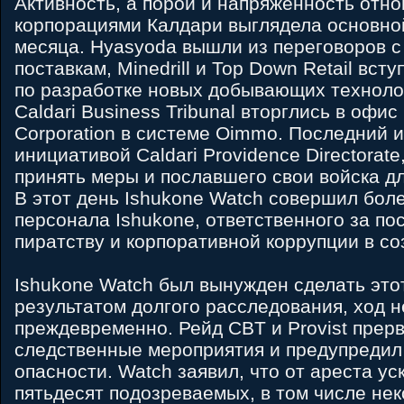
Активность, а порой и напряжённость отн
корпорациями Калдари выглядела основно
месяца. Hyasyoda вышли из переговоров с 
поставкам, Minedrill и Top Down Retail вст
по разработке новых добывающих техноло
Caldari Business Tribunal вторглись в офис
Corporation в системе Oimmo. Последний 
инициативой Caldari Providence Directorat
принять меры и пославшего свои войска дл
В этот день Ishukone Watch совершил бол
персонала Ishukone, ответственного за по
пиратству и корпоративной коррупции в со
Ishukone Watch был вынужден сделать этот
результатом долгого расследования, ход н
преждевременно. Рейд CBT и Provist прерв
следственные мероприятия и предупредил
опасности. Watch заявил, что от ареста ус
пятьдесят подозреваемых, в том числе не