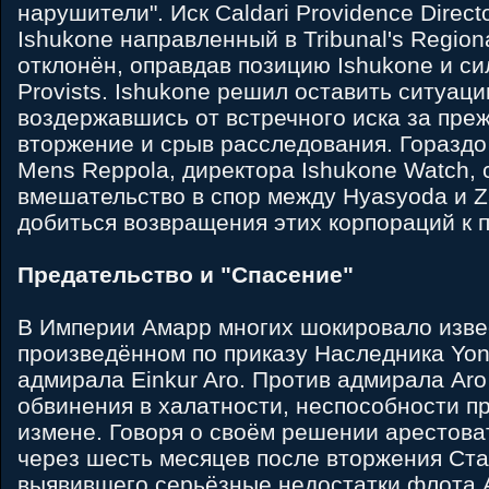
нарушители". Иск Caldari Providence Direct
Ishukone направленный в Tribunal's Region
отклонён, оправдав позицию Ishukone и с
Provists. Ishukone решил оставить ситуацию
воздержавшись от встречного иска за пр
вторжение и срыв расследования. Гораздо
Mens Reppola, директора Ishukone Watch, 
вмешательство в спор между Hyasyoda и Z
добиться возвращения этих корпораций к 
Предательство и "Спасение"
В Империи Амарр многих шокировало изве
произведённом по приказу Наследника Yoni
адмирала Einkur Aro. Против адмирала Ar
обвинения в халатности, неспособности п
измене. Говоря о своём решении арестова
через шесть месяцев после вторжения Ст
выявившего серьёзные недостатки флота 