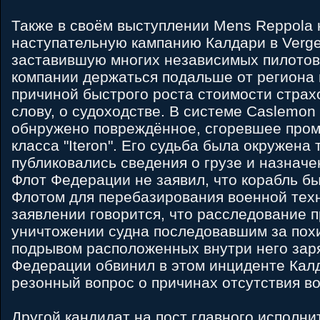
Также в своём выступлении Mens Reppola 
наступательную кампанию Калдари в Verge
заставившую многих независимых пилотов
компании держаться подальше от региона
причиной быстрого роста стоимости страхо
слову, о судоходстве. В системе Caslemon
обнружено повреждённое, сгоревшее про
класса "Iteron". Его судьба была окружена 
публиковались сведения о грузе и назначен
Флот Федерации не заявил, что корабль б
Флотом для перебазирования военной техн
заявлении говорится, что расследование 
уничтожении судна последовавшим за пох
подрывом расположенных внутри него зар
Федерации обвинил в этом инциденте Калд
резонный вопрос о причинах отсутствия во
Другой кандидат на пост главного исполни