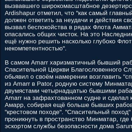
вызвавшего широкомасштабное дезертирст
Ardishapur отметил, что "как самый главны
должен ответить за неудачи и действия св
вызвал беспокойства в рядах Флота Аммат
опасались общих чисток. На это Наследник 
ещё нужно решить насколько глубоко Фло
некомпетентностью".
В самом Amarr харизматичный бывший раб
Спасительной Церкви Благословенного Слу
обьявил о своём намерении возглавить "с
из Amarr в Pator, родную систему Минмат
двумястами четырнадцатью бывшими рабам
Amarr на зафрахтованном судне и сделал 
Амарр, собирая ещё больше бывших рабов
"крестовом походе". "Спасительный поход"
проникнуть в пространство Минматар, где 
эскортом службы безопасности дома Sarum