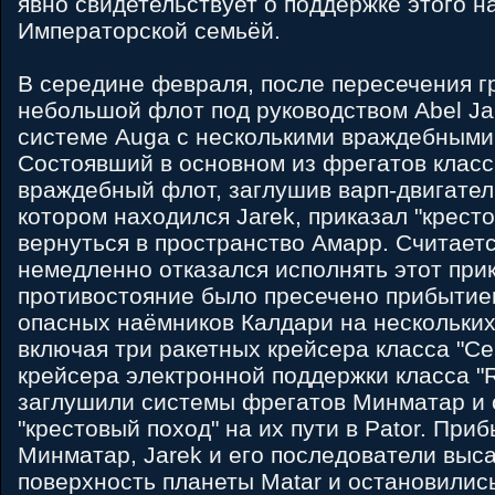
явно свидетельствует о поддержке этого н
Императорской семьёй.
В середине февраля, после пересечения 
небольшой флот под руководством Abel Ja
системе Auga с несколькими враждебными
Состоявший в основном из фрегатов класса 
враждебный флот, заглушив варп-двигател
котором находился Jarek, приказал "крест
вернуться в пространство Амарр. Считается
немедленно отказался исполнять этот прик
противостояние было пресечено прибытие
опасных наёмников Калдари на нескольки
включая три ракетных крейсера класса "Cer
крейсера электронной поддержки класса "
заглушили системы фрегатов Минматар и
"крестовый поход" на их пути в Pator. При
Минматар, Jarek и его последователи выс
поверхность планеты Matar и остановилис