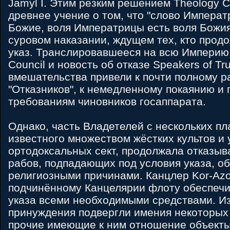
Jamyl I. Этим резким решением Theology C
древнее учение о том, что "слово Императ
Божие, воля Императрицы есть воля Божия
суровом наказании, ждущем тех, кто прод
указ. Транслировавшееся на всю Империю
Council и новость об отказе Speakers of Tru
вмешательства привели к почти полному р
"Отказников", к немедленному покаянию и
требованиям чиновников госаппарата.
Однако, часть Владетелей с нескольких пла
известного множеством жёстких культов и 
ортодоксальных сект, продолжала отказыв
рабов, подпадающих под условия указа, о
религиозными причинами. Канцлер Kor-Azo
подчинённому Канцелярии флоту обеспеч
указа всеми необходимыми средствами. Из
принуждения подвергли имения некоторых 
прочие имеющие к ним отношение объект