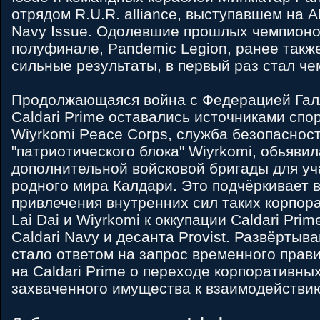
отрядом R.U.R. alliance, выступавшем на A
Navy Issue. Одолевшие прошлых чемпионов
полуфинале, Pandemic Legion, ранее такж
сильные результаты, в первый раз стал ч
Продолжающаяся война с Федерацией Галл
Caldari Prime оставались источниками спо
Wiyrkomi Peace Corps, служба безопаснос
"патриотического блока" Wiyrkomi, обьявил
дополнительной войсковой бригады для уч
родного мира Калдари. Это подчёркивает 
привлечения внутренних сил таких корпорац
Lai Dai и Wiyrkomi к оккупации Caldari Pri
Caldari Navy и десанта Provist. Развёртыв
стало ответом на запрос временного прав
на Caldari Prime о переходе корпоративны
захваченного имущества к взаимодействию