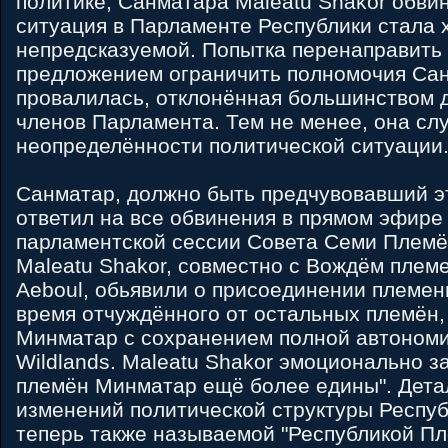
политике, Санматара Maleatu Shakor обвин
ситуация в Парламенте Республики стала 
непредсказуемой. Попытка перенаправить
предложением ограничить полномочия Са
провалилась, отклонённая большинством
членов Парламента. Тем не менее, она сл
неопределённости политической ситуации
Санматар, должно быть предчувовавший эт
ответил на все обвинения в прямом эфире
парламентской сессии Совета Семи Плем
Maleatu Shakor, совместно с Вождём племе
Aeboul, обьявили о присоединении племени
время отчуждённого от остальных племён,
Минматар с сохранением полной автономии
Wildlands. Maleatu Shakor эмоционально з
племён Минматар ещё более едины". Детал
изменений политической структуры Респу
теперь также называемой "Республикой Пл