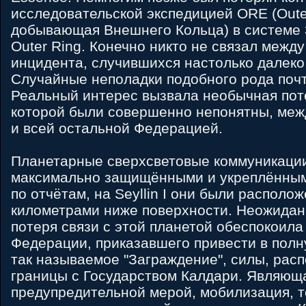
исследовательской экспедицией ORE (Outer
добывающая Внешнего Кольца) в системе
Outer Ring. Конечно никто не связал между
инцидента, случившихся настолько далеко 
Случайные неполадки подобного рода почт
Реальный интерес вызвала необычная пот
которой были совершенно непонятны, между
и всей остальной Федерацией.
Планетарные сверхсветовые коммуникации
максимально защищёнными и укреплёнными
по отчётам, на Seyllin I они были располо
километрами ниже поверхности. Неожидан
потеря связи с этой планетой обеспокоил
Федерации, приказавшего привести в полн
так называемое "Заграждение", силы, рас
границы с Государством Калдари. Являющ
предупредительной мерой, мобилизация, т