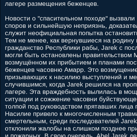
лагере размещения беженцев.
Новости о "спасительном походе" вызвали 
споров и сильнейшую неприязнь, доказате
служит неофициальная попытка остановить
Тем не менее, как вернувшиеся на родину
гражданство Республики рабы, Jarek с по
могли быть остановлены правительством 
возмущённом их прибытием и планами пос
беженцев часовню Амарр. Это возмущение
призывающих к насилию выступлений и ме
случившимся, когда Jarek решился на проп
лагере. Эта враждебность вылилась в мо
ситуации и сожжение часовни буйствующе
толпой под руководством прятавших лица 
Насилие привело к многочисленным травма
смертельным, среди последователей Jarek
отклонили жалобы на слишком позднее пр
и пожарных. В свою очередь, Abel Jarek д