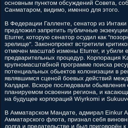
основным пунктом обсуждений Совета, со
Санматаром, видимо, именно для этого.
В Федерации Галленте, сенатор из Интаки 
предложил запретить публичные экзекуции
Eturrer, которую сенатор осудил как "позо
зрелище". Законопроект встретили критико
отмечен масштаб измены Eturrer, и убили 
предварительных процедур. Корпорация Ka
крупномасштабной программе поиска ресу
потенциальных обьектов колонизации в рег
являвшимся сценой боевых действий меж
Калдари. Вскоре последовали обьявления о
планируемом освоении региона, и касающи
на будущее корпораций Wiyrkomi и Sukuuv
В Амматарском Мандате, адмирал Einkur A
Амматарского флота, признал себя винов
долга и предательстве и был приговорён к