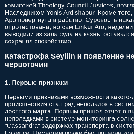
комиссией Theology Council Justices, возг
Наследником Yonis Ardishapur. Кроме того
Apo повергнута в рабство. Суровость нака
опротестована, но сам Einkur Aro, неделей 
выводили из зала суда на казнь, оставалс
сохранял спокойствие.
Катастрофа Seyllin и появление 
червоточин
1. Первые признаки
Первыми признаками возможности какого-
происшествия стал ряд неполадок в систе
десятого марта. Первым пришёл отчёт о 
неполадками в системе мониторинга солне
"Cassandra" задержках транспорта в систем
Essence. Немногим позже был потерян кон