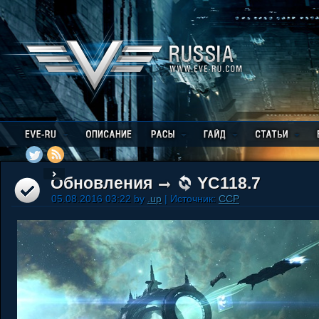
Обновления
YC118.7
05.08.2016 03:22 by
.up
| Источник:
CCP