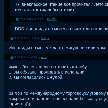
Ты внеклассное чтение всё прочитал? Лето ск
вместо этого жалобы готовит...
[#]
05.08.2016 @ 07:08 by
FlexMSL
DDD Инвалиды по мозгу на всяк тоже отпиши
[#]
05.08.2016 @ 11:16 by
Ecilopp
Инвалиды по мозгу к данте мигурелве или макст
[#]
06.08.2016 @ 08:26 by
xentr
имхо - бессмысленно готовить жалобу.
1. вы обязаны проживать в исландии.
2. вы согласились с еулой.
ps я хз по международному торгово\услуговому п
микрософт и варгеи - вас послали бы сразу еще
юристов)))