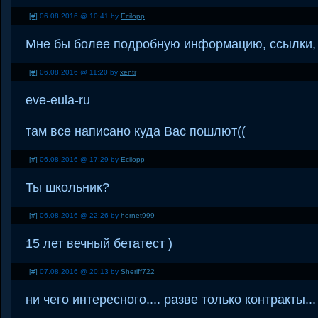
[#]
06.08.2016 @ 10:41 by
Ecilopp
Мне бы более подробную информацию, ссылки, с
[#]
06.08.2016 @ 11:20 by
xentr
eve-eula-ru
там все написано куда Вас пошлют((
[#]
06.08.2016 @ 17:29 by
Ecilopp
Ты школьник?
[#]
06.08.2016 @ 22:26 by
hornet999
15 лет вечный бетатест )
[#]
07.08.2016 @ 20:13 by
Sheriff722
ни чего интересного.... разве только контракты...