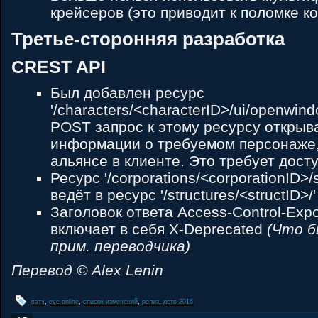
крейсеров (это приводит к поломке к
Третье-сторонняя разработка
CREST API
Был добавлен ресурс
'/characters/<characterID>/ui/openwind
POST запрос к этому ресурсу открыв
информации о требуемом персонаже,
альянсе в клиенте. Это требует доступ
Ресурс '/corporations/<corporationID>/s
ведёт в ресурс '/structures/<structID>/'
Заголовок ответа Access-Control-Exp
включает в себя X-Deprecated
(Что б
прим. переводчика)
Перевод © Alex Lenin
патч
,
eve online
,
список изменений
,
релиз
,
лето 2016