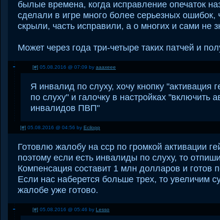
былые времена, когда исправление опечаток на
сделали в игре много более серьезных ошибок, 
скрыли, часть исправили, а о многих и сами не з
Может через года три-четыре таких патчей и пол
[#]
05.08.2016 @ 07:09 by
aaaxeee
Я инвалид по слуху, хочу кнопку "активация 
по слуху" и галочку в настройках "включить
инвалидов ПВП"
[#]
05.08.2016 @ 04:56 by
Ecilopp
Готовлю жалобу на сср по громкой активации ге
поэтому если есть инвалиды по слуху, то отпиш
Компенсация составит 1 млн долларов и готов п
Если нас наберется больше трех, то увеличим с
жалобе уже готово.
[#]
05.08.2016 @ 05:46 by
Lesso