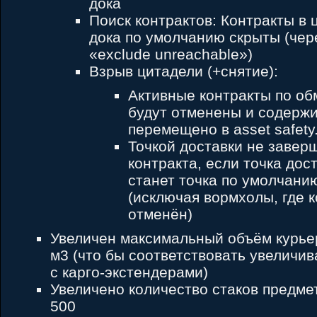
дока
Поиск контрактов: Контракты в 
дока по умолчанию скрыты (чер
«exclude unreachable»)
Взрыв цитадели (+снятие):
Активные контракты по об
будут отменены и содерж
перемещено в asset safety
Точкой доставки не завер
контракта, если точка дос
станет точка по умолчанию
(исключая вормхолы, где к
отменён)
Увеличен максимальный объём курьер
м3 (что бы соответствовать увеличи
с карго-экстендерами)
Увеличено количество стаков предмет
500