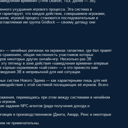
медлении времени» (Time Dilation, TiDi, далее — ЗВ).
нного ухудшения игрового процесса. Эта система в
 гарантирует, что каждое действие, совершаемое игроками,
разом, игровой процесс становится последовательным и
озглавляемая им группа Gridlock — своему детищу они
» — ничейных регионах на окраинах галактики, где бал правят
в сражениях, общая численность участников которых
ов некоторых других онлайн-игр. Несколько раз ЗВ
в эту пятницу в зоне действия «замедления времени» впервые
в хорошо охраняемом «хай-секе» — и это принесло нам
оведения ЗВ в непривычной для неё ситуации.
ных систем Нового Эдема — как характерными лишь для неё
заимодействия с этой системой посещающих её игроков. Всего
сражения, перемещаясь при этом между системами в ничейном
 игроков.
ие задания NPC-агентов (ради получения дохода и
говцев и производственников (Джита, Амарр, Ренс и некоторые
чем не примечательны.