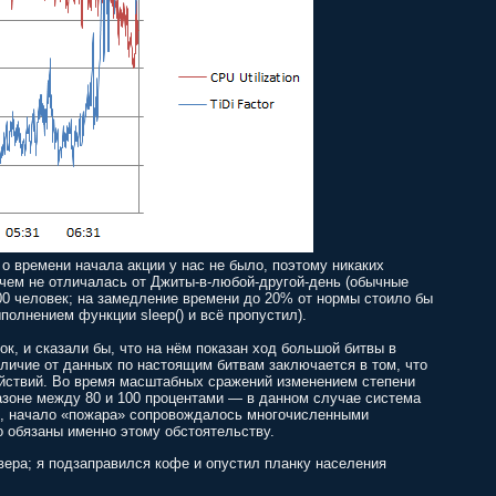
о времени начала акции у нас не было, поэтому никаких
чем не отличалась от Джиты-в-любой-другой-день (обычные
00 человек; на замедление времени до 20% от нормы стоило бы
полнением функции sleep() и всё пропустил).
ок, и сказали бы, что на нём показан ход большой битвы в
отличие от данных по настоящим битвам заключается в том, что
ействий. Во время масштабных сражений изменением степени
азоне между 80 и 100 процентами — в данном случае система
но, начало «пожара» сопровождалось многочисленными
о обязаны именно этому обстоятельству.
ера; я подзаправился кофе и опустил планку населения