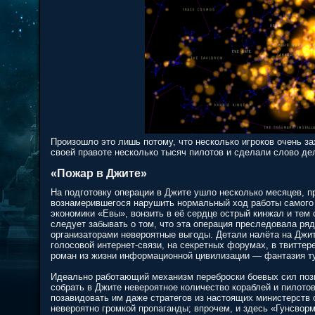
Произошло это лишь потому, что несколько игроков очень за
своей правоте несколько тысяч пилотов и сделали слово де
«Пожар в Джите»
На подготовку операции в Джите ушло несколько месяцев, п
вознамерившегося нарушить нормальный ход работы самого 
экономики «Евы», вонзить в её сердце острый кинжал и тем
следует забывать о том, что эта операция преследовала ря
организаторами невероятные выгоды. Детали налёта на Джит
голосовой интернет-связи, на секретных форумах, в твитте
роман из жизни информационной цивилизации — фантазия ту
Идеально работающий механизм переброски боевых сил поз
собрать в Джите невероятное количество кораблей и пилото
позавидовать им даже стратегов из настоящих министерств 
невероятно громкой пропаганды; впрочем, и здесь «Гунсвор