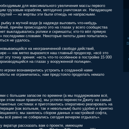
необходимым для максимального увеличения массы первого
ящим грузовым кораблям, методично уничтожая их. Нападающие
атрулей — но жертвы эти были отнюдь не напрасными.
 рыбку в мутной воде (в надежде выловить что-нибудь
блей, причём происходило это на глазах у всего сообщества
рнет выкладывались ролики и скриншоты; кто-то вёл прямую
ей» последними словами. Некоторые пилоты даже попытались
p
иться не удалось.
п
сновывающейся на неограниченной свободе действий,
ире — как метко выразился наш главный продюсер, «всё это
 эту точку зрения: «есть что-то особенное в постройке 15 000
 производящийся на глазах у вооруженной полиции».
что игроки вознамерились устроить в созданной нами
заботы не ограничились; нам предстояло проделать немало
ями с большим запасом по времени (а мы поддерживаем всё,
при этом наши правила), мы успели перенести Джиту на самый
ланетных системах и приготовились оперативно реагировать на
перации (как вольным, так и невольным) было удобно и приятно
обещанного; мы занялись сбором данных и настройкой софта,
ы всё равно не собирались сегодня вечером отдыхать».
у вкратце рассказать вам о проекте, имеющем