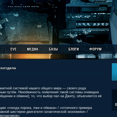
ехотдела
анетной системой нашего общего мира — своего рода
ным путём. Неизбежность появления такой системы очевидна
бщении и обмене); то, что выбор пал на Джиту, объясняется её
E
ию «гнезда порока, лжи и обмана» / «отличного примера
авной шестерни двигателя галактической экономики» /
вкладчиков».