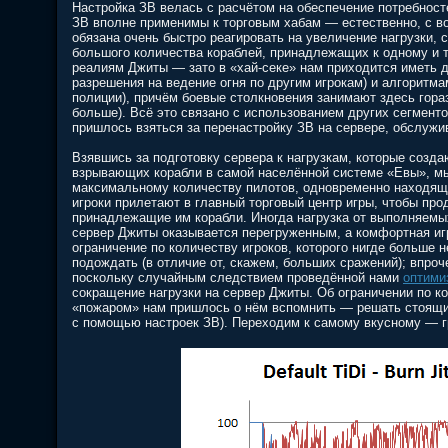
Настройка ЗВ велась с расчётом на обеспечение потребност
ЗВ вполне применимы к торговым хабам — естественно, с 
обязана очень быстро реагировать на увеличение нагрузки,
большого количества кораблей, принадлежащих к одному и т
реалиям Джиты — зато в «хай-секе» нам приходится иметь д
разрешения на ведение огня по другим игрокам) и алгорит
полиции), причём боевые столкновения занимают здесь гора
больше). Всё это связано с использованием других сегменто
пришлось взяться за перенастройку ЗВ на сервере, обслужи
Взявшись за подготовку сервера к нагрузкам, которые созд
взрывающих корабли в самой населённой системе «Евы», мы 
максимальному количеству пилотов, одновременно находящи
игроки прилетают в главный торговый центр игры, чтобы про
принадлежащие им корабли. Иногда нагрузка от выполняемых
сервер Джиты оказывается перегруженным, а комфортная игр
ограничение по количеству игроков, которого нигде больше н
подождать (в отличие от, скажем, больших сражений); впро
поскольку случайным следствием проведённой нами
оптими
сокращение нагрузки на сервер Джиты. Об ограничении по ко
«пожаром» нам пришлось о нём вспомнить — решать стоящи
с помощью настроек ЗВ). Переходим к самому вкусному — 