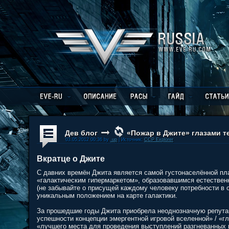
Дев блог
«Пожар в Джите» глазами т
03.05.2012 00:36 by
.up
| Источник:
CCP Explorer
Вкратце о Джите
С давних времён Джита является самой густонаселённой пл
«галактическим гипермаркетом», образовавшимся естествен
(не забывайте о присущей каждому человеку потребности в о
уникальным положением на карте галактики.
За прошедшие годы Джита приобрела неоднозначную репутац
успешности концепции эмергентной игровой вселенной» / «гл
«лучшего места для проведения выступлений разгневанных 