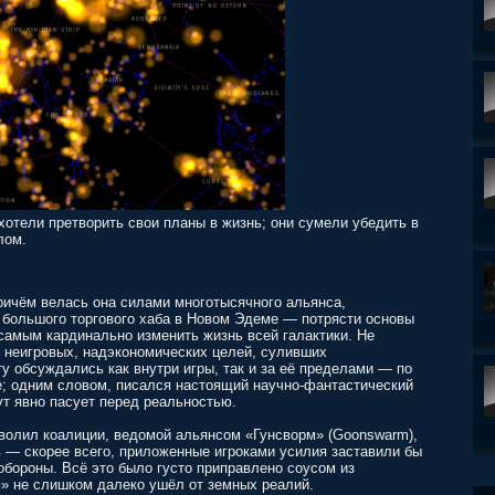
хотели претворить свои планы в жизнь; они сумели убедить в
лом.
ричём велась она силами многотысячного альянса,
большого торгового хаба в Новом Эдеме — потрясти основы
 самым кардинально изменить жизнь всей галактики. Не
д неигровых, надэкономических целей, суливших
у обсуждались как внутри игры, так и за её пределами — по
ре; одним словом, писался настоящий научно-фантастический
т явно пасует перед реальностью.
волил коалиции, ведомой альянсом «Гунсворм» (Goonswarm),
в — скорее всего, приложенные игроками усилия заставили бы
обороны. Всё это было густо приправлено соусом из
м» не слишком далеко ушёл от земных реалий.