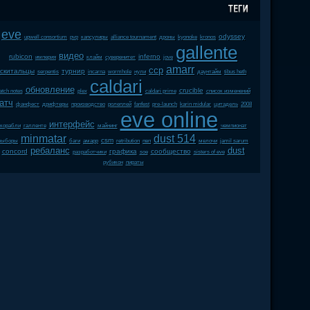
eve
odyssey
upwell consortium
pvp
капсулиры
alliance tournament
дроны
kyonoke
kronos
gallente
видео
rubicon
inferno
империя
клайм
суверенитет
jove
amarr
ccp
скитальцы
турнир
serpentis
incarna
wormhole
нули
даунтайм
tibus heth
caldari
обновление
crucible
atch notes
plex
caldari prime
список изменений
атч
фанфест
дрифтеры
производство
ролеплей
fanfest
pre-launch
karin midular
цитадель
2008
eve online
интерфейс
корабли
галленте
майнинг
чемпионат
minmatar
dust 514
csm
выборы
баги
амарр
retribution
пвп
мелочи
jamil sarum
ребаланс
dust
concord
графика
сообщество
разработчики
soe
sisters of eve
рубикон
пираты