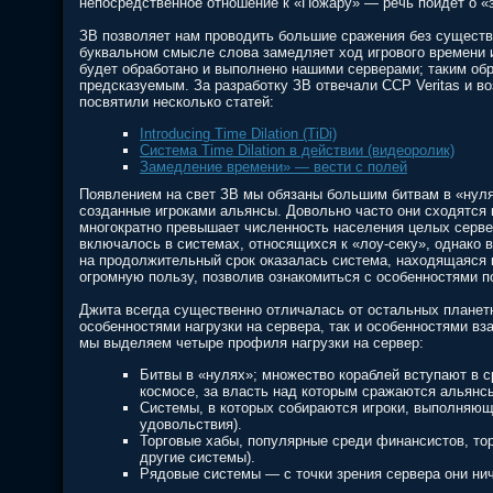
непосредственное отношение к «Пожару» — речь пойдёт о «за
ЗВ позволяет нам проводить большие сражения без существе
буквальном смысле слова замедляет ход игрового времени и
будет обработано и выполнено нашими серверами; таким об
предсказуемым. За разработку ЗВ отвечали CCP Veritas и в
посвятили несколько статей:
Introducing Time Dilation (TiDi)
Система Time Dilation в действии (видеоролик)
Замедление времени» — вести с полей
Появлением на свет ЗВ мы обязаны большим битвам в «нулях
созданные игроками альянсы. Довольно часто они сходятся 
многократно превышает численность населения целых сервер
включалось в системах, относящихся к «лоу-секу», однако 
на продолжительный срок оказалась система, находящаяся 
огромную пользу, позволив ознакомиться с особенностями п
Джита всегда существенно отличалась от остальных планет
особенностями нагрузки на сервера, так и особенностями в
мы выделяем четыре профиля нагрузки на сервер:
Битвы в «нулях»; множество кораблей вступают в 
космосе, за власть над которым сражаются альянсы
Системы, в которых собираются игроки, выполняющ
удовольствия).
Торговые хабы, популярные среди финансистов, тор
другие системы).
Рядовые системы — с точки зрения сервера они ни