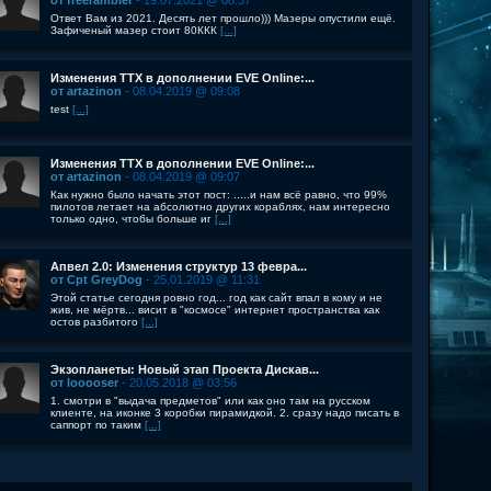
от freerambler
- 19.07.2021 @ 08:37
Ответ Вам из 2021. Десять лет прошло))) Мазеры опустили ещё.
Зафиченый мазер стоит 80ККК
[...]
Изменения ТТХ в дополнении EVE Online:...
от artazinon
- 08.04.2019 @ 09:08
test
[...]
Изменения ТТХ в дополнении EVE Online:...
от artazinon
- 08.04.2019 @ 09:07
Как нужно было начать этот пост: .....и нам всё равно, что 99%
пилотов летает на абсолютно других кораблях, нам интересно
только одно, чтобы больше иг
[...]
Апвел 2.0: Изменения структур 13 февра...
от Cpt GreyDog
- 25.01.2019 @ 11:31
Этой статье сегодня ровно год... год как сайт впал в кому и не
жив, не мёртв... висит в "космосе" интернет пространства как
остов разбитого
[...]
Экзопланеты: Новый этап Проекта Дискав...
от looooser
- 20.05.2018 @ 03:56
1. смотри в "выдача предметов" или как оно там на русском
клиенте, на иконке 3 коробки пирамидкой. 2. сразу надо писать в
саппорт по таким
[...]