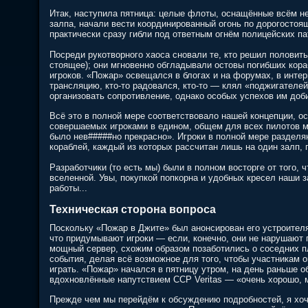
Итак, наступила пятница: целые флоты, оснащённые всём 
залпа, начали вести координированный огонь по дорогосто
практически сразу гибли под ответным огнём полицейских п
Посреди рукотворного хаоса сновали те, кто решил половить
стоящее); они мгновенно обгладывали остовы погибших кора
игроков. «Пожар» освещался в блогах и на форумах, в инте
трансляцию, кто-то радовался, кто-то — клял «поджигател
организовать сопротивление, однако особых успехов им доб
Всё это в полной мере соответствовало нашей концепции, о
совершаемых игроками в едином, общем для всех пилотов м
было нев#####но прекрасно». Игроки в полной мере разделяют
кораблей, каждый из которых рассчитан лишь на один залп,
Разработчики (то есть мы) были в полном восторге от того, 
вселенной. Увы, покупкой попкорна и удобных кресел наши 
работы...
Техническая сторона вопроса
Поскольку «Пожар в Джите» был анонсирован его устроител
что придумывают игроки — если, конечно, они не нарушают 
мощный сервер, схожим образом позаботились о соседних п
события, делая всё возможное для того, чтобы участникам о
играть. «Пожар» начался в пятницу утром, на день раньше 
вдохновлённые напутствием CCP Veritas — «очень хорошо, м
Прежде чем мы перейдём к обсуждению подробностей, я хоч