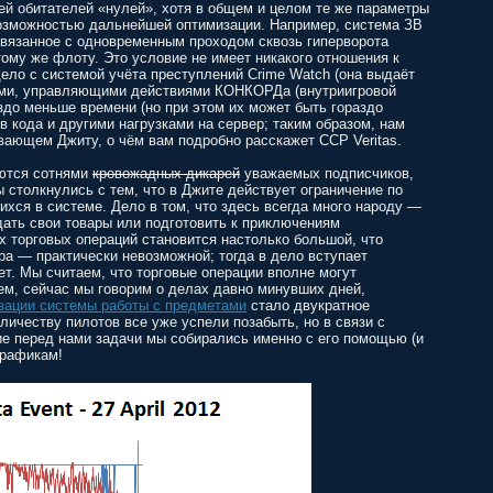
ей обитателей «нулей», хотя в общем и целом те же параметры
возможностью дальнейшей оптимизации. Например, система ЗВ
 связанное с одновременным проходом сквозь гиперворота
ому же флоту. Это условие не имеет никакого отношения к
ело с системой учёта преступлений Crime Watch (она выдаёт
мами, управляющими действиями КОНКОРДа (внутриигровой
здо меньше времени (но при этом их может быть гораздо
в кода и другими нагрузками на сервер; таким образом, нам
вающем Джиту, о чём вам подробно расскажет CCP Veritas.
аются сотнями
кровожадных дикарей
уважаемых подписчиков,
столкнулись с тем, что в Джите действует ограничение по
хся в системе. Дело в том, что здесь всегда много народу —
дать свои товары или подготовить к приключениям
 торговых операций становится настолько большой, что
а — практически невозможной; тогда в дело вступает
ет. Мы считаем, что торговые операции вполне могут
чем, сейчас мы говорим о делах давно минувших дней,
зации системы работы с предметами
стало двукратное
личеству пилотов все уже успели позабыть, но в связи с
е перед нами задачи мы собирались именно с его помощью (и
графикам!