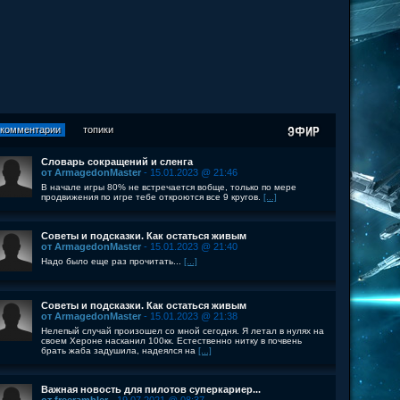
комментарии
топики
Словарь сокращений и сленга
от ArmagedonMaster
- 15.01.2023 @ 21:46
В начале игры 80% не встречается вобще, только по мере
продвижения по игре тебе откроются все 9 кругов.
[...]
Советы и подсказки. Как остаться живым
от ArmagedonMaster
- 15.01.2023 @ 21:40
Надо было еще раз прочитать...
[...]
Советы и подсказки. Как остаться живым
от ArmagedonMaster
- 15.01.2023 @ 21:38
Нелепый случай произошел со мной сегодня. Я летал в нулях на
своем Хероне насканил 100кк. Естественно нитку в почвень
брать жаба задушила, надеялся на
[...]
Важная новость для пилотов суперкариер...